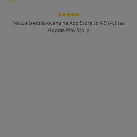
Nasza średnia ocena na App Store to 4.9 i 4.1 na
lek. Witold Kołtun
Google Play Store
Ortopeda, Ortopeda dziecięcy, Chirurg
237 opinii
Adres
Online
Brzozowa 14A, Olsztyn
•
Mapa
Lecznica Chirurgiczno - Ortopedyczna Eskulap
Konsultacja ortopedyczna
od 350 zł
Specjalista nie oferuje umawiania online pod tym adresem.
Poproś o wizytę