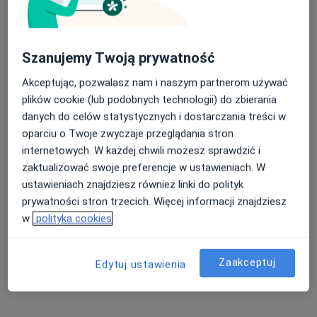
Specjalista nie oferuje umawiania online pod tym adresem.
Poproś o wizytę
Szanujemy Twoją prywatność
Akceptując, pozwalasz nam i naszym partnerom używać
plików cookie (lub podobnych technologii) do zbierania
danych do celów statystycznych i dostarczania treści w
oparciu o Twoje zwyczaje przeglądania stron
internetowych. W każdej chwili możesz sprawdzić i
zaktualizować swoje preferencje w ustawieniach. W
ustawieniach znajdziesz również linki do polityk
prywatności stron trzecich. Więcej informacji znajdziesz
lek. Marek Szwabowicz
w
polityka cookies
·
Więcej
Ortopeda
146 opinii
Zaakceptuj
Edytuj ustawienia
Leśna 14 lok. 2H, Olsztyn
•
Mapa
Praktyka Ortopedyczna Marek Szwabowicz
Konsultacja ortopedyczna
300 zł