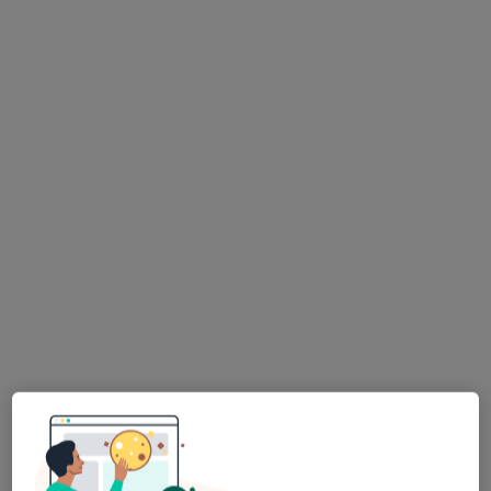
Poproś o wizytę
lek. Marcin Pilarski
·
Więcej
Ortopeda
12 opinii
Adres 1
Adres 2
Brzozowa 14A, Olsztyn
•
Mapa
Lecznica Chirurgiczno - Ortopedyczna Eskulap
Konsultacja ortopedyczna
od 350 zł