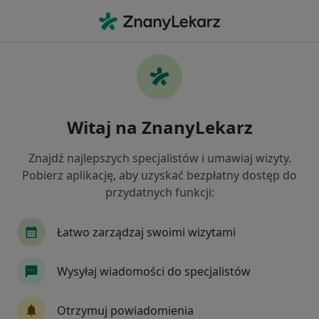
Me
Uszkodzenia Więzadeł • Olsztyn, warmińsko-mazurskie
Filtry
• 1
Ubezpieczenie
Map
Uszkodzenia więzadeł specjaliści w
Witaj na ZnanyLekarz
Olsztynie
Jak działają wyniki wyszukiwania
Znajdź najlepszych specjalistów i umawiaj wizyty.
Pobierz aplikację, aby uzyskać bezpłatny dostęp do
przydatnych funkcji:
Jakiego specjalisty szukasz?
Ortopeda
Fizjoterapeuta
Chirurg
Ane
Łatwo zarządzaj swoimi wizytami
Wysyłaj wiadomości do specjalistów
Otrzymuj powiadomienia