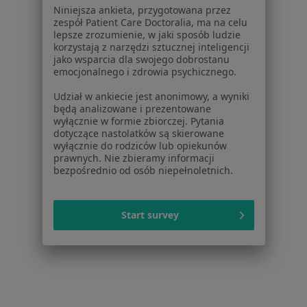
Powiązane wyszukiwania
Niniejsza ankieta, przygotowana przez
zespół Patient Care Doctoralia, ma na celu
Schorzenia w Olsztynie
lepsze zrozumienie, w jaki sposób ludzie
korzystają z narzędzi sztucznej inteligencji
Przepuklina w Olsztynie
jako wsparcia dla swojego dobrostanu
emocjonalnego i zdrowia psychicznego.
Choroby chirurgiczne w Olsztynie
Udział w ankiecie jest anonimowy, a wyniki
Kamica żółciowa w Olsztynie
będą analizowane i prezentowane
wyłącznie w formie zbiorczej. Pytania
Znamiona w Olsztynie
dotyczące nastolatków są skierowane
wyłącznie do rodziców lub opiekunów
Zmiany skórne w Olsztynie
prawnych. Nie zbieramy informacji
bezpośrednio od osób niepełnoletnich.
Więcej (15)
Więcej w kategorii: Schorzenia w Olsztynie
Start survey
Strona Główna
Choroby
Uszkodzenia Więzadeł
Zmień mia
Olsztyn
Zmień miasto