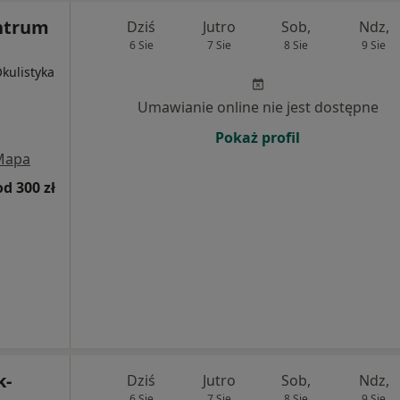
ntrum
Dziś
Jutro
Sob,
Ndz,
6 Sie
7 Sie
8 Sie
9 Sie
Okulistyka
Umawianie online nie jest dostępne
Pokaż profil
Mapa
od 300 zł
k-
Dziś
Jutro
Sob,
Ndz,
6 Sie
7 Sie
8 Sie
9 Sie