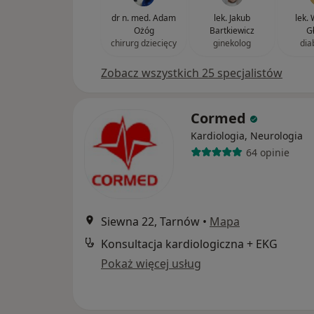
dr n. med. Adam
lek. Jakub
lek.
Ożóg
Bartkiewicz
G
chirurg dziecięcy
ginekolog
dia
Zobacz wszystkich 25 specjalistów
Cormed
Kardiologia, Neurologia
64 opinie
Siewna 22, Tarnów
•
Mapa
Konsultacja kardiologiczna + EKG
Pokaż więcej usług