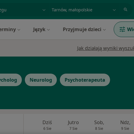
acja, badanie lub nazwisko
miasto lub dzielnica
erminy
Język
Przyjmuje dzieci
Wi
Jak działają wyniki wysz
ycholog
Neurolog
Psychoterapeuta
Dziś
Jutro
Sob,
Ndz,
6 Sie
7 Sie
8 Sie
9 Sie