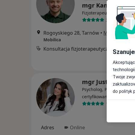
mgr Kamil Burnag
·
Więcej
Fizjoterapeuta
35 opinii
Rogoyskiego 28, Tarnów
•
Mapa
Mobilica
Konsultacja fizjoterapeutyczna
Szanuje
Akceptując
technologii
Twoje zwyc
mgr Justyna Rać
zaktualizo
Psycholog, Psychoterapeu
do polityk 
·
Więcej
certyfikowany
176 opinii
Adres
Online