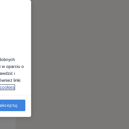
odobnych
i w oparciu o
awdzić i
Pon,
Wt,
Śr,
wnież linki
10 Sie
11 Sie
12 Sie
 cookies
akceptuj