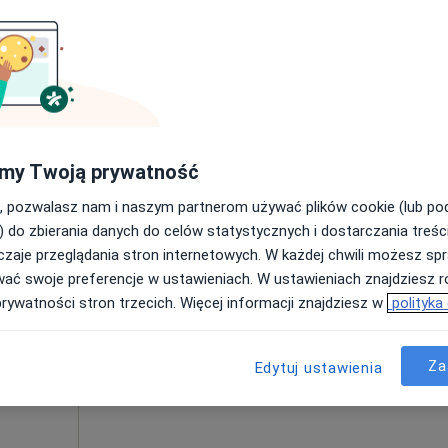
iel
Umawianie online nie jest dostępne
Poproś o wizytę
190 zł
my Twoją prywatność
, pozwalasz nam i naszym partnerom używać plików cookie (lub p
) do zbierania danych do celów statystycznych i dostarczania treśc
zaje przeglądania stron internetowych. W każdej chwili możesz spr
Dziś
Jutro
Sob,
Ndz,
wać swoje preferencje w ustawieniach. W ustawieniach znajdziesz ró
6 Sie
7 Sie
8 Sie
9 Sie
ta
prywatności stron trzecich. Więcej informacji znajdziesz w
polityka
Umawianie online nie jest dostępne
Za
Edytuj ustawienia
Poproś o wizytę