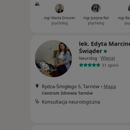
mgr Marta Dreszer
mgr Justyna Rać
mgr Bea
psycholog
psycholog
psy
lek. Edyta Marcin
Świąder
·
Więcej
Neurolog
31 opinii
Rydza-Śmigłego 5, Tarnów
•
Mapa
Centrum Zdrowia Tarnów
Konsultacja neurologiczna