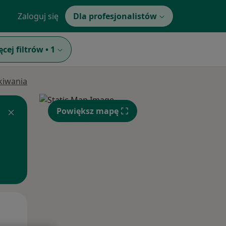
Zaloguj się
Dla profesjonalistów
ęcej filtrów
•
1
ukiwania
Powiększ mapę
Pon,
Wt,
Śr,
10 Sie
11 Sie
12 Sie