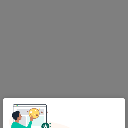
Bezpieczne płatności
lek. Dominika Perron-Płusa
Dermatolog, Wenerolog, Lekarz wykonujący zabiegi medycyny
·
Więcej
estetycznej
166 opinii
Pomorska 1, Galeria Kociewska - poziom 2, Tczew
•
Mapa
Centrum Medyczne POLMED Oddział Tczew
Konsultacja dermatologiczna
280 zł
Specjalista nie oferuje umawiania online pod tym adresem.
Poproś o wizytę