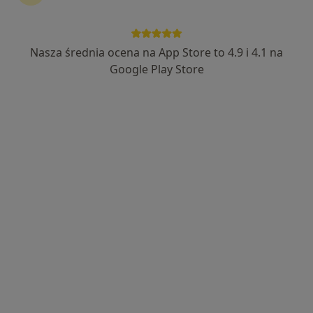
Nasza średnia ocena na App Store to 4.9 i 4.1 na
lek. Magdalena Żywiecka
Google Play Store
·
Więcej
Dermatolog, Dermatolog dziecięcy, Wenerolog
196 opinii
Żeglarska 5, Tczew
•
Mapa
Przychodnia Doktormed
Konsultacja dermatologiczna
250 zł
Specjalista nie oferuje umawiania online pod tym adresem.
Poproś o wizytę