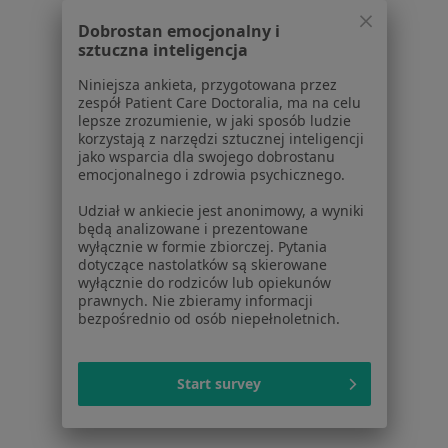
Dobrostan emocjonalny i
sztuczna inteligencja
Niniejsza ankieta, przygotowana przez
zespół Patient Care Doctoralia, ma na celu
Serwis
lepsze zrozumienie, w jaki sposób ludzie
korzystają z narzędzi sztucznej inteligencji
jako wsparcia dla swojego dobrostanu
Regulamin
emocjonalnego i zdrowia psychicznego.
Polityka prywatności pacjentów
Polityka prywatności profesjonalistów
Udział w ankiecie jest anonimowy, a wyniki
będą analizowane i prezentowane
Polityka prywatności dla profesjonalistów, których
wyłącznie w formie zbiorczej. Pytania
dane pozyskaliśmy samodzielnie
dotyczące nastolatków są skierowane
Polityka cookies
wyłącznie do rodziców lub opiekunów
prawnych. Nie zbieramy informacji
Jak działają wyniki wyszukiwania
bezpośrednio od osób niepełnoletnich.
Dostępność
O nas
Praca
Rekrutujemy!
Start survey
Partnerzy
Centrum prasowe
Kontakt