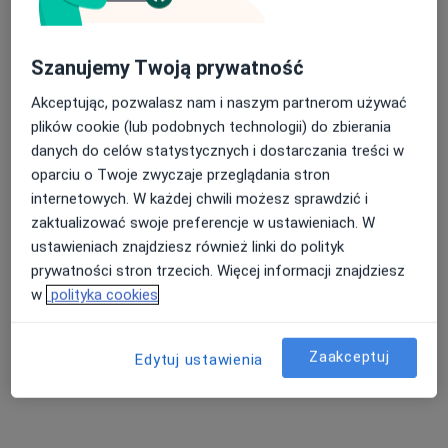
Szanujemy Twoją prywatność
Akceptując, pozwalasz nam i naszym partnerom używać
Mój Dietetyk
plików cookie (lub podobnych technologii) do zbierania
Dietetyka
danych do celów statystycznych i dostarczania treści w
1018 opinii
oparciu o Twoje zwyczaje przeglądania stron
internetowych. W każdej chwili możesz sprawdzić i
Armii Krajowej 74 - Mój Dietetyk Tczew, Tczew
•
Mapa
zaktualizować swoje preferencje w ustawieniach. W
Brak dostępnych specjalistów z wolnymi terminami w tym centrum medycznym.
ustawieniach znajdziesz również linki do polityk
prywatności stron trzecich. Więcej informacji znajdziesz
Pokaż profil
w
polityka cookies
Zaakceptuj
Edytuj ustawienia