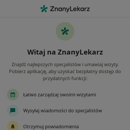
Me
Trądzik • Tczew, pomorskie
Filtry
• 1
Ubezpieczenie
Map
Trądzik specjaliści w Tczewie
Witaj na ZnanyLekarz
Jak działają wyniki wyszukiwania
Znajdź najlepszych specjalistów i umawiaj wizyty.
Pobierz aplikację, aby uzyskać bezpłatny dostęp do
Jakiego specjalisty szukasz?
przydatnych funkcji:
Dermatolog
Wenerolog
Endokrynolog
Łatwo zarządzaj swoimi wizytami
Wysyłaj wiadomości do specjalistów
Otrzymuj powiadomienia