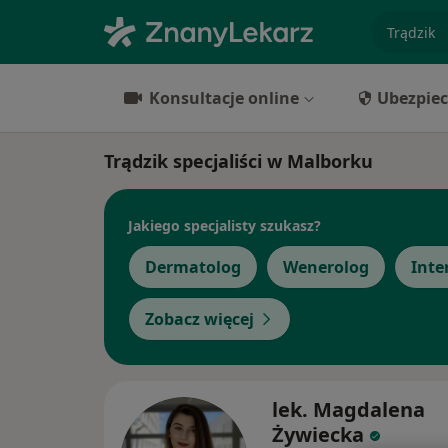
specjaliz
Konsultacje online
Ubezpiec
Trądzik specjaliści w Malborku
Jakiego specjalisty szukasz?
Dermatolog
Wenerolog
Inte
Zobacz więcej
lek. Magdalena
Żywiecka