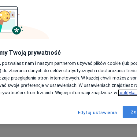
ziecięcy,
Umawianie online nie jest dostępne
Poproś o wizytę
250 zł
my Twoją prywatność
, pozwalasz nam i naszym partnerom używać plików cookie (lub p
) do zbierania danych do celów statystycznych i dostarczania treśc
zaje przeglądania stron internetowych. W każdej chwili możesz spr
Dziś
Jutro
Pon,
Wt,
wać swoje preferencje w ustawieniach. W ustawieniach znajdziesz ró
8 Sie
9 Sie
10 Sie
11 Sie
ron-
prywatności stron trzecich. Więcej informacji znajdziesz w
polityka
ekarz
Umawianie online nie jest dostępne
Za
Edytuj ustawienia
cyny
Poproś o wizytę