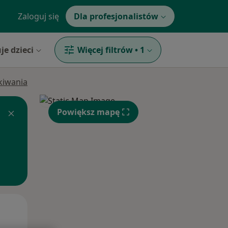
Zaloguj się
Dla profesjonalistów
je dzieci
Więcej filtrów
•
1
ukiwania
Powiększ mapę
Śr,
Czw,
Pt,
12 Sie
13 Sie
14 Sie