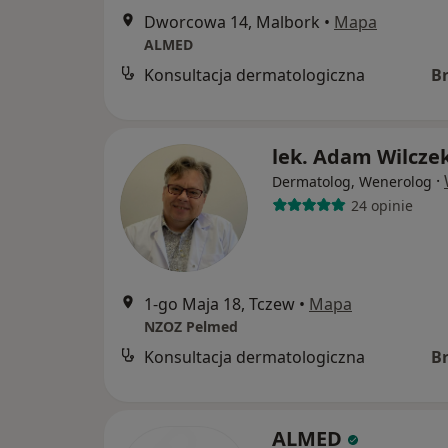
Dworcowa 14, Malbork
•
Mapa
ALMED
Konsultacja dermatologiczna
B
lek. Adam Wilcze
·
Dermatolog, Wenerolog
24 opinie
1-go Maja 18, Tczew
•
Mapa
NZOZ Pelmed
Konsultacja dermatologiczna
B
ALMED