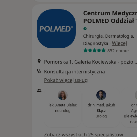
Centrum Medycz
POLMED Oddział 
Chirurgia, Dermatologia,
·
Więcej
Diagnostyka
852 opinie
Pomorska 1, Galeria Kociewska - poziom 2, T
Konsultacja internistyczna
Pokaż więcej usług
lek. Aneta Bielec
dr n. med. Jakub
dr 
neurolog
Kłącz
Agn
urolog
Bielewi
reu
Zobacz wszystkich 25 specjalistów