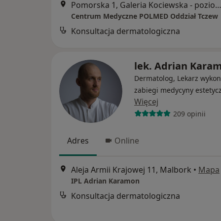
Pomorska 1, Galeria Kociewska - poziom 2, T
Centrum Medyczne POLMED Oddział Tczew
Konsultacja dermatologiczna
lek. Adrian Kara
Dermatolog, Lekarz wykon
zabiegi medycyny estetyc
Więcej
209 opinii
Adres
Online
Aleja Armii Krajowej 11, Malbork
•
Mapa
IPL Adrian Karamon
Konsultacja dermatologiczna