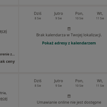
Dziś
Jutro
Pon,
Wt,
8 Sie
9 Sie
10 Sie
11 Sie
ęcej
Brak kalendarza w Twojej lokalizacji.
Pokaż adresy z kalendarzem
Centrum Medyczne Polmed w Tczewie (na terenie zakładu Flextronics)
rak ceny
Dziś
Jutro
Pon,
Wt,
8 Sie
9 Sie
10 Sie
11 Sie
ria,
ęcej
Umawianie online nie jest dostępne