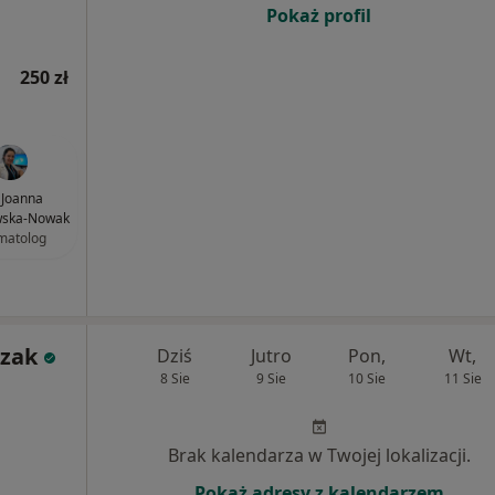
Pokaż profil
250 zł
. Joanna
wska-Nowak
matolog
czak
Dziś
Jutro
Pon,
Wt,
8 Sie
9 Sie
10 Sie
11 Sie
Brak kalendarza w Twojej lokalizacji.
Pokaż adresy z kalendarzem