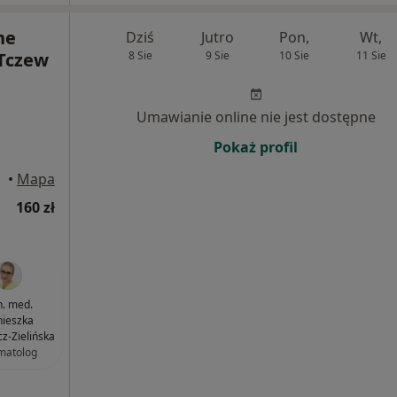
ne
Dziś
Jutro
Pon,
Wt,
Tczew
8 Sie
9 Sie
10 Sie
11 Sie
Umawianie online nie jest dostępne
Pokaż profil
czew
•
Mapa
160 zł
n. med.
ieszka
cz-Zielińska
matolog