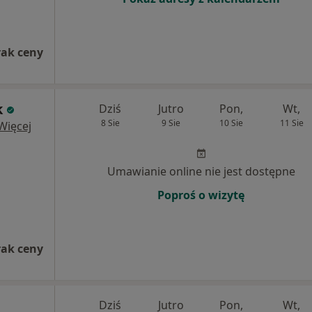
rak ceny
k
Dziś
Jutro
Pon,
Wt,
8 Sie
9 Sie
10 Sie
11 Sie
Więcej
Umawianie online nie jest dostępne
Poproś o wizytę
rak ceny
Dziś
Jutro
Pon,
Wt,