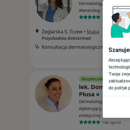
Dermatolog, Dermatolog d
·
Więcej
Wenerolog
196 opinii
Żeglarska 5, Tczew
•
Mapa
Przychodnia Doktormed
Konsultacja dermatologiczna
Szanuje
Akceptując
technologii
Twoje zwyc
Bezpieczne płatności
zaktualizo
lek. Dominika Per
do polityk 
Płusa
Dermatolog, Wenerolog, L
wykonujący zabiegi medy
·
Więcej
estetycznej
166 opinii