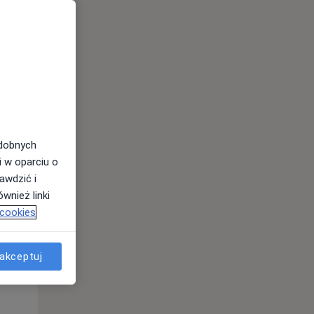
odobnych
i w oparciu o
awdzić i
Śr,
Czw,
Pt,
wnież linki
12 Sie
13 Sie
14 Sie
 cookies
akceptuj