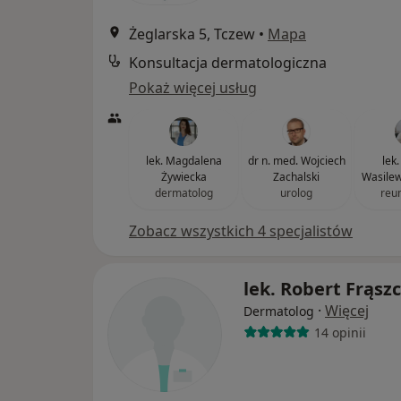
Żeglarska 5, Tczew
•
Mapa
Konsultacja dermatologiczna
Pokaż więcej usług
lek. Magdalena
dr n. med. Wojciech
lek
Żywiecka
Zachalski
Wasile
dermatolog
urolog
reu
Zobacz wszystkich 4 specjalistów
lek. Robert Frąsz
·
Więcej
Dermatolog
14 opinii