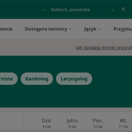
acja, badanie lub nazwisko
miasto lub dzielnica
zenie
Dostępne terminy
Język
Przyjmu
Jak działają wyniki wysz
rnista
Kardiolog
Laryngolog
Dziś
Jutro
Pon,
Wt,
8 Sie
9 Sie
10 Sie
11 Sie