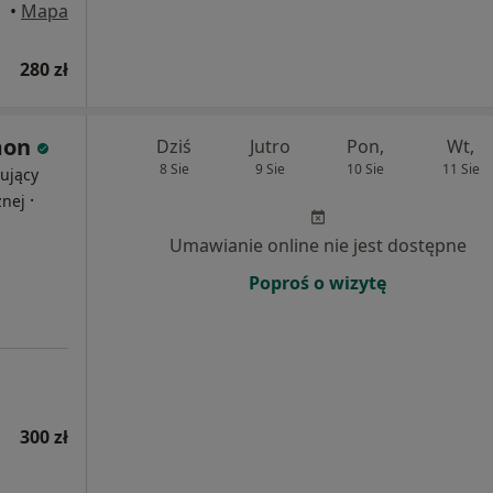
czew
•
Mapa
280 zł
mon
Dziś
Jutro
Pon,
Wt,
8 Sie
9 Sie
10 Sie
11 Sie
ujący
·
znej
Umawianie online nie jest dostępne
Poproś o wizytę
300 zł