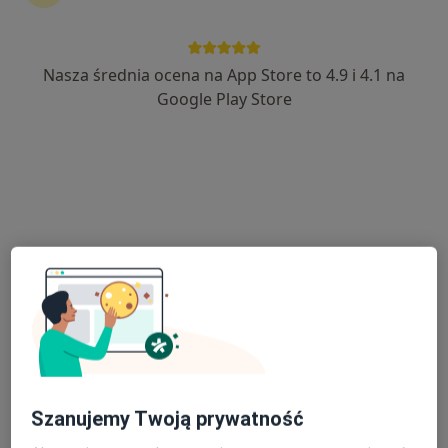
Nasza średnia ocena na App Store to 4.9 i 4.1 na
lek. Paulina Poręba
Google Play Store
·
Więcej
Ginekolog
183 opinie
Adres
Online
Świętokrzyska 86, Chrzanów
•
Mapa
MSM Clinic
Konsultacja ginekologiczna
260 zł
Specjalista nie oferuje umawiania online pod tym adresem.
Poproś o wizytę
Szanujemy Twoją prywatność