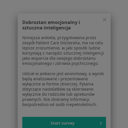
Lekarze
Placówki medyczne
Pytania i odpowiedzi
Dobrostan emocjonalny i
sztuczna inteligencja
Usługi i zabiegi
Choroby
Niniejsza ankieta, przygotowana przez
Pomoc
zespół Patient Care Doctoralia, ma na celu
lepsze zrozumienie, w jaki sposób ludzie
Aplikacje mobilne
korzystają z narzędzi sztucznej inteligencji
Blog dla pacjentów
jako wsparcia dla swojego dobrostanu
emocjonalnego i zdrowia psychicznego.
Dla profesjonalistów
Udział w ankiecie jest anonimowy, a wyniki
Cennik
będą analizowane i prezentowane
Dla lekarzy
wyłącznie w formie zbiorczej. Pytania
dotyczące nastolatków są skierowane
Dla placówek medycznych
wyłącznie do rodziców lub opiekunów
Noa Notes
nowość
prawnych. Nie zbieramy informacji
Baza wiedzy
bezpośrednio od osób niepełnoletnich.
Centrum Pomocy dla Specjalisty
Kontakt
Start survey
ZnanyLekarz - Strona główna