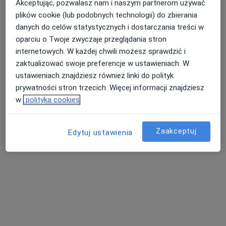
Akceptując, pozwalasz nam i naszym partnerom używać
plików cookie (lub podobnych technologii) do zbierania
danych do celów statystycznych i dostarczania treści w
oparciu o Twoje zwyczaje przeglądania stron
internetowych. W każdej chwili możesz sprawdzić i
zaktualizować swoje preferencje w ustawieniach. W
dr n. med. Maciej Bodzek
ustawieniach znajdziesz również linki do polityk
·
Więcej
Ginekolog
prywatności stron trzecich. Więcej informacji znajdziesz
380 opinii
w
polityka cookies
Adres 1
Adres 2
Zaakceptuj
Edytuj ustawienia
Świętokrzyska 86, Chrzanów
•
Mapa
MSM Clinic
Konsultacja ginekologiczna
310 zł
Specjalista nie oferuje umawiania online pod tym adresem.
Poproś o wizytę