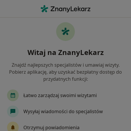
Me
Torbiel Jajnika • Chrzanów, małopolskie
Filtry
• 1
Ubezpieczenie
Map
Torbiel jajnika specjaliści w Chrzanowie
Witaj na ZnanyLekarz
Jak działają wyniki wyszukiwania
Znajdź najlepszych specjalistów i umawiaj wizyty.
Pobierz aplikację, aby uzyskać bezpłatny dostęp do
Jakiego specjalisty szukasz?
przydatnych funkcji:
Ginekolog
Neurolog
Ortopeda
Położ
Łatwo zarządzaj swoimi wizytami
Wysyłaj wiadomości do specjalistów
Otrzymuj powiadomienia