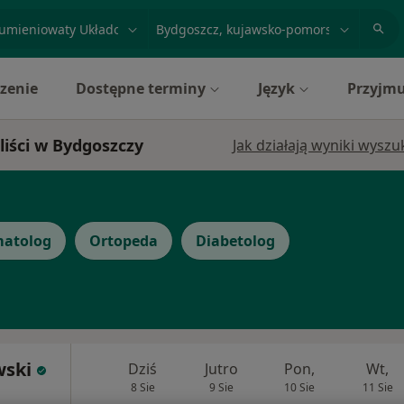
acja, badanie lub nazwisko
miasto lub dzielnica
zenie
Dostępne terminy
Język
Przyjmu
iści w Bydgoszczy
Jak działają wyniki wysz
atolog
Ortopeda
Diabetolog
wski
Dziś
Jutro
Pon,
Wt,
8 Sie
9 Sie
10 Sie
11 Sie