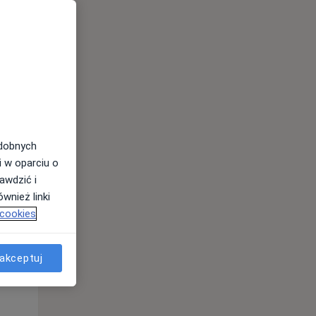
odobnych
i w oparciu o
awdzić i
Śr,
Czw,
Pt,
wnież linki
12 Sie
13 Sie
14 Sie
 cookies
akceptuj