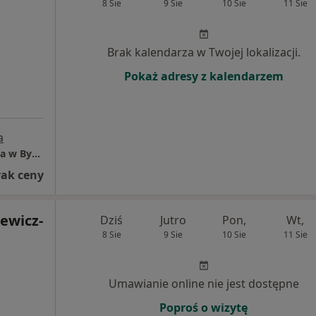
8 Sie
9 Sie
10 Sie
11 Sie
Brak kalendarza w Twojej lokalizacji.
Pokaż adresy z kalendarzem
a
Szpital Uniwersytecki Nr 2 im. dr. Jana Biziela w Bydgoszczy
rak ceny
ewicz-
Dziś
Jutro
Pon,
Wt,
8 Sie
9 Sie
10 Sie
11 Sie
Umawianie online nie jest dostępne
Poproś o wizytę