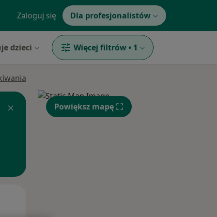
Zaloguj się
Dla profesjonalistów
je dzieci
Więcej filtrów
•
1
ukiwania
Powiększ mapę
Śr,
Czw,
Pt,
12 Sie
13 Sie
14 Sie