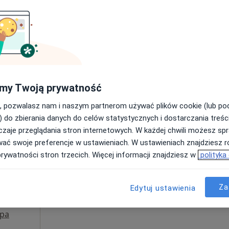
ęcej
Umawianie online nie jest dostępne
Poproś o wizytę
pa
280 zł
my Twoją prywatność
, pozwalasz nam i naszym partnerom używać plików cookie (lub p
) do zbierania danych do celów statystycznych i dostarczania treśc
zaje przeglądania stron internetowych. W każdej chwili możesz spr
becka
Dziś
Jutro
Pon,
Wt,
wać swoje preferencje w ustawieniach. W ustawieniach znajdziesz ró
8 Sie
9 Sie
10 Sie
11 Sie
prywatności stron trzecich. Więcej informacji znajdziesz w
polityka
ęcej
Umawianie online nie jest dostępne
Za
Edytuj ustawienia
Poproś o wizytę
pa