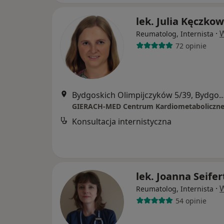
lek. Julia Kęczko
·
W
Reumatolog, Internista
72 opinie
Bydgoskich Olimpijczyków 5/39,
GIERACH-MED Centrum Kardiometaboliczn
Konsultacja internistyczna
lek. Joanna Seifer
·
W
Reumatolog, Internista
54 opinie