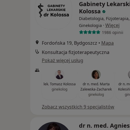
Gabinety Lekarsk
Kolossa
Diabetologia, Fizjoterapia,
·
Więcej
Ginekologia
1986 opinii
Fordońska 19, Bydgoszcz
•
Mapa
Konsultacja fizjoterapeutyczna
Pokaż więcej usług
lek. Tomasz Kolossa
dr n. med. Marta
dr n. m
ginekolog
Zalewska-Zacharek
Kolesi
ginekolog
gin
Zobacz wszystkich 9 specjalistów
dr n. med. Agnie