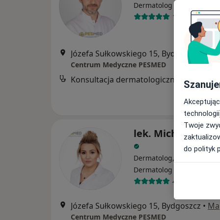
·
Wi
Dermatolog dziecięcy
1120 opinii
Józefa Sułkowskiego 15, Bydgoszcz
•
Ma
Centrum Medyczne PESMED
Konsultacja dermatologiczna
Szanuje
Akceptując
technologii
Twoje zwyc
lek. Michalina So
zaktualizo
do polityk 
Dermatolog, Wenerolog,
·
Wi
Dermatolog dziecięcy
433 opinie
Józefa Sułkowskiego 15, Bydgoszcz
•
Ma
Centrum Medyczne PESMED