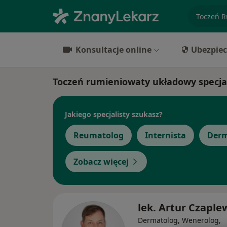
specjaliz
Konsultacje online
Ubezpiec
Toczeń rumieniowaty układowy specjal
Jakiego specjalisty szukasz?
Reumatolog
Internista
Derm
Zobacz więcej
lek. Artur Czaple
Dermatolog, Wenerolog,