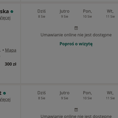
wska
Dziś
Jutro
Pon,
Wt,
8 Sie
9 Sie
10 Sie
11 Sie
ięcej
Umawianie online nie jest dostępne
Poproś o wizytę
 Bydgoszcz
•
Mapa
e
300 zł
t
Dziś
Jutro
Pon,
Wt,
8 Sie
9 Sie
10 Sie
11 Sie
ięcej
Umawianie online nie jest dostępne