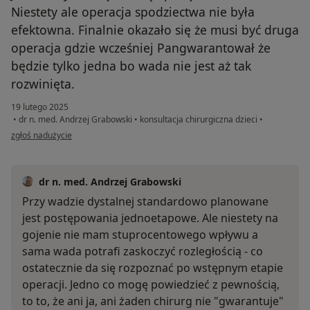
Niestety ale operacja spodziectwa nie była
efektowna. Finalnie okazało się że musi być druga
operacja gdzie wcześniej Pangwarantował że
będzie tylko jedna bo wada nie jest aż tak
rozwinięta.
19 lutego 2025
•
dr n. med. Andrzej Grabowski
•
konsultacja chirurgiczna dzieci
•
w opinii użytkownika Elżbieta Mociończykowa
zgłoś nadużycie
dr n. med. Andrzej Grabowski
Przy wadzie dystalnej standardowo planowane
jest postępowania jednoetapowe. Ale niestety na
gojenie nie mam stuprocentowego wpływu a
sama wada potrafi zaskoczyć rozległością - co
ostatecznie da się rozpoznać po wstępnym etapie
operacji. Jedno co mogę powiedzieć z pewnością,
to to, że ani ja, ani żaden chirurg nie "gwarantuje"