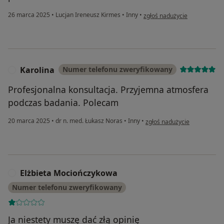
w opinii użytkownika RF
26 marca 2025
•
Lucjan Ireneusz Kirmes
•
Inny
•
zgłoś nadużycie
Karolina
Numer telefonu zweryfikowany
K
Profesjonalna konsultacja. Przyjemna atmosfera
podczas badania. Polecam
w opinii użytkownika Karolin
20 marca 2025
•
dr n. med. Łukasz Noras
•
Inny
•
zgłoś nadużycie
Elżbieta Mociończykowa
E
Numer telefonu zweryfikowany
Ja niestety muszę dać złą opinię