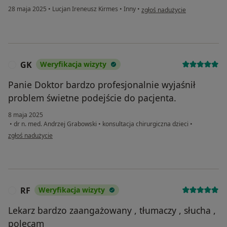
w opinii użytkownika Janina
28 maja 2025
•
Lucjan Ireneusz Kirmes
•
Inny
•
zgłoś nadużycie
GK
Weryfikacja wizyty
G
Panie Doktor bardzo profesjonalnie wyjaśnił
problem świetne podejście do pacjenta.
8 maja 2025
•
dr n. med. Andrzej Grabowski
•
konsultacja chirurgiczna dzieci
•
w opinii użytkownika GK
zgłoś nadużycie
RF
Weryfikacja wizyty
R
Lekarz bardzo zaangażowany , tłumaczy , słucha ,
polecam