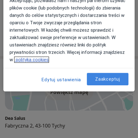
Akceptując, pozwalasz nam i naszym partnerom używać
niezbędnej w budowaniu wzajemnego zaufania
plików cookie (lub podobnych technologii) do zbierania
pacjenta i lekarza oraz poczucia bezpieczeństwa
danych do celów statystycznych i dostarczania treści w
pacjenta,
oparciu o Twoje zwyczaje przeglądania stron
rzetelną i profesjonalną informację o stanie zdrowia i
dr n. med. Łukasz Noras
internetowych. W każdej chwili możesz sprawdzić i
wszystkich dostępnych możliwości leczenia.
Chirurg, Lekarz wykonujący zabiegi medycyny estetycznej, Flebolog
zaktualizować swoje preferencje w ustawieniach. W
184 opinie
ustawieniach znajdziesz również linki do polityk
Nasza klinika i szpital wyposażone są w
prywatności stron trzecich. Więcej informacji znajdziesz
najnowocześniejszy sprzęt diagnostyczny i zabiegowy.
w
polityka cookies
Adres
Zaakceptuj
Edytuj ustawienia
Powiększ mapę
Dea Salus
Fabryczna 2, 43-100 Tychy