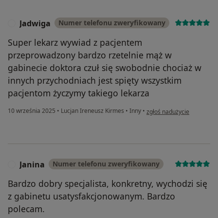
Jadwiga
Numer telefonu zweryfikowany
J
Super lekarz wywiad z pacjentem
przeprowadzony bardzo rzetelnie mąż w
gabinecie doktora czuł się swobodnie chociaż w
innych przychodniach jest spięty wszystkim
pacjentom życzymy takiego lekarza
w opinii użytkownika Jadwi
10 września 2025
•
Lucjan Ireneusz Kirmes
•
Inny
•
zgłoś nadużycie
Janina
Numer telefonu zweryfikowany
J
Bardzo dobry specjalista, konkretny, wychodzi się
z gabinetu usatysfakcjonowanym. Bardzo
polecam.