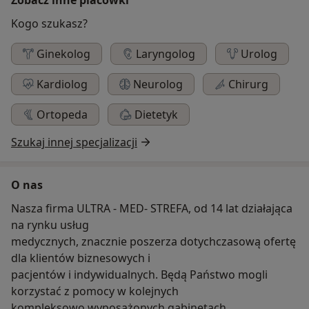
Kogo szukasz?
Ginekolog
Laryngolog
Urolog
Kardiolog
Neurolog
Chirurg
Ortopeda
Dietetyk
Szukaj innej specjalizacji
O nas
Nasza firma ULTRA - MED- STREFA, od 14 lat działająca
na rynku usług
medycznych, znacznie poszerza dotychczasową ofertę
dla klientów biznesowych i
pacjentów i indywidualnych. Będą Państwo mogli
korzystać z pomocy w kolejnych
kompleksowo wyposażonych gabinetach