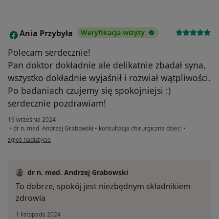
Ania Przybyła
Weryfikacja wizyty
A
Polecam serdecznie!
Pan doktor dokładnie ale delikatnie zbadał syna,
wszystko dokładnie wyjaśnił i rozwiał wątpliwości.
Po badaniach czujemy się spokojniejsi :)
serdecznie pozdrawiam!
19 września 2024
•
dr n. med. Andrzej Grabowski
•
konsultacja chirurgiczna dzieci
•
w opinii użytkownika Ania Przybyła
zgłoś nadużycie
dr n. med. Andrzej Grabowski
To dobrze, spokój jest niezbędnym składnikiem
zdrowia
1 listopada 2024