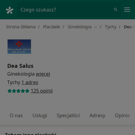
Me
Czego szukasz?
Strona Główna
Placówki
Ginekologia
Tychy
Dea S
Zmień miasto
Dea Salus
Ginekologia
więcej
Tychy
1 adres
125 opinii
O nas
Usługi
Specjaliści
Adresy
Opinie
Zobacz inne placówki