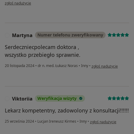
w opinii użytkownika Mama Wiktorka
zgłoś nadużycie
Martyna
Numer telefonu zweryfikowany
M
Serdeczniecpolecam doktora ,
wszystko przebiegło sprawnie.
w opinii użytkownika Mar
20 listopada 2024
•
dr n. med. Łukasz Noras
•
Inny
•
zgłoś nadużycie
Viktoriia
Weryfikacja wizyty
V
Lekarz kompetentny, zadowolony z konsultacji!!!!!!
w opinii użytkownika Viktor
25 września 2024
•
Lucjan Ireneusz Kirmes
•
Inny
•
zgłoś nadużycie