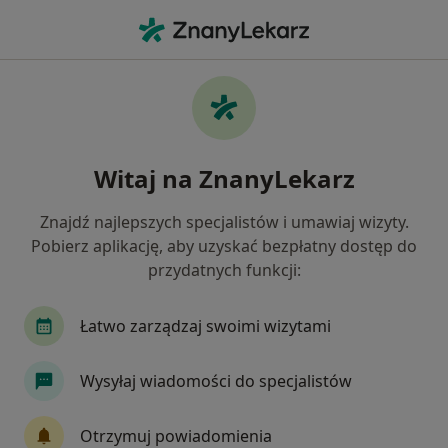
Me
Rak Żołądka • Brzeziny, łódzkie
Filtry
• 1
Ubezpieczenie
Map
Rak żołądka specjaliści w Brzezinach
Witaj na ZnanyLekarz
Jak działają wyniki wyszukiwania
Znajdź najlepszych specjalistów i umawiaj wizyty.
Pobierz aplikację, aby uzyskać bezpłatny dostęp do
Jakiego specjalisty szukasz?
przydatnych funkcji:
Chirurg
Proktolog
Onkolog
Anestezj
Łatwo zarządzaj swoimi wizytami
Wysyłaj wiadomości do specjalistów
Otrzymuj powiadomienia