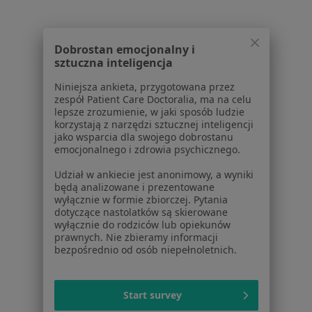
Kontakt
Dla pacjentów
Dobrostan emocjonalny i
sztuczna inteligencja
Lekarze
Placówki medyczne
Niniejsza ankieta, przygotowana przez
zespół Patient Care Doctoralia, ma na celu
Pytania i odpowiedzi
lepsze zrozumienie, w jaki sposób ludzie
Usługi i zabiegi
korzystają z narzędzi sztucznej inteligencji
Choroby
jako wsparcia dla swojego dobrostanu
emocjonalnego i zdrowia psychicznego.
Pomoc
Aplikacje mobilne
Udział w ankiecie jest anonimowy, a wyniki
Blog dla pacjentów
będą analizowane i prezentowane
wyłącznie w formie zbiorczej. Pytania
Dla profesjonalistów
dotyczące nastolatków są skierowane
wyłącznie do rodziców lub opiekunów
Cennik
prawnych. Nie zbieramy informacji
bezpośrednio od osób niepełnoletnich.
Dla lekarzy
Dla placówek medycznych
Noa Notes
nowość
Start survey
Baza wiedzy