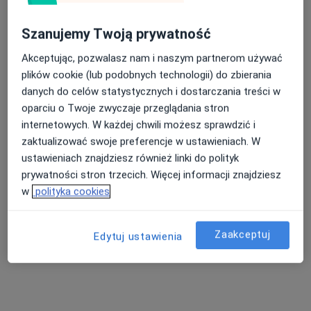
Szanujemy Twoją prywatność
dr n. med. Maciej Berut
Akceptując, pozwalasz nam i naszym partnerom używać
·
Więcej
Chirurg, Proktolog
plików cookie (lub podobnych technologii) do zbierania
124 opinie
danych do celów statystycznych i dostarczania treści w
oparciu o Twoje zwyczaje przeglądania stron
ul. Marii Curie – Skłodowskiej 6, Brzeziny
•
Mapa
internetowych. W każdej chwili możesz sprawdzić i
Szpital Specjalistyczny Brzeziny
zaktualizować swoje preferencje w ustawieniach. W
Konsultacja chirurgiczna
250 zł
ustawieniach znajdziesz również linki do polityk
Specjalista nie oferuje umawiania online pod tym adresem.
prywatności stron trzecich. Więcej informacji znajdziesz
w
polityka cookies
Poproś o wizytę
Zaakceptuj
Edytuj ustawienia