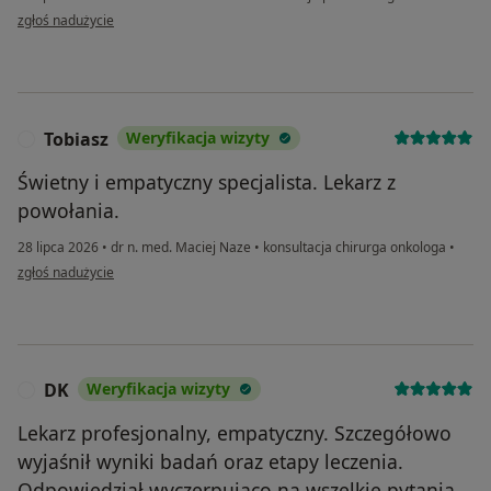
w opinii użytkownika Mariola
zgłoś nadużycie
Tobiasz
Weryfikacja wizyty
T
Świetny i empatyczny specjalista. Lekarz z
powołania.
28 lipca 2026
•
dr n. med. Maciej Naze
•
konsultacja chirurga onkologa
•
w opinii użytkownika Tobiasz
zgłoś nadużycie
DK
Weryfikacja wizyty
D
Lekarz profesjonalny, empatyczny. Szczegółowo
wyjaśnił wyniki badań oraz etapy leczenia.
Odpowiedział wyczerpująco na wszelkie pytania.