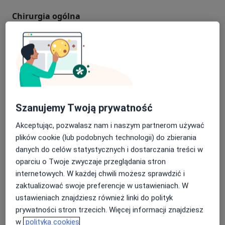
Chirurgia ogólna
chirurgia ogólna
Od 200 zł
Szczegóły
Umów
Konsultacja chirurgiczna
Konsultacja chirurgiczna
Od 150 zł
Szczegóły
Szanujemy Twoją prywatność
Umów
Akceptując, pozwalasz nam i naszym partnerom używać
plików cookie (lub podobnych technologii) do zbierania
danych do celów statystycznych i dostarczania treści w
Konsultacja pulmonologiczna
oparciu o Twoje zwyczaje przeglądania stron
internetowych. W każdej chwili możesz sprawdzić i
Konsultacja pulmonologiczna
Od 150 zł
Szczegóły
zaktualizować swoje preferencje w ustawieniach. W
Umów
ustawieniach znajdziesz również linki do polityk
prywatności stron trzecich. Więcej informacji znajdziesz
w
polityka cookies