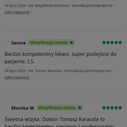
30 lipca 2026
•
lek. Magdalena Krasińska
•
konsultacja ortopedyczna
•
w opinii użytkownika Zenon
zgłoś nadużycie
Iwona
Weryfikacja wizyty
I
Bardzo kompetentny lekarz, super podejście do
pacjenta. I.S.
29 lipca 2026
•
lek. Tomasz Karauda
•
Konsultacja pulmonologiczna
•
w opinii użytkownika Iwona
zgłoś nadużycie
Monika W
Weryfikacja wizyty
M
Świetna wizyta. Doktor Tomasz Karauda to
bardzo kompetentny, rzeczowy i profesjonalny