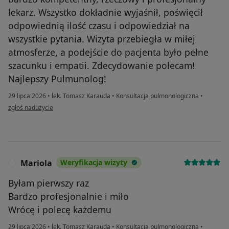
lekarz. Wszystko dokładnie wyjaśnił, poświęcił
odpowiednią ilość czasu i odpowiedział na
wszystkie pytania. Wizyta przebiegła w miłej
atmosferze, a podejście do pacjenta było pełne
szacunku i empatii. Zdecydowanie polecam!
Najlepszy Pulmunolog!
29 lipca 2026
•
lek. Tomasz Karauda
•
Konsultacja pulmonologiczna
•
w opinii użytkownika Monika W
zgłoś nadużycie
Mariola
Weryfikacja wizyty
M
Byłam pierwszy raz
Bardzo profesjonalnie i miło
Wrócę i polecę każdemu
29 lipca 2026
•
lek. Tomasz Karauda
•
Konsultacja pulmonologiczna
•