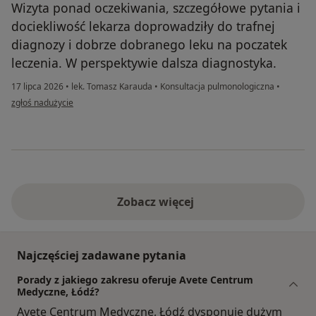
Wizyta ponad oczekiwania, szczegółowe pytania i
dociekliwość lekarza doprowadziły do trafnej
diagnozy i dobrze dobranego leku na poczatek
leczenia. W perspektywie dalsza diagnostyka.
17 lipca 2026
•
lek. Tomasz Karauda
•
Konsultacja pulmonologiczna
•
w opinii użytkownika Magdalena
zgłoś nadużycie
Zobacz więcej
Najczęściej zadawane pytania
Porady z jakiego zakresu oferuje Avete Centrum
Medyczne, Łódź?
Avete Centrum Medyczne, Łódź dysponuje dużym