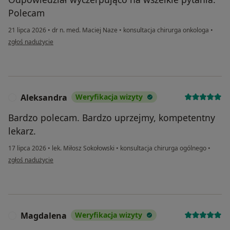
Polecam
21 lipca 2026
•
dr n. med. Maciej Naze
•
konsultacja chirurga onkologa
•
w opinii użytkownika DK
zgłoś nadużycie
Aleksandra
Weryfikacja wizyty
A
Bardzo polecam. Bardzo uprzejmy, kompetentny
lekarz.
17 lipca 2026
•
lek. Miłosz Sokołowski
•
konsultacja chirurga ogólnego
•
w opinii użytkownika Aleksandra
zgłoś nadużycie
Magdalena
Weryfikacja wizyty
M