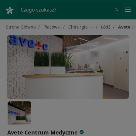
Me
Czego szukasz?
Strona Główna
Placówki
Chirurgia
Łódź
Avete C
Zmień miasto
Avete Centrum Medyczne