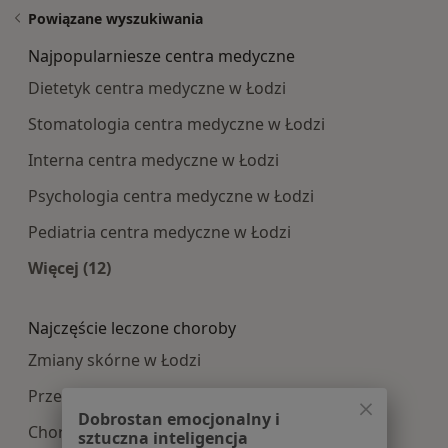
Powiązane wyszukiwania
Najpopularniesze centra medyczne
Dietetyk centra medyczne w Łodzi
Stomatologia centra medyczne w Łodzi
Interna centra medyczne w Łodzi
Psychologia centra medyczne w Łodzi
Pediatria centra medyczne w Łodzi
Więcej (12)
Więcej w kategorii: Najpopularniesze centra m
Najczęście leczone choroby
Zmiany skórne w Łodzi
Przepuklina w Łodzi
Dobrostan emocjonalny i
Choroby chirurgiczne w Łodzi
sztuczna inteligencja