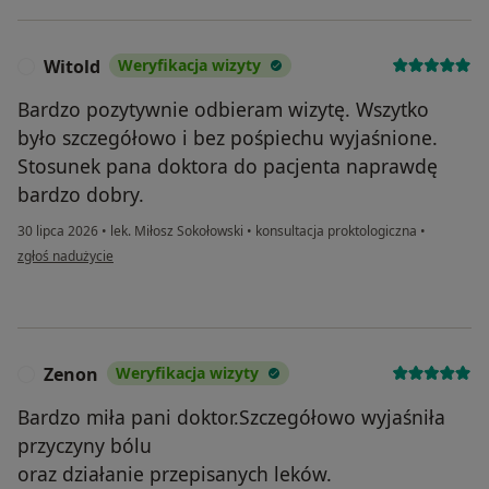
Witold
Weryfikacja wizyty
W
Bardzo pozytywnie odbieram wizytę. Wszytko
było szczegółowo i bez pośpiechu wyjaśnione.
Stosunek pana doktora do pacjenta naprawdę
bardzo dobry.
30 lipca 2026
•
lek. Miłosz Sokołowski
•
konsultacja proktologiczna
•
w opinii użytkownika Witold
zgłoś nadużycie
Zenon
Weryfikacja wizyty
Z
Bardzo miła pani doktor.Szczegółowo wyjaśniła
przyczyny bólu
oraz działanie przepisanych leków.