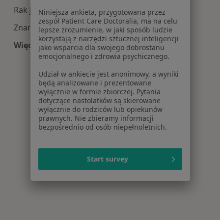
Rak jelita grubego w Łodzi
Niniejsza ankieta, przygotowana przez
zespół Patient Care Doctoralia, ma na celu
Znamiona w Łodzi
lepsze zrozumienie, w jaki sposób ludzie
korzystają z narzędzi sztucznej inteligencji
Więcej (15)
jako wsparcia dla swojego dobrostanu
Więcej w kategorii: Najczęście leczone choroby
emocjonalnego i zdrowia psychicznego.
Udział w ankiecie jest anonimowy, a wyniki
będą analizowane i prezentowane
wyłącznie w formie zbiorczej. Pytania
dotyczące nastolatków są skierowane
wyłącznie do rodziców lub opiekunów
prawnych. Nie zbieramy informacji
bezpośrednio od osób niepełnoletnich.
Start survey