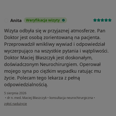
Anita
Weryfikacja wizyty
A
Wizyta odbyła się w przyjaznej atmosferze. Pan
Doktor jest osobą zorientowaną na pacjenta.
Przeprowadził wnikliwy wywiad i odpowiedział
wyczerpująco na wszystkie pytania i wątpliwości.
Doktor Maciej Błaszczyk jest doskonałym,
doświadczonym Neurochirurgiem. Operował
mojego syna po ciężkim wypadku ratując mu
życie. Polecam tego lekarza z pełną
odpowiedzialnością.
5 sierpnia 2026
•
dr n. med. Maciej Błaszczyk
•
konsultacja neurochirurgiczna
•
w opinii użytkownika Anita
zgłoś nadużycie