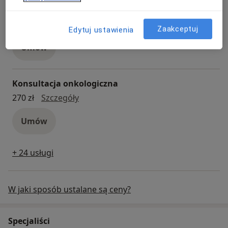
Konsultacja neurochirurgiczna
konsultacja neurochirurgiczna
200 zł - 350 zł
Szczegóły
Zaakceptuj
Edytuj ustawienia
Umów
Konsultacja onkologiczna
konsultacja onkologiczna
270 zł
Szczegóły
Umów
+ 24 usługi
W jaki sposób ustalane są ceny?
Specjaliści