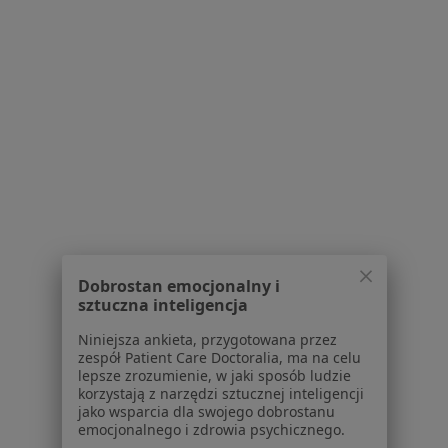
Poproś o wizytę
Powiązane wyszukiwania
W pobliżu Brzezin
Rak odbytnicy w Łodzi
Rak odbytnicy w Pabianicach
Rak odbytnicy w Łowiczu
Rak odbytnicy w Ozorkowie
Dobrostan emocjonalny i
Rak odbytnicy w Skierniewicach
sztuczna inteligencja
Niniejsza ankieta, przygotowana przez
Schorzenia w Brzezinach
zespół Patient Care Doctoralia, ma na celu
lepsze zrozumienie, w jaki sposób ludzie
Przepuklina w Brzezinach
korzystają z narzędzi sztucznej inteligencji
jako wsparcia dla swojego dobrostanu
Rak jelita grubego w Brzezinach
emocjonalnego i zdrowia psychicznego.