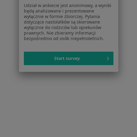
żylaki w Brzezinach
Udział w ankiecie jest anonimowy, a wyniki
będą analizowane i prezentowane
Hemoroidy w Brzezinach
wyłącznie w formie zbiorczej. Pytania
dotyczące nastolatków są skierowane
Rak żołądka w Brzezinach
wyłącznie do rodziców lub opiekunów
prawnych. Nie zbieramy informacji
Więcej (15)
bezpośrednio od osób niepełnoletnich.
Więcej w kategorii: Schorzenia w Brzezinach
Start survey
Strona Główna
Choroby
Rak Odbytnicy
Zmień miasto
Brzeziny
Zmień miasto
Serwis
Regulamin
Polityka prywatności pacjentów