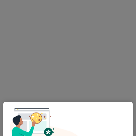
dr n. med. Dariusz Szymański
·
Więcej
Gastrolog, Chirurg, Transplantolog
262 opinie
Adres 1
Adres 2
Poli Gojawiczyńskiej 1/3, Łódź
•
Mapa
SALVE Gojawiczyńskiej
Konsultacja chirurgiczna (kolejna wizyta)
270 zł
Specjalista nie oferuje umawiania online pod tym adresem.
Poproś o wizytę