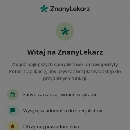
Me
Rak Odbytnicy • Brzeziny, łódzkie
Filtry
• 1
Ubezpieczenie
Map
Rak odbytnicy specjaliści w Brzezinach
Witaj na ZnanyLekarz
Jak działają wyniki wyszukiwania
Znajdź najlepszych specjalistów i umawiaj wizyty.
Pobierz aplikację, aby uzyskać bezpłatny dostęp do
Jakiego specjalisty szukasz?
przydatnych funkcji:
Chirurg
Proktolog
Internista
Ortope
Łatwo zarządzaj swoimi wizytami
Wysyłaj wiadomości do specjalistów
Otrzymuj powiadomienia