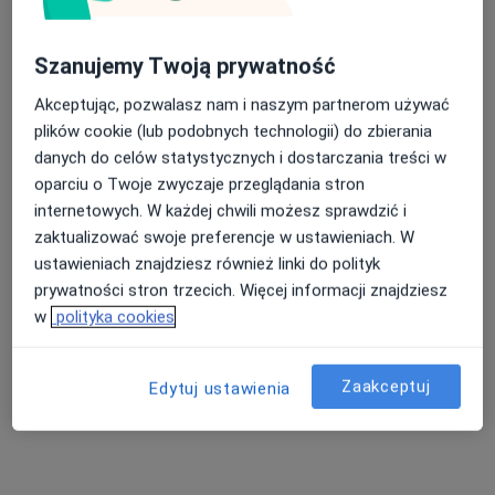
Szanujemy Twoją prywatność
Akceptując, pozwalasz nam i naszym partnerom używać
plików cookie (lub podobnych technologii) do zbierania
danych do celów statystycznych i dostarczania treści w
oparciu o Twoje zwyczaje przeglądania stron
internetowych. W każdej chwili możesz sprawdzić i
lek. Miłosz Sokołowski
zaktualizować swoje preferencje w ustawieniach. W
ustawieniach znajdziesz również linki do polityk
Chirurg, Proktolog
prywatności stron trzecich. Więcej informacji znajdziesz
25 opinii
w
polityka cookies
Piłsudskiego 138, Budynek Stadionu Widzewa, Wejście nr 2, Łódź
•
Mapa
Avete Centrum Medyczne
Zaakceptuj
Edytuj ustawienia
Konsultacja proktologiczna
250 zł
Specjalista nie oferuje umawiania online pod tym adresem.
Poproś o wizytę