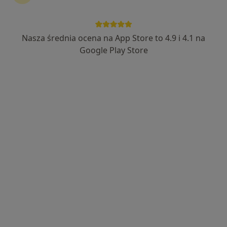
Nasza średnia ocena na App Store to 4.9 i 4.1 na
lek. Paweł Piekarz
Google Play Store
Neurolog
82 opinie
Giuseppe Garibaldiego 30, Częstochowa
•
Mapa
Centrum Medyczne ACTIVE
Konsultacja neurologiczna
250 zł
Specjalista nie oferuje umawiania online pod tym adresem.
Poproś o wizytę