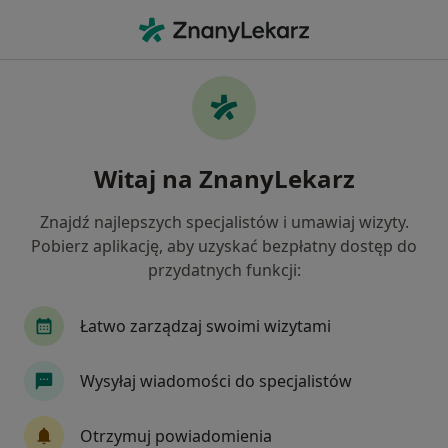
Me
Stwardnienie Rozsiane • Częstochowa, śląskie
Filtry
• 1
Ubezpieczenie
Map
Stwardnienie rozsiane specjaliści w
Witaj na ZnanyLekarz
Częstochowie
Jak działają wyniki wyszukiwania
Znajdź najlepszych specjalistów i umawiaj wizyty.
Pobierz aplikację, aby uzyskać bezpłatny dostęp do
przydatnych funkcji:
Jakiego specjalisty szukasz?
Neurolog
Chirurg
Ginekolog
Dermat
Łatwo zarządzaj swoimi wizytami
Wysyłaj wiadomości do specjalistów
Otrzymuj powiadomienia