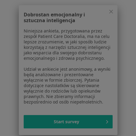
Schorzenia w Częstochowie
Depresja w Częstochowie
Dobrostan emocjonalny i
sztuczna inteligencja
Kryzys emocjonalny w Częstochowie
Niniejsza ankieta, przygotowana przez
Lęki w Częstochowie
zespół Patient Care Doctoralia, ma na celu
lepsze zrozumienie, w jaki sposób ludzie
Zaburzenia lękowe w Częstochowie
korzystają z narzędzi sztucznej inteligencji
jako wsparcia dla swojego dobrostanu
Niskie poczucie własnej wartości w Częstochowie
emocjonalnego i zdrowia psychicznego.
Więcej (15)
Udział w ankiecie jest anonimowy, a wyniki
będą analizowane i prezentowane
Więcej w kategorii: Schorzenia w Częstochowi
wyłącznie w formie zbiorczej. Pytania
dotyczące nastolatków są skierowane
wyłącznie do rodziców lub opiekunów
Stwardnienie Rozsiane Specjaliści W Częstochowie
prawnych. Nie zbieramy informacji
bezpośrednio od osób niepełnoletnich.
Start survey