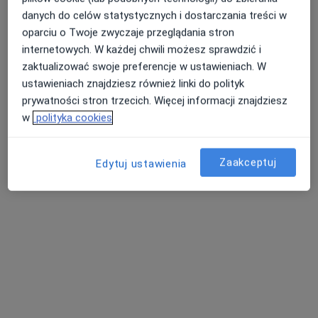
danych do celów statystycznych i dostarczania treści w
oparciu o Twoje zwyczaje przeglądania stron
internetowych. W każdej chwili możesz sprawdzić i
Medyk Centrum
zaktualizować swoje preferencje w ustawieniach. W
·
Więcej
Interna, Chirurgia, Ginekologia
ustawieniach znajdziesz również linki do polityk
1685 opinii
prywatności stron trzecich. Więcej informacji znajdziesz
w
polityka cookies
aleja Wolności 34, Częstochowa
•
Mapa
Konsultacja chirurgiczna
200 zł
Zaakceptuj
Pokaż więcej usług
Edytuj ustawienia
lek. Jarosław Janik
dr Zdzisław Dubnicki
lek. Magdalena
laryngolog
ginekolog
Błaszczeć-Kozieł
ginekolog
Zobacz wszystkich 26 specjalistów
Brak dostępnych specjalistów z wolnymi terminami w tym centrum medycznym.