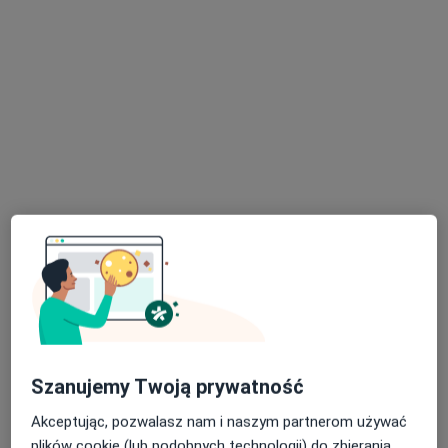
lek. Adam Motyl
·
Więcej
Neurolog
51 opinii
aleja Wolności 34, Częstochowa
•
Mapa
Medyk Centrum
Konsultacja neurologiczna
od 280 zł
Specjalista nie oferuje umawiania online pod tym adresem.
Poproś o wizytę
Szanujemy Twoją prywatność
Akceptując, pozwalasz nam i naszym partnerom używać
plików cookie (lub podobnych technologii) do zbierania