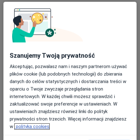
Konsultacja neurologiczna
Konsultacja neurologiczna
Od 200 zł
Szczegóły
Umów
Konsultacja pod kątem leczenia brachyterapią
Szanujemy Twoją prywatność
konsultacja pod kątem leczenia br
Od 250 zł
Szczegóły
Akceptując, pozwalasz nam i naszym partnerom używać
plików cookie (lub podobnych technologii) do zbierania
Umów
danych do celów statystycznych i dostarczania treści w
oparciu o Twoje zwyczaje przeglądania stron
internetowych. W każdej chwili możesz sprawdzić i
Konsultacja gastrologiczna
zaktualizować swoje preferencje w ustawieniach. W
konsultacja gastrologiczna
Szczegóły
ustawieniach znajdziesz również linki do polityk
prywatności stron trzecich. Więcej informacji znajdziesz
Konsultacja internistyczna
w
polityka cookies
konsultacja internistyczna
Szczegóły