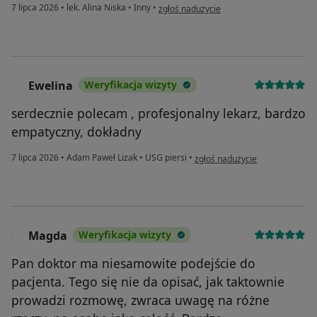
w opinii użytkownika K. G.
7 lipca 2026
•
lek. Alina Niska
•
Inny
•
zgłoś nadużycie
Ewelina
Weryfikacja wizyty
E
serdecznie polecam , profesjonalny lekarz, bardzo
empatyczny, dokładny
w opinii użytkownika Ewelina
7 lipca 2026
•
Adam Paweł Lizak
•
USG piersi
•
zgłoś nadużycie
Magda
Weryfikacja wizyty
M
Pan doktor ma niesamowite podejście do
pacjenta. Tego się nie da opisać, jak taktownie
prowadzi rozmowę, zwraca uwagę na różne