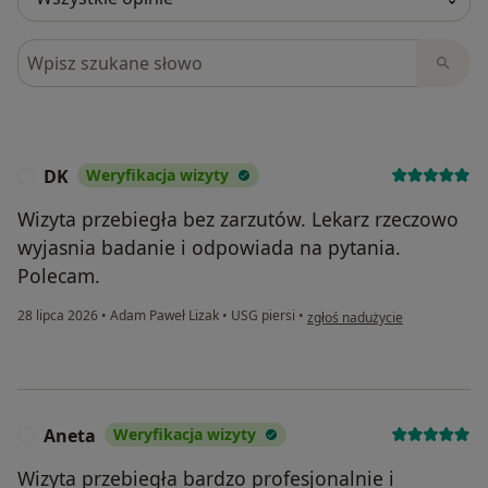
Szukaj w opiniach
DK
Weryfikacja wizyty
D
Wizyta przebiegła bez zarzutów. Lekarz rzeczowo
wyjasnia badanie i odpowiada na pytania.
Polecam.
w opinii użytkownika DK
28 lipca 2026
•
Adam Paweł Lizak
•
USG piersi
•
zgłoś nadużycie
Aneta
Weryfikacja wizyty
A
Wizyta przebiegła bardzo profesjonalnie i