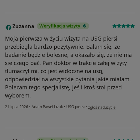
Zuzanna
Weryfikacja wizyty
Z
Moja pierwsza w życiu wizyta na USG piersi
przebiegła bardzo pozytywnie. Bałam się, że
badanie będzie bolesne, a okazało się, że nie ma
się czego bać. Pan doktor w trakcie całej wizyty
tłumaczył mi, co jest widoczne na usg,
odpowiedział na wszystkie pytania jakie miałam.
Polecam tego specjalistę, jeśli ktoś stoi przed
wyborem.
w opinii użytkownika Zuzanna
21 lipca 2026
•
Adam Paweł Lizak
•
USG piersi
•
zgłoś nadużycie