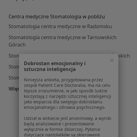
Więcej w kategorii: Najczęście leczone choroby
Centra medyczne Stomatologia w pobliżu
Stomatologia centra medyczne w Radomsku
Stomatologia centra medyczne w Tarnowskich
Górach
Stomatologia centra medyczne w Piekarach Śląskich
Dobrostan emocjonalny i
Stomatologia centra medyczne w Zawierciu
sztuczna inteligencja
Stomatologia centra medyczne w Myszkowie
Niniejsza ankieta, przygotowana przez
zespół Patient Care Doctoralia, ma na celu
Więcej (13)
lepsze zrozumienie, w jaki sposób ludzie
Więcej w kategorii: Centra medyczne Stomatolo
korzystają z narzędzi sztucznej inteligencji
jako wsparcia dla swojego dobrostanu
emocjonalnego i zdrowia psychicznego.
Udział w ankiecie jest anonimowy, a wyniki
będą analizowane i prezentowane
wyłącznie w formie zbiorczej. Pytania
dotyczące nastolatków są skierowane