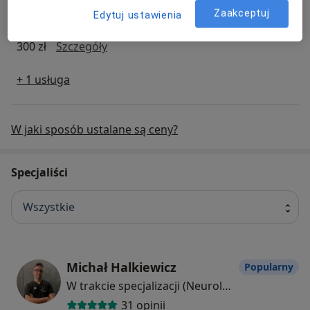
Zaakceptuj
Edytuj ustawienia
Konsultacja neurochirurgiczna
konsultacja neurochirurgiczna
300 zł
Szczegóły
+ 1 usługa
W jaki sposób ustalane są ceny?
Specjaliści
Wszystkie
Michał Halkiewicz
Popularny
W trakcie specjalizacji (Neurolog)
31 opinii