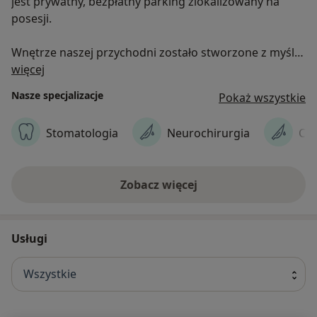
jest prywatny, bezpłatny parking zlokalizowany na
posesji.
Wnętrze naszej przychodni zostało stworzone z myślą
O nas
o komforcie naszych pacjentów: klimatyzowane
więcej
gabinety, poczekalnia, toaleta. Przychodnia przyjazna
Nasze specjalizacje
Pokaż wszystkie
jest osobom niepełnosprawnym: brak barier
architektonicznych, wejście do przychodni bez stopni –
Stomatologia
Neurochirurgia
Chi
z poziomu 0 oraz toaleta dostosowana do potrzeb
osób niepełnosprawnych.
Zobacz więcej
Usługi
Wszystkie