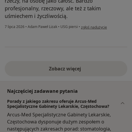
rzeczy, na osobę jako całość. Bardzo
profesjonalny, rzeczowy, ale też z takim
uśmiechem i życzliwością.
w opinii użytkownika Magda
7 lipca 2026
•
Adam Paweł Lizak
•
USG piersi
•
zgłoś nadużycie
Zobacz więcej
Najczęściej zadawane pytania
Porady z jakiego zakresu oferuje Arcus-Med
Specjalistyczne Gabinety Lekarskie, Częstochowa?
Arcus-Med Specjalistyczne Gabinety Lekarskie,
Częstochowa dysponuje dużym zespołem o
następujących zakresach porad: stomatologia,