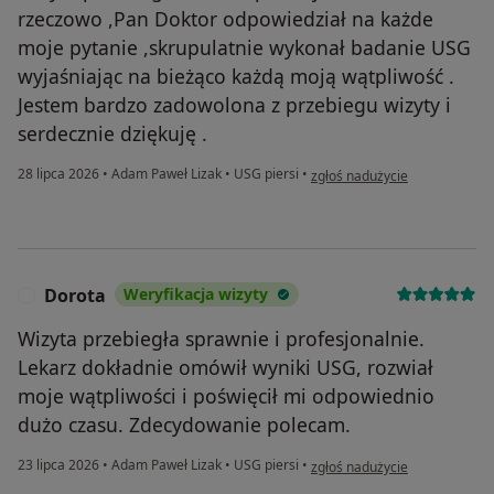
rzeczowo ,Pan Doktor odpowiedział na każde
moje pytanie ,skrupulatnie wykonał badanie USG
wyjaśniając na bieżąco każdą moją wątpliwość .
Jestem bardzo zadowolona z przebiegu wizyty i
serdecznie dziękuję .
w opinii użytkownika Aneta
28 lipca 2026
•
Adam Paweł Lizak
•
USG piersi
•
zgłoś nadużycie
Dorota
Weryfikacja wizyty
D
Wizyta przebiegła sprawnie i profesjonalnie.
Lekarz dokładnie omówił wyniki USG, rozwiał
moje wątpliwości i poświęcił mi odpowiednio
dużo czasu. Zdecydowanie polecam.
w opinii użytkownika Dorota
23 lipca 2026
•
Adam Paweł Lizak
•
USG piersi
•
zgłoś nadużycie