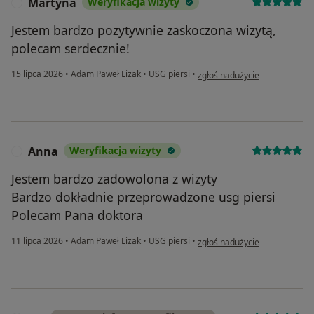
Martyna
Weryfikacja wizyty
M
Jestem bardzo pozytywnie zaskoczona wizytą,
polecam serdecznie!
w opinii użytkownika Martyna
15 lipca 2026
•
Adam Paweł Lizak
•
USG piersi
•
zgłoś nadużycie
Anna
Weryfikacja wizyty
A
Jestem bardzo zadowolona z wizyty
Bardzo dokładnie przeprowadzone usg piersi
Polecam Pana doktora
w opinii użytkownika Anna
11 lipca 2026
•
Adam Paweł Lizak
•
USG piersi
•
zgłoś nadużycie