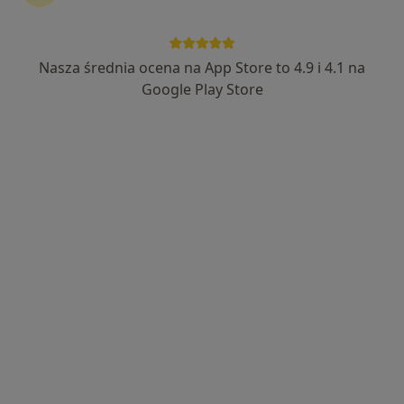
Nasza średnia ocena na App Store to 4.9 i 4.1 na
dr n. med. Artur Pietrusa
Google Play Store
·
Więcej
Urolog, Androlog
605 opinii
Nakielska 46, Tarnowskie Góry
•
Mapa
Tarnogórskie Centrum Zdrowia
Konsultacja urologiczna
Brak ceny
Specjalista nie oferuje umawiania online pod tym adresem.
Poproś o wizytę