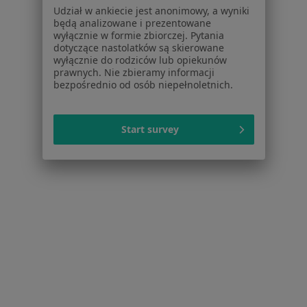
Polityka prywatności dla profesjonalistów, których
Udział w ankiecie jest anonimowy, a wyniki
dane pozyskaliśmy samodzielnie
będą analizowane i prezentowane
Polityka cookies
wyłącznie w formie zbiorczej. Pytania
dotyczące nastolatków są skierowane
Jak działają wyniki wyszukiwania
wyłącznie do rodziców lub opiekunów
Dostępność
prawnych. Nie zbieramy informacji
O nas
bezpośrednio od osób niepełnoletnich.
Praca
Rekrutujemy!
Partnerzy
Start survey
Centrum prasowe
Kontakt
Dla pacjentów
Lekarze
Placówki medyczne
Pytania i odpowiedzi
Usługi i zabiegi
Choroby
Pomoc
Aplikacje mobilne