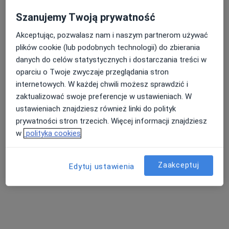
Szanujemy Twoją prywatność
Akceptując, pozwalasz nam i naszym partnerom używać
dr n. med. Michał Kępiński
plików cookie (lub podobnych technologii) do zbierania
danych do celów statystycznych i dostarczania treści w
·
Więcej
Urolog
oparciu o Twoje zwyczaje przeglądania stron
417 opinii
internetowych. W każdej chwili możesz sprawdzić i
Teofila Królika 12, Tarnowskie Góry
•
Mapa
zaktualizować swoje preferencje w ustawieniach. W
NZOZ Neuron
ustawieniach znajdziesz również linki do polityk
Konsultacja urologiczna
300 zł
prywatności stron trzecich. Więcej informacji znajdziesz
w
polityka cookies
Specjalista nie oferuje umawiania online pod tym adresem.
Poproś o wizytę
Zaakceptuj
Edytuj ustawienia