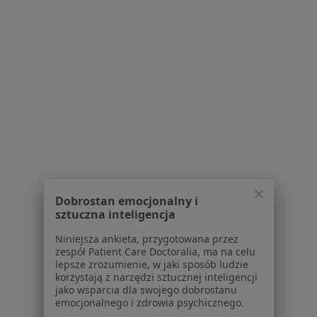
Choroby neurologiczne w Tarnowskich Górach
Choroby wieku dziecięcego w Tarnowskich Górach
Więcej (15)
Więcej w kategorii: Schorzenia w Tarnowskic
Stulejka Specjaliści W Tarnowskich Górach
Dobrostan emocjonalny i
sztuczna inteligencja
Niniejsza ankieta, przygotowana przez
Serwis
zespół Patient Care Doctoralia, ma na celu
lepsze zrozumienie, w jaki sposób ludzie
Regulamin
korzystają z narzędzi sztucznej inteligencji
Polityka prywatności pacjentów
jako wsparcia dla swojego dobrostanu
Polityka prywatności profesjonalistów
emocjonalnego i zdrowia psychicznego.