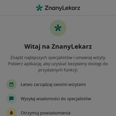
Me
Stulejka • Tarnowskie Góry, śląskie
Filtry
• 1
Ubezpieczenie
Map
Stulejka specjaliści w Tarnowskich Górach
Witaj na ZnanyLekarz
Jak działają wyniki wyszukiwania
Znajdź najlepszych specjalistów i umawiaj wizyty.
Pobierz aplikację, aby uzyskać bezpłatny dostęp do
Jakiego specjalisty szukasz?
przydatnych funkcji:
Urolog
Chirurg
Chirurg dziecięcy
Der
Łatwo zarządzaj swoimi wizytami
Wysyłaj wiadomości do specjalistów
Otrzymuj powiadomienia