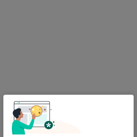
Bezpieczne płatności
dr n. med. Andrzej Grabowski
·
Więcej
Chirurg dziecięcy, Urolog dziecięcy
231 opinii
Piastowska 4, Tarnowskie Góry
•
Mapa
Caalm Clinic
Konsultacja chirurga dziecięcego
250 zł
Specjalista nie oferuje umawiania online pod tym adresem.
Poproś o wizytę