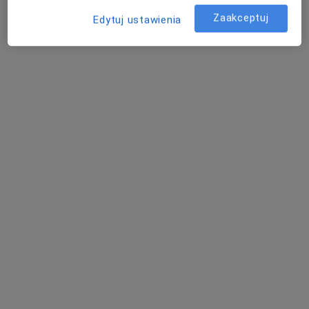
Zaakceptuj
Edytuj ustawienia
Alimed Centrum Medyczne
·
Więcej
Medycyna pracy, Endokrynologia, Ginekologia
3164 opinie
Krawczyka 1, Mikołów
•
Mapa
Konsultacja lekarza medycyny pracy
od 80 zł
Pokaż więcej usług
lek. Kamil Krupa
lek. Katarzyna
lek. Krzysztof Blaska
radiolog
Kniewska-Jarząbek
urolog
radiolog
Zobacz wszystkich 26 specjalistów
Brak dostępnych specjalistów z wolnymi terminami w tym centrum medycznym.
Pokaż profil