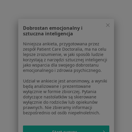
W pobliżu Mikołowa
Stulejka w Katowicach
Dobrostan emocjonalny i
Stulejka w Gliwicach
sztuczna inteligencja
Stulejka w Chorzowie
Niniejsza ankieta, przygotowana przez
zespół Patient Care Doctoralia, ma na celu
Stulejka w Tychach
lepsze zrozumienie, w jaki sposób ludzie
korzystają z narzędzi sztucznej inteligencji
Stulejka w Sosnowcu
jako wsparcia dla swojego dobrostanu
emocjonalnego i zdrowia psychicznego.
Więcej (14)
Więcej w kategorii: W pobliżu Mikołowa
Udział w ankiecie jest anonimowy, a wyniki
będą analizowane i prezentowane
Schorzenia w Mikołowie
wyłącznie w formie zbiorczej. Pytania
dotyczące nastolatków są skierowane
Alergia w Mikołowie
wyłącznie do rodziców lub opiekunów
prawnych. Nie zbieramy informacji
Bóle brzucha w Mikołowie
bezpośrednio od osób niepełnoletnich.
Choroby wieku dziecięcego w Mikołowie
Choroby układu oddechowego w Mikołowie
Start survey