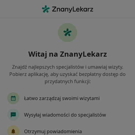
Me
Stulejka • Mikołów, śląskie
Filtry
• 1
Ubezpieczenie
Map
Stulejka specjaliści w Mikołowie
Witaj na ZnanyLekarz
Jak działają wyniki wyszukiwania
Znajdź najlepszych specjalistów i umawiaj wizyty.
Pobierz aplikację, aby uzyskać bezpłatny dostęp do
Jakiego specjalisty szukasz?
przydatnych funkcji:
Urolog
Chirurg
Neurolog
Alergolog
Łatwo zarządzaj swoimi wizytami
Wysyłaj wiadomości do specjalistów
Otrzymuj powiadomienia