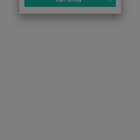
Infekcje dróg oddechowych w Mikołowie
Więcej (15)
Więcej w kategorii: Schorzenia w Mikołowie
Stulejka Specjaliści W Mikołowie
Serwis
Regulamin
Polityka prywatności pacjentów
Polityka prywatności profesjonalistów
Polityka prywatności dla profesjonalistów, których
dane pozyskaliśmy samodzielnie