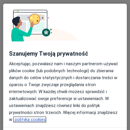
lek. Marcin Łata
·
Więcej
W trakcie specjalizacji (Urolog)
3 opinie
Plac Ratuszowy 1B, Łaziska Górne
•
Mapa
Proelmed Wielospecjalistyczne Przychodnie Lekarskie
Szanujemy Twoją prywatność
Konsultacja urologiczna
230 zł
Akceptując, pozwalasz nam i naszym partnerom używać
Specjalista nie oferuje umawiania online pod tym adresem.
plików cookie (lub podobnych technologii) do zbierania
danych do celów statystycznych i dostarczania treści w
Poproś o wizytę
oparciu o Twoje zwyczaje przeglądania stron
internetowych. W każdej chwili możesz sprawdzić i
zaktualizować swoje preferencje w ustawieniach. W
ustawieniach znajdziesz również linki do polityk
prywatności stron trzecich. Więcej informacji znajdziesz
w
polityka cookies