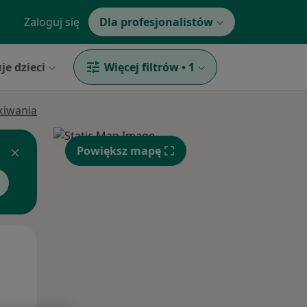
Zaloguj się
Dla profesjonalistów
je dzieci
Więcej filtrów
•
1
ukiwania
Powiększ mapę
Wt,
Śr,
Czw,
11 Sie
12 Sie
13 Sie