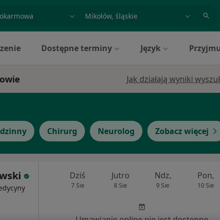
acja, badanie lub nazwisko
miasto lub dzielnica
zenie
Dostępne terminy
Język
Przyjmu
łowie
Jak działają wyniki wysz
odzinny
Chirurg
Neurolog
Zobacz więcej
wski
Dziś
Jutro
Ndz,
Pon,
7 Sie
8 Sie
9 Sie
10 Sie
medycyny
Umawianie online nie jest dostępne