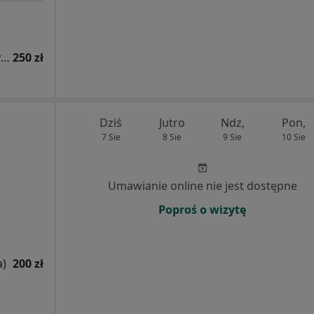
Konsultacja alergologiczna (kolejna wizyta)
250 zł
Dziś
Jutro
Ndz,
Pon,
7 Sie
8 Sie
9 Sie
10 Sie
Umawianie online nie jest dostępne
Poproś o wizytę
a)
200 zł