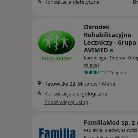
Konsultacja dietetyczna
B
Ośrodek
Rehabilitacyjno
Leczniczy - Grupa
AVIMED
Kardiologia, Interna, Ort
Więcej
25 opinii
Katowicka 22, Mikołów
•
Mapa
Konsultacja alergologiczna
Pokaż więcej usług
FamiliaMed sp. z 
Pediatria, Medycyna rodzi
·
Więcej
Stomatologia