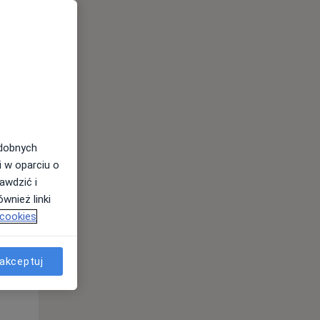
odobnych
i w oparciu o
awdzić i
Wt,
Śr,
Czw,
wnież linki
11 Sie
12 Sie
13 Sie
 cookies
akceptuj