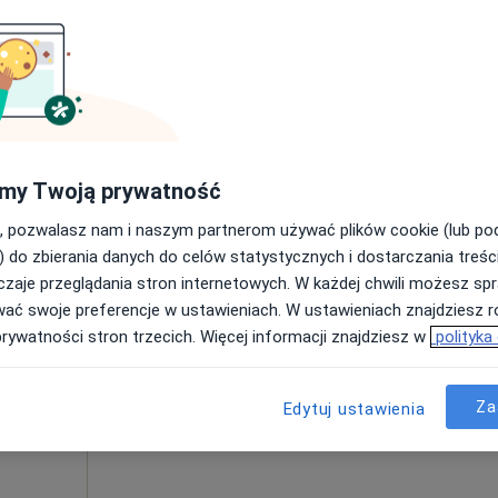
Poproś o wizytę
my Twoją prywatność
od 80 zł
, pozwalasz nam i naszym partnerom używać plików cookie (lub p
) do zbierania danych do celów statystycznych i dostarczania treśc
zaje przeglądania stron internetowych. W każdej chwili możesz spr
ch
Dziś
Jutro
Ndz,
Pon,
wać swoje preferencje w ustawieniach. W ustawieniach znajdziesz ró
7 Sie
8 Sie
9 Sie
10 Sie
prywatności stron trzecich. Więcej informacji znajdziesz w
polityka
ięcej
Umawianie online nie jest dostępne
Za
Edytuj ustawienia
Poproś o wizytę