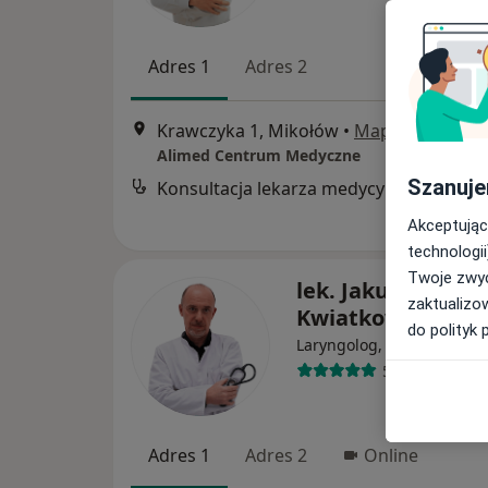
Adres 1
Adres 2
Krawczyka 1, Mikołów
•
Mapa
Alimed Centrum Medyczne
Szanuje
Konsultacja lekarza medycyny pracy
Akceptując
technologii
Twoje zwyc
lek. Jakub Wojcie
zaktualizo
Kwiatkowski
do polityk 
·
W
Laryngolog, Alergolog
520 opinii
Adres 1
Adres 2
Online