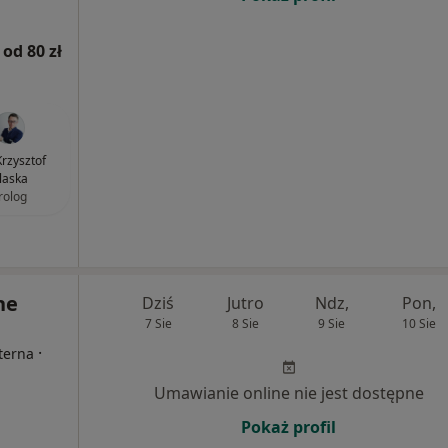
od 80 zł
Krzysztof
laska
rolog
ne
Dziś
Jutro
Ndz,
Pon,
7 Sie
8 Sie
9 Sie
10 Sie
·
nterna
Umawianie online nie jest dostępne
Pokaż profil