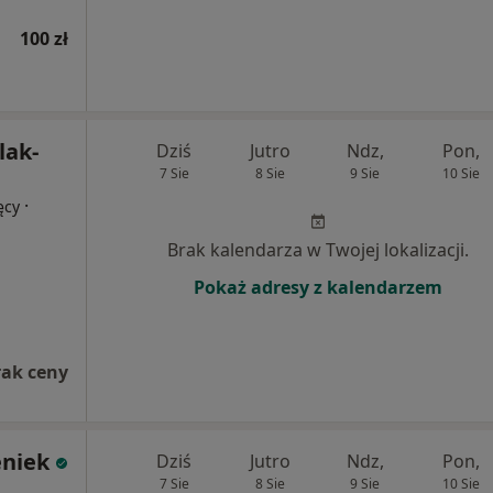
100 zł
lak-
Dziś
Jutro
Ndz,
Pon,
7 Sie
8 Sie
9 Sie
10 Sie
·
ęcy
Brak kalendarza w Twojej lokalizacji.
Pokaż adresy z kalendarzem
rak ceny
eniek
Dziś
Jutro
Ndz,
Pon,
7 Sie
8 Sie
9 Sie
10 Sie