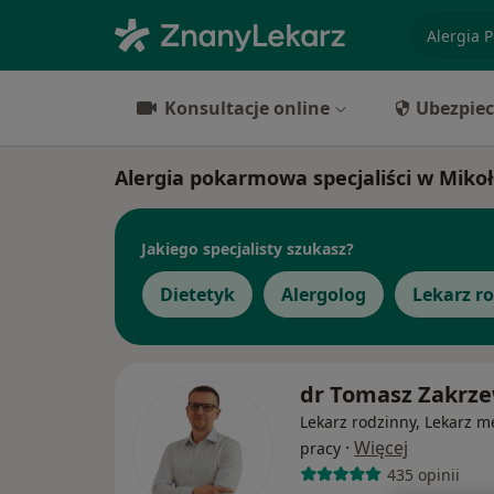
specjaliz
Konsultacje online
Ubezpiec
Alergia pokarmowa specjaliści w Miko
Jakiego specjalisty szukasz?
Dietetyk
Alergolog
Lekarz r
dr Tomasz Zakrze
Lekarz rodzinny, Lekarz 
·
Więcej
pracy
435 opinii