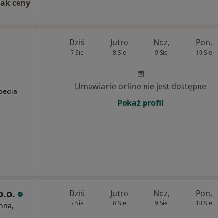
rak ceny
Dziś
Jutro
Ndz,
Pon,
7 Sie
8 Sie
9 Sie
10 Sie
Umawianie online nie jest dostępne
·
opedia
Pokaż profil
o.o.
Dziś
Jutro
Ndz,
Pon,
7 Sie
8 Sie
9 Sie
10 Sie
nna,