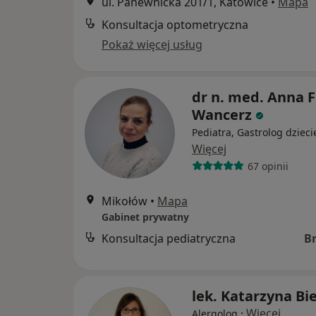
ul. Panewnicka 201/1, Katowice
•
Mapa
Konsultacja optometryczna
Pokaż więcej usług
dr n. med. Anna F
Wancerz
Pediatra, Gastrolog dzieci
Więcej
67 opinii
Mikołów
•
Mapa
Gabinet prywatny
Konsultacja pediatryczna
B
lek. Katarzyna Bi
·
Więcej
Alergolog