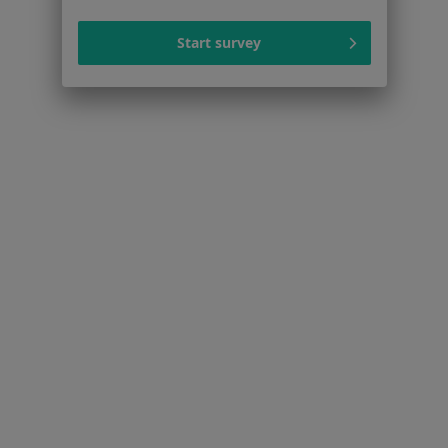
Dla profesjonalistów
Start survey
Cennik
Dla lekarzy
Dla placówek medycznych
Noa Notes
nowość
Baza wiedzy
Centrum Pomocy dla Specjalisty
Kontakt
ZnanyLekarz - Strona główna
ZnanyLekarz Sp. z o.o.
ul. Kolejowa 5/7
01-217 Warszawa, Polska
NIP: ⁠7010224868
KRS: ⁠0000347997
REGON: ⁠142276657
Sąd Rejonowy dla m.st. Warszawy w Warszawie XII