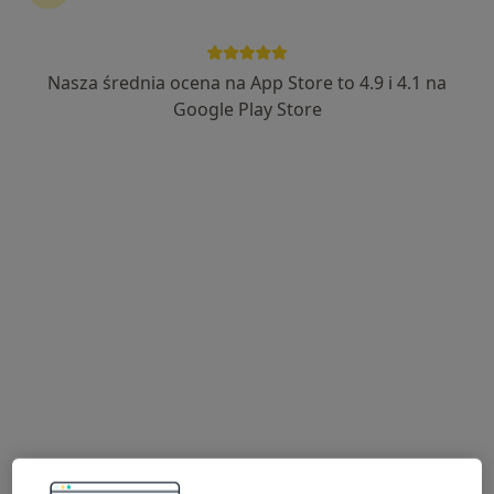
Nasza średnia ocena na App Store to 4.9 i 4.1 na
mgr Gabriela Jakimowicz
Google Play Store
·
Więcej
Fizjoterapeuta
237 opinii
Polna 12, Lubin
•
Mapa
Zagłębie Zdrowia Lubin
Konsultacja fizjoterapeutyczna (kolejna wizyta)
180 zł
Specjalista nie oferuje umawiania online pod tym adresem.
Poproś o wizytę