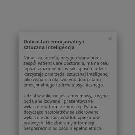
Polityka cookies
Jak działają wyniki wyszukiwania
Dostępność
O nas
Praca
Rekrutujemy!
Partnerzy
Dobrostan emocjonalny i
Centrum prasowe
sztuczna inteligencja
Kontakt
Niniejsza ankieta, przygotowana przez
zespół Patient Care Doctoralia, ma na celu
Dla pacjentów
lepsze zrozumienie, w jaki sposób ludzie
korzystają z narzędzi sztucznej inteligencji
Lekarze
jako wsparcia dla swojego dobrostanu
Placówki medyczne
emocjonalnego i zdrowia psychicznego.
Pytania i odpowiedzi
Udział w ankiecie jest anonimowy, a wyniki
Usługi i zabiegi
będą analizowane i prezentowane
Choroby
wyłącznie w formie zbiorczej. Pytania
dotyczące nastolatków są skierowane
Pomoc
wyłącznie do rodziców lub opiekunów
Aplikacje mobilne
prawnych. Nie zbieramy informacji
Blog dla pacjentów
bezpośrednio od osób niepełnoletnich.