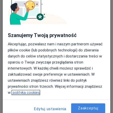
DCO Dolnośląskie Centrum Ortopedyczne
·
Więcej
Ortopedia, Ortopedia dziecięca, Neurologia
Szanujemy Twoją prywatność
4004 opinie
Akceptując, pozwalasz nam i naszym partnerom używać
Wileńska 7 a, Lubin
•
Mapa
plików cookie (lub podobnych technologii) do zbierania
Konsultacja anestezjologiczna
250 zł
danych do celów statystycznych i dostarczania treści w
Pokaż więcej usług
oparciu o Twoje zwyczaje przeglądania stron
internetowych. W każdej chwili możesz sprawdzić i
zaktualizować swoje preferencje w ustawieniach. W
ustawieniach znajdziesz również linki do polityk
lek. Andrzej Kolerski
dr n. med. Konrad
lek. Patryk Tokłowicz
prywatności stron trzecich. Więcej informacji znajdziesz
ortopeda
Gorzelnik
ortopeda
neurolog
w
polityka cookies
Zobacz wszystkich 8 specjalistów
Zaakceptuj
Edytuj ustawienia
Brak dostępnych specjalistów z wolnymi terminami w tym centrum medycznym.