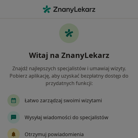
Me
Skolioza • Lubin, dolnośląskie
Filtry
• 1
Ubezpieczenie
Map
Skolioza specjaliści w Lubinie
Witaj na ZnanyLekarz
Jak działają wyniki wyszukiwania
Znajdź najlepszych specjalistów i umawiaj wizyty.
Pobierz aplikację, aby uzyskać bezpłatny dostęp do
Jakiego specjalisty szukasz?
przydatnych funkcji:
Ortopeda
Neurochirurg
Reumatolog
Łatwo zarządzaj swoimi wizytami
Wysyłaj wiadomości do specjalistów
Otrzymuj powiadomienia