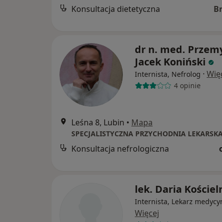
Konsultacja dietetyczna
B
dr n. med. Przem
Jacek Koniński
·
Wię
Internista, Nefrolog
4 opinie
Leśna 8, Lubin
•
Mapa
Konsultacja nefrologiczna
lek. Daria Kościel
Internista, Lekarz medycy
Więcej