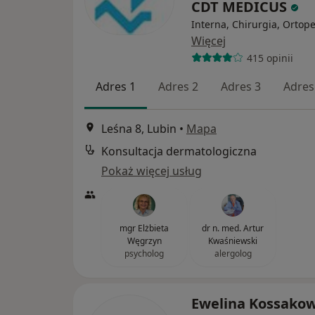
CDT MEDICUS
Interna, Chirurgia, Ortop
Więcej
415 opinii
Adres 1
Adres 2
Adres 3
Adres
Leśna 8, Lubin
•
Mapa
Konsultacja dermatologiczna
Pokaż więcej usług
mgr Elżbieta
dr n. med. Artur
Węgrzyn
Kwaśniewski
psycholog
alergolog
Ewelina Kossako