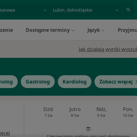
acja, badanie lub nazwisko
miasto lub dzielnica
zenie
Dostępne terminy
Język
Przyjmu
Jak działają wyniki wysz
nolog
Gastrolog
Kardiolog
Zobacz więcej
Dziś
Jutro
Ndz,
Pon,
7 Sie
8 Sie
9 Sie
10 Sie
ęcej
Umawianie online nie jest dostępne