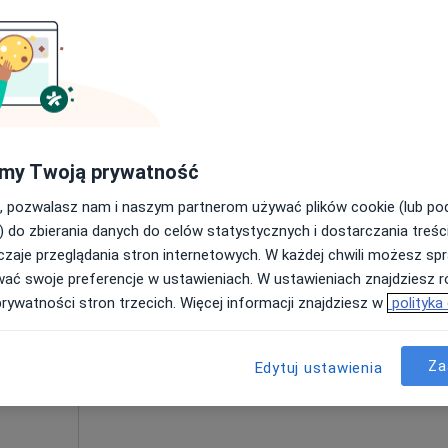
Poproś o wizytę
pa
Diabetolog praktyka lekarska - Bartosz Bednarkiewicz
my Twoją prywatność
od 250 zł
, pozwalasz nam i naszym partnerom używać plików cookie (lub p
) do zbierania danych do celów statystycznych i dostarczania treśc
zaje przeglądania stron internetowych. W każdej chwili możesz spr
Dziś
Jutro
Ndz,
Pon,
wać swoje preferencje w ustawieniach. W ustawieniach znajdziesz ró
7 Sie
8 Sie
9 Sie
10 Sie
prywatności stron trzecich. Więcej informacji znajdziesz w
polityka
Umawianie online nie jest dostępne
Za
Edytuj ustawienia
Poproś o wizytę