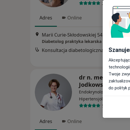
233 opinie
Adres
Online
Marii Curie-Skłodowskiej 54, Lubin
•
Ma
Szanuje
Konsultacja diabetologiczna
Akceptując
technologii
Twoje zwyc
dr n. med. Anna
zaktualizo
Jodkowska
do polityk 
Endokrynolog, Internista,
·
Więcej
Hipertensjolog
50 opinii
Adres
Online