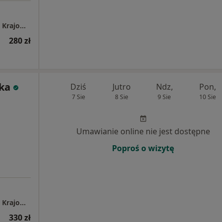
Przychodnia Penta Hospitals Lubin ul. Armii Krajowej 35
280 zł
ska
Dziś
Jutro
Ndz,
Pon,
7 Sie
8 Sie
9 Sie
10 Sie
Umawianie online nie jest dostępne
Poproś o wizytę
Przychodnia Penta Hospitals Lubin ul. Armii Krajowej 35
330 zł