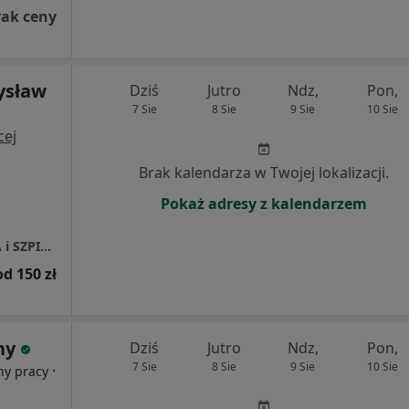
rak ceny
ysław
Dziś
Jutro
Ndz,
Pon,
7 Sie
8 Sie
9 Sie
10 Sie
cej
Brak kalendarza w Twojej lokalizacji.
Pokaż adresy z kalendarzem
SPECJALISTYCZNA PRZYCHODNIA LEKARSKA i SZPITAL CDT MEDICUS
od 150 zł
ny
Dziś
Jutro
Ndz,
Pon,
7 Sie
8 Sie
9 Sie
10 Sie
·
ny pracy