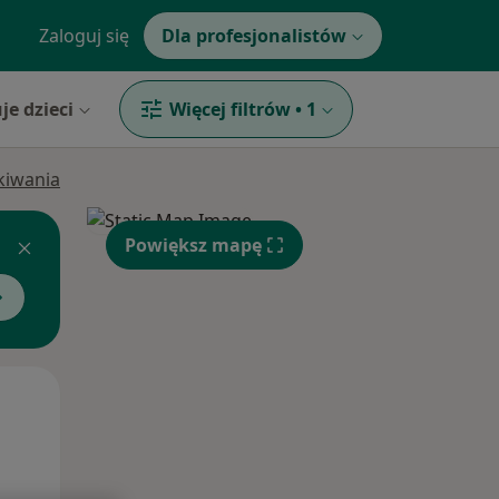
Zaloguj się
Dla profesjonalistów
je dzieci
Więcej filtrów
•
1
ukiwania
Powiększ mapę
Wt,
Śr,
Czw,
11 Sie
12 Sie
13 Sie