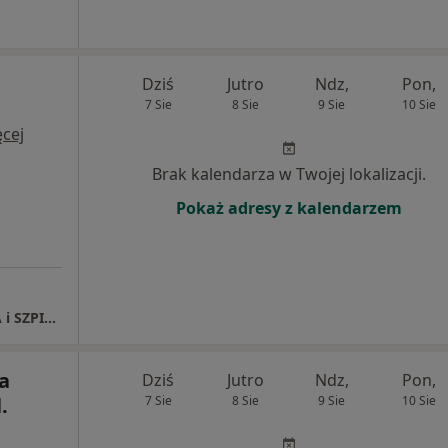
Dziś
Jutro
Ndz,
Pon,
7 Sie
8 Sie
9 Sie
10 Sie
cej
Brak kalendarza w Twojej lokalizacji.
Pokaż adresy z kalendarzem
SPECJALISTYCZNA PRZYCHODNIA LEKARSKA i SZPITAL CDT MEDICUS
a
Dziś
Jutro
Ndz,
Pon,
.
7 Sie
8 Sie
9 Sie
10 Sie