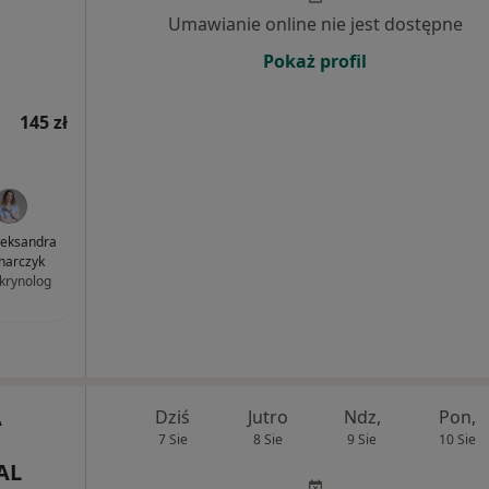
Umawianie online nie jest dostępne
Pokaż profil
145 zł
Aleksandra
narczyk
krynolog
A
Dziś
Jutro
Ndz,
Pon,
7 Sie
8 Sie
9 Sie
10 Sie
AL