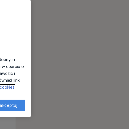
odobnych
i w oparciu o
awdzić i
Wt,
Śr,
Czw,
wnież linki
11 Sie
12 Sie
13 Sie
 cookies
akceptuj