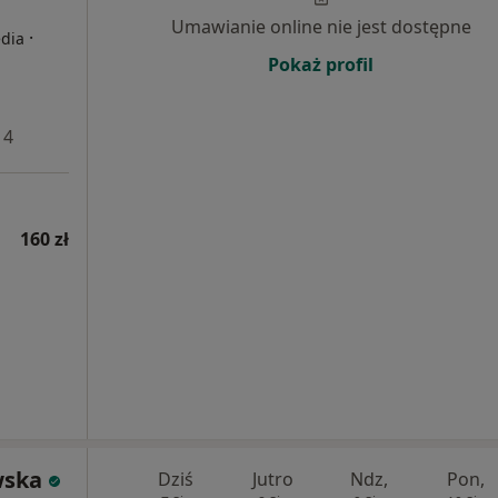
Umawianie online nie jest dostępne
·
edia
Pokaż profil
 4
160 zł
wska
Dziś
Jutro
Ndz,
Pon,