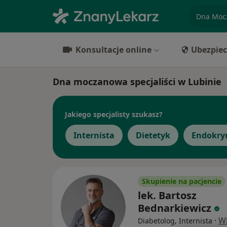
specjaliz
Konsultacje online
Ubezpiec
Dna moczanowa specjaliści w Lubinie
Jakiego specjalisty szukasz?
Internista
Dietetyk
Endokry
Skupienie na pacjencie
lek. Bartosz
Bednarkiewicz
·
Wi
Diabetolog, Internista