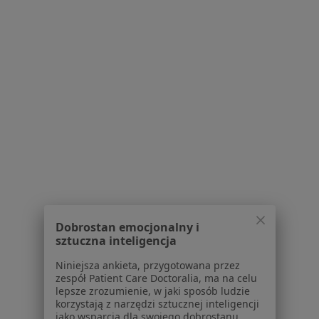
Konsultacja neurologiczna
Brak dostępnych specjalistów z wolnymi terminami w tym centrum medycznym.
Pokaż profil
Powiązane wyszukiwania
W pobliżu Tarnowskich Gór
Rwa kulszowa w Katowicach
Rwa kulszowa w Gliwicach
Dobrostan emocjonalny i
Rwa kulszowa w Częstochowie
sztuczna inteligencja
Rwa kulszowa w Tychach
Niniejsza ankieta, przygotowana przez
zespół Patient Care Doctoralia, ma na celu
Rwa kulszowa w Sosnowcu
lepsze zrozumienie, w jaki sposób ludzie
korzystają z narzędzi sztucznej inteligencji
Więcej (14)
jako wsparcia dla swojego dobrostanu