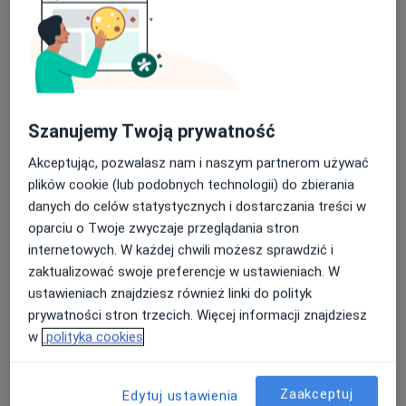
Szanujemy Twoją prywatność
Akceptując, pozwalasz nam i naszym partnerom używać
plików cookie (lub podobnych technologii) do zbierania
Bezpieczne płatności
danych do celów statystycznych i dostarczania treści w
Caalm Clinic
oparciu o Twoje zwyczaje przeglądania stron
·
Więcej
Chirurgia, Chirurgia dziecięca, Fizjoterapia
internetowych. W każdej chwili możesz sprawdzić i
240 opinii
zaktualizować swoje preferencje w ustawieniach. W
Piastowska 4, Tarnowskie Góry
•
Mapa
ustawieniach znajdziesz również linki do polityk
prywatności stron trzecich. Więcej informacji znajdziesz
Konsultacja fizjoterapeutyczna
od 160 zł
w
polityka cookies
Pokaż więcej usług
Zaakceptuj
Edytuj ustawienia