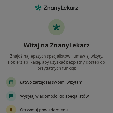
Me
Rwa Kulszowa • Tarnowskie Góry, śląskie
Filtry
• 1
Ubezpieczenie
Map
Rwa kulszowa specjaliści w Tarnowskich
Witaj na ZnanyLekarz
Górach
Jak działają wyniki wyszukiwania
Znajdź najlepszych specjalistów i umawiaj wizyty.
Pobierz aplikację, aby uzyskać bezpłatny dostęp do
przydatnych funkcji:
Jakiego specjalisty szukasz?
Fizjoterapeuta
Dietetyk
Kardiolog
O
Łatwo zarządzaj swoimi wizytami
Wysyłaj wiadomości do specjalistów
Otrzymuj powiadomienia