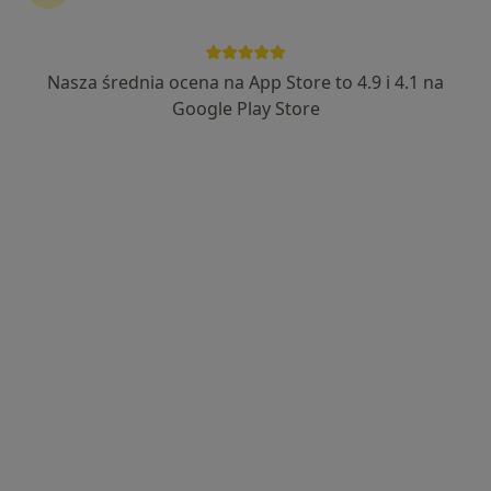
Nasza średnia ocena na App Store to 4.9 i 4.1 na
Google Play Store
Bezpieczne płatności
mgr Mateusz Dudkowski
·
Więcej
Fizjoterapeuta, Fizjoterapeuta dziecięcy
13 opinii
Adres
Online
Piastowska 4, Tarnowskie Góry
•
Mapa
Caalm Clinic
Konsultacja fizjoterapeutyczna
200 zł
Specjalista nie oferuje umawiania online pod tym adresem.
Poproś o wizytę