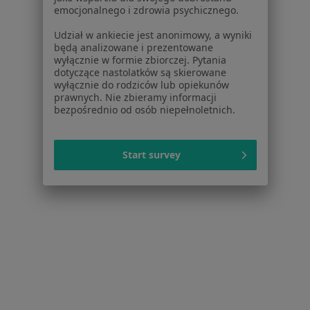
Więcej w kategorii: W pobliżu Tarnowskich Gó
emocjonalnego i zdrowia psychicznego.
Schorzenia w Tarnowskich Górach
Udział w ankiecie jest anonimowy, a wyniki
będą analizowane i prezentowane
Nadciśnienie tętnicze w Tarnowskich Górach
wyłącznie w formie zbiorczej. Pytania
dotyczące nastolatków są skierowane
Niewydolność serca w Tarnowskich Górach
wyłącznie do rodziców lub opiekunów
prawnych. Nie zbieramy informacji
Zawał serca w Tarnowskich Górach
bezpośrednio od osób niepełnoletnich.
Choroba Alzheimera w Tarnowskich Górach
Choroby serca w Tarnowskich Górach
Start survey
Więcej (15)
Więcej w kategorii: Schorzenia w Tarnowskic
Rwa Kulszowa Specjaliści W Tarnowskich Górach