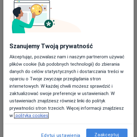
mgr Maja Bodzęta
Szanujemy Twoją prywatność
·
Więcej
Fizjoterapeuta
50 opinii
Akceptując, pozwalasz nam i naszym partnerom używać
plików cookie (lub podobnych technologii) do zbierania
Zwycięstwa 12, Będzin
•
Mapa
danych do celów statystycznych i dostarczania treści w
MajFizjo Maja Bodzęta
oparciu o Twoje zwyczaje przeglądania stron
Konsultacja fizjoterapeutyczna
150 zł
internetowych. W każdej chwili możesz sprawdzić i
Specjalista nie oferuje umawiania online pod tym adresem.
zaktualizować swoje preferencje w ustawieniach. W
ustawieniach znajdziesz również linki do polityk
Poproś o wizytę
prywatności stron trzecich. Więcej informacji znajdziesz
w
polityka cookies
Zaakceptuj
Edytuj ustawienia