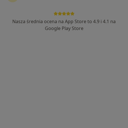
Nasza średnia ocena na App Store to 4.9 i 4.1 na
mgr Witold Kowal
Google Play Store
·
Więcej
Fizjoterapeuta
203 opinie
Adres 1
Adres 2
Majora Bolesława Zagórnego 21, Będzin
•
Mapa
Poradnie Lekarskie Medica
Konsultacja fizjoterapeutyczna
180 zł
Specjalista nie oferuje umawiania online pod tym adresem.
Poproś o wizytę