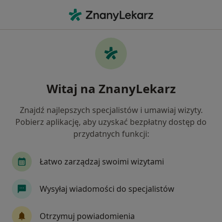
Me
Rwa Kulszowa • Czeladź, śląskie
Filtry
• 1
Mapa
Rwa kulszowa specjaliści w Czeladzi
Witaj na ZnanyLekarz
Jak działają wyniki wyszukiwania
Znajdź najlepszych specjalistów i umawiaj wizyty.
Pobierz aplikację, aby uzyskać bezpłatny dostęp do
Jakiego specjalisty szukasz?
przydatnych funkcji:
Fizjoterapeuta
Ortopeda
Neurolog
I
Łatwo zarządzaj swoimi wizytami
Wysyłaj wiadomości do specjalistów
Otrzymuj powiadomienia