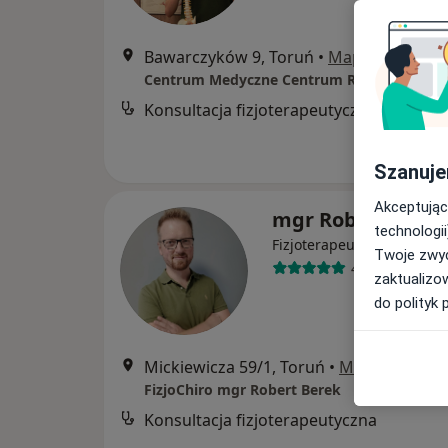
Bawarczyków 9, Toruń
•
Mapa
Centrum Medyczne Centrum Rehabilitacji 
Konsultacja fizjoterapeutyczna
Szanuje
Akceptując
mgr Robert Bere
technologii
·
Więcej
Fizjoterapeuta
Twoje zwyc
459 opinii
zaktualizo
do polityk 
Mickiewicza 59/1, Toruń
•
Mapa
FizjoChiro mgr Robert Berek
Konsultacja fizjoterapeutyczna