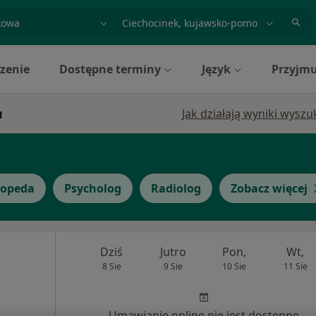
acja, badanie lub nazwisko
miasto lub dzielnica
zenie
Dostępne terminy
Język
Przyjmu
u
Jak działają wyniki wysz
topeda
Psycholog
Radiolog
Zobacz więcej
Dziś
Jutro
Pon,
Wt,
8 Sie
9 Sie
10 Sie
11 Sie
Umawianie online nie jest dostępne