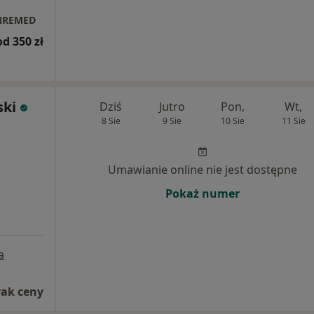
INREMED
od 350 zł
ski
Dziś
Jutro
Pon,
Wt,
8 Sie
9 Sie
10 Sie
11 Sie
Umawianie online nie jest dostępne
Pokaż numer
a
rak ceny