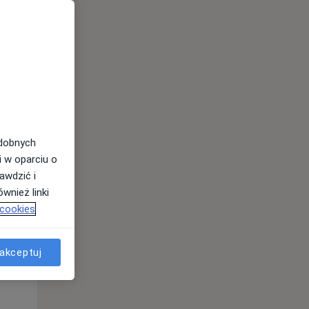
odobnych
Śr,
Czw,
Pt,
i w oparciu o
12 Sie
13 Sie
14 Sie
awdzić i
wnież linki
 cookies
akceptuj