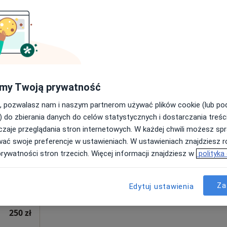
Poproś o wizytę
INREMED
160 zł
my Twoją prywatność
, pozwalasz nam i naszym partnerom używać plików cookie (lub p
k
Dziś
Jutro
Pon,
Wt,
) do zbierania danych do celów statystycznych i dostarczania treśc
8 Sie
9 Sie
10 Sie
11 Sie
zaje przeglądania stron internetowych. W każdej chwili możesz spr
wać swoje preferencje w ustawieniach. W ustawieniach znajdziesz ró
prywatności stron trzecich. Więcej informacji znajdziesz w
polityka
Umawianie online nie jest dostępne
Poproś o wizytę
Za
Edytuj ustawienia
250 zł