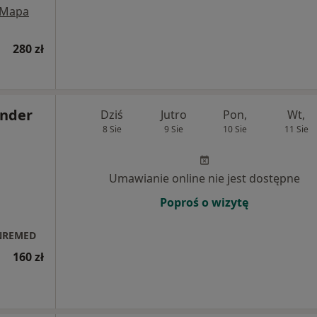
Mapa
280 zł
ander
Dziś
Jutro
Pon,
Wt,
8 Sie
9 Sie
10 Sie
11 Sie
Umawianie online nie jest dostępne
Poproś o wizytę
INREMED
160 zł