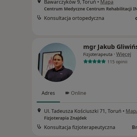
Bawarczyków 9, Toruń
•
Mapa
Centrum Medyczne Centrum Rehabilitacji 
Konsultacja ortopedyczna
mgr Jakub Gliwiń
·
Więcej
Fizjoterapeuta
115 opinii
Adres
Online
Ul. Tadeusza Kościuszki 71, Toruń
•
Map
Fizjoterapia Znajdek
Konsultacja fizjoterapeutyczna
B