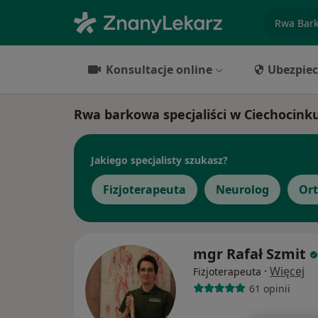
specjaliz
Konsultacje online
Ubezpiec
Rwa barkowa specjaliści w Ciechocink
Jakiego specjalisty szukasz?
Fizjoterapeuta
Neurolog
Or
mgr Rafał Szmit
·
Więcej
Fizjoterapeuta
61 opinii