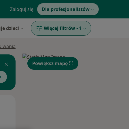
Zaloguj się
Dla profesjonalistów
je dzieci
Więcej filtrów
•
1
ukiwania
Powiększ mapę
Śr,
Czw,
Pt,
12 Sie
13 Sie
14 Sie