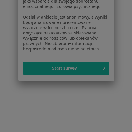
jako wsparcia dla swojego dobrostanu
Usługi i zabiegi
emocjonalnego i zdrowia psychicznego.
Choroby
Udział w ankiecie jest anonimowy, a wyniki
Pomoc
będą analizowane i prezentowane
Aplikacje mobilne
wyłącznie w formie zbiorczej. Pytania
dotyczące nastolatków są skierowane
Blog dla pacjentów
wyłącznie do rodziców lub opiekunów
prawnych. Nie zbieramy informacji
Dla profesjonalistów
bezpośrednio od osób niepełnoletnich.
Cennik
Dla lekarzy
Start survey
Dla placówek medycznych
Noa Notes
nowość
Baza wiedzy
Centrum Pomocy dla Specjalisty
Kontakt
ZnanyLekarz - Strona główna
ZnanyLekarz Sp. z o.o.
ul. Kolejowa 5/7