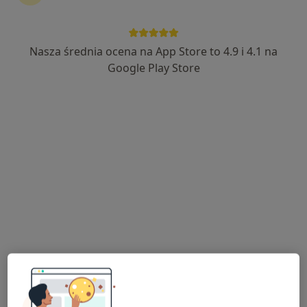
Nasza średnia ocena na App Store to 4.9 i 4.1 na
mgr Aleksandra Zgraja
Google Play Store
·
Więcej
Dietetyk
98 opinii
Adres
Online
ul. Wojska Polskiego 9
•
Mapa
Centrum Zdrowia w Czernicy
Konsultacja dietetyczna
179 zł
Specjalista nie oferuje umawiania online pod tym adresem.
Poproś o wizytę