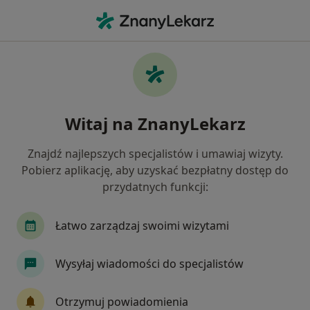
Me
Nadciśnienie Tętnicze • Ciechocinek, kujawsko-pomorskie
Filtry
• 1
Mapa
Nadciśnienie tętnicze specjaliści w
Witaj na ZnanyLekarz
Ciechocinku
Jak działają wyniki wyszukiwania
Znajdź najlepszych specjalistów i umawiaj wizyty.
Pobierz aplikację, aby uzyskać bezpłatny dostęp do
przydatnych funkcji:
Jakiego specjalisty szukasz?
Internista
Lekarz rodzinny
Ortopeda
Łatwo zarządzaj swoimi wizytami
Wysyłaj wiadomości do specjalistów
Otrzymuj powiadomienia