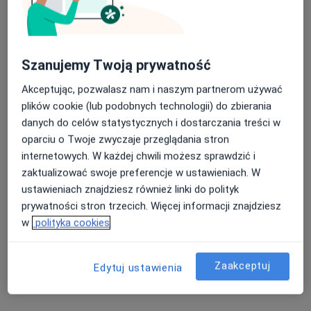
Szanujemy Twoją prywatność
Akceptując, pozwalasz nam i naszym partnerom używać
plików cookie (lub podobnych technologii) do zbierania
dr n. med. Ewa Winczyk
danych do celów statystycznych i dostarczania treści w
·
Więcej
Lekarz rodzinny, Geriatra
oparciu o Twoje zwyczaje przeglądania stron
99 opinii
internetowych. W każdej chwili możesz sprawdzić i
Adres 1
Adres 2
Online
zaktualizować swoje preferencje w ustawieniach. W
ustawieniach znajdziesz również linki do polityk
prywatności stron trzecich. Więcej informacji znajdziesz
LEKARZ RODZINNY, GERIATRA Lipowa 2, Ciechocinek
•
Mapa
w
polityka cookies
NZOZ Praktyka Lekarska Ewa Winczyk
Konsultacja geriatryczna
od 300 zł
Zaakceptuj
Edytuj ustawienia
Specjalista nie oferuje umawiania online pod tym adresem.
Poproś o wizytę