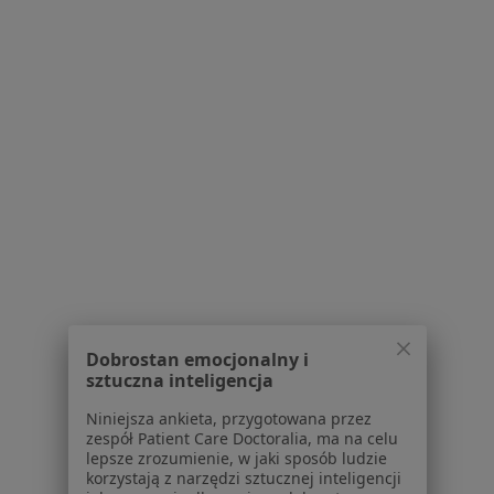
Regulamin
Polityka prywatności pacjentów
Polityka prywatności profesjonalistów
Polityka prywatności dla profesjonalistów, których
dane pozyskaliśmy samodzielnie
Polityka cookies
Jak działają wyniki wyszukiwania
Dostępność
O nas
Praca
Rekrutujemy!
Partnerzy
Centrum prasowe
Kontakt
Dobrostan emocjonalny i
sztuczna inteligencja
Dla pacjentów
Niniejsza ankieta, przygotowana przez
Lekarze
zespół Patient Care Doctoralia, ma na celu
lepsze zrozumienie, w jaki sposób ludzie
Placówki medyczne
korzystają z narzędzi sztucznej inteligencji
Pytania i odpowiedzi