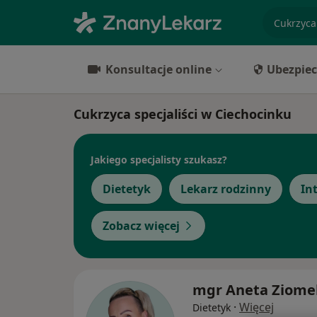
specjaliz
Konsultacje online
Ubezpiec
Cukrzyca specjaliści w Ciechocinku
Jakiego specjalisty szukasz?
Dietetyk
Lekarz rodzinny
In
Zobacz więcej
mgr Aneta Ziome
·
Więcej
Dietetyk