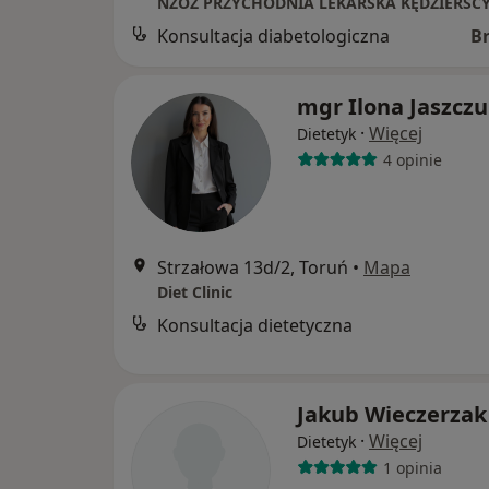
NZOZ PRZYCHODNIA LEKARSKA KĘDZIERSCY 
Konsultacja diabetologiczna
B
mgr Ilona Jaszcz
·
Więcej
Dietetyk
4 opinie
Strzałowa 13d/2, Toruń
•
Mapa
Diet Clinic
Konsultacja dietetyczna
Jakub Wieczerzak
·
Więcej
Dietetyk
1 opinia