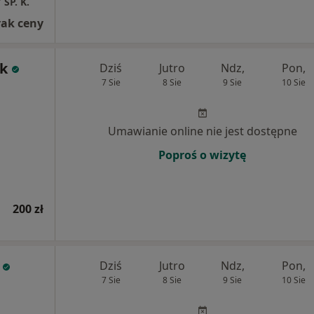
SP. K.
rak ceny
uk
Dziś
Jutro
Ndz,
Pon,
7 Sie
8 Sie
9 Sie
10 Sie
Umawianie online nie jest dostępne
Poproś o wizytę
200 zł
Dziś
Jutro
Ndz,
Pon,
7 Sie
8 Sie
9 Sie
10 Sie