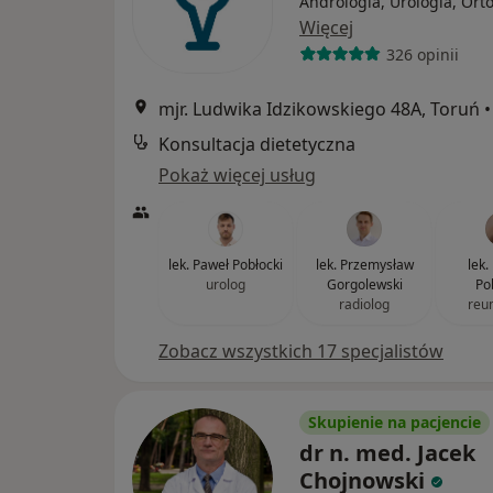
Andrologia, Urologia, Ort
Więcej
326 opinii
mjr. Ludwika Idzikowskiego 48A, Toruń
•
Konsultacja dietetyczna
Pokaż więcej usług
lek. Paweł Pobłocki
lek. Przemysław
lek
urolog
Gorgolewski
Po
radiolog
reu
Zobacz wszystkich 17 specjalistów
Skupienie na pacjencie
dr n. med. Jacek
Chojnowski