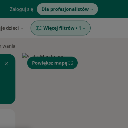
Zaloguj się
Dla profesjonalistów
je dzieci
Więcej filtrów
•
1
ukiwania
Powiększ mapę
Wt,
Śr,
Czw,
11 Sie
12 Sie
13 Sie