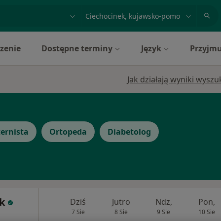
acja, badanie lub nazwisko
miasto lub dzielnica
zenie
Dostępne terminy
Język
Przyjmu
Jak działają wyniki wysz
ternista
Ortopeda
Diabetolog
k
Dziś
Jutro
Ndz,
Pon,
7 Sie
8 Sie
9 Sie
10 Sie