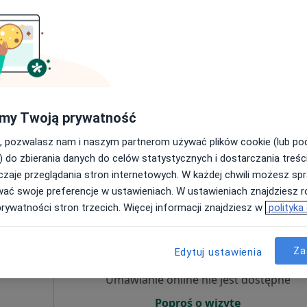
Umawianie online nie jest dostępne
Poproś o wizytę
my Twoją prywatność
Mapa
, pozwalasz nam i naszym partnerom używać plików cookie (lub p
200 zł
) do zbierania danych do celów statystycznych i dostarczania treśc
zaje przeglądania stron internetowych. W każdej chwili możesz spr
wać swoje preferencje w ustawieniach. W ustawieniach znajdziesz ró
prywatności stron trzecich. Więcej informacji znajdziesz w
polityka
inczyk
Dziś
Jutro
Ndz,
Pon,
7 Sie
8 Sie
9 Sie
10 Sie
Za
·
Więcej
Edytuj ustawienia
Umawianie online nie jest dostępne
Poproś o wizytę