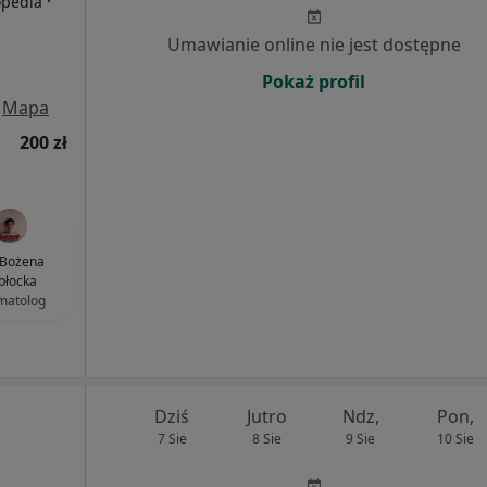
·
opedia
Umawianie online nie jest dostępne
Pokaż profil
Mapa
200 zł
. Bożena
błocka
matolog
Dziś
Jutro
Ndz,
Pon,
7 Sie
8 Sie
9 Sie
10 Sie