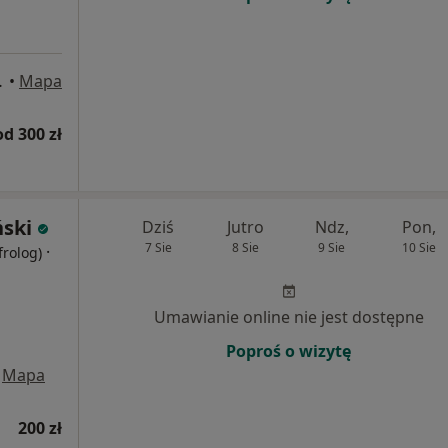
Ciechocinek
•
Mapa
od 300 zł
ński
Dziś
Jutro
Ndz,
Pon,
7 Sie
8 Sie
9 Sie
10 Sie
·
frolog)
Umawianie online nie jest dostępne
Poproś o wizytę
Mapa
200 zł