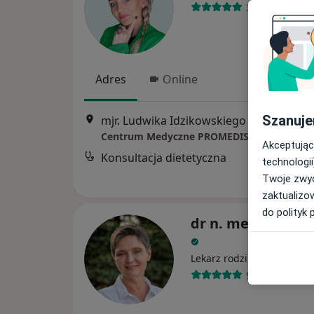
30 opinii
Adres
Online
Szanuje
mjr. Ludwika Idzikowskiego 48A, Toruń
•
Centrum Medyczne PROMEDIS
Akceptując
Konsultacja dietetyczna
technologii
Twoje zwyc
zaktualizo
do polityk 
dr n. med. Ewa W
Lekarz rodzinny, Geriatra
99 opinii