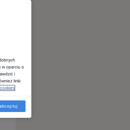
odobnych
i w oparciu o
awdzić i
wnież linki
 cookies
Wt,
Śr,
Czw,
11 Sie
12 Sie
13 Sie
akceptuj