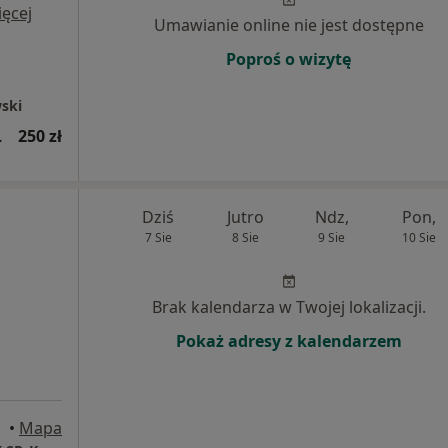
ęcej
Umawianie online nie jest dostępne
Poproś o wizytę
ski
sza wizyta)
250 zł
Dziś
Jutro
Ndz,
Pon,
7 Sie
8 Sie
9 Sie
10 Sie
Brak kalendarza w Twojej lokalizacji.
Pokaż adresy z kalendarzem
•
Mapa