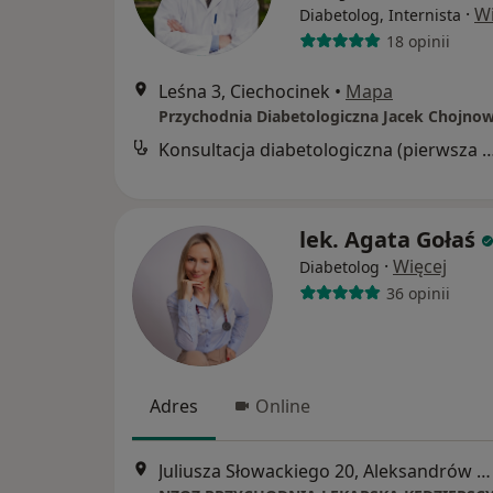
·
Wi
Diabetolog, Internista
18 opinii
Leśna 3, Ciechocinek
•
Mapa
Przychodnia Diabetologiczna Jacek Chojnow
Konsultacja diabetologiczna (pierw
lek. Agata Gołaś
·
Więcej
Diabetolog
36 opinii
Adres
Online
Juliusza Słowackiego 20, Aleksandrów Kujawski