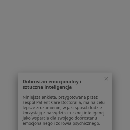
Polityka cookies
Jak działają wyniki wyszukiwania
Dostępność
O nas
Praca
Rekrutujemy!
Partnerzy
Centrum prasowe
Kontakt
Dla pacjentów
Lekarze
Dobrostan emocjonalny i
Placówki medyczne
sztuczna inteligencja
Pytania i odpowiedzi
Niniejsza ankieta, przygotowana przez
Usługi i zabiegi
zespół Patient Care Doctoralia, ma na celu
Choroby
lepsze zrozumienie, w jaki sposób ludzie
Pomoc
korzystają z narzędzi sztucznej inteligencji
jako wsparcia dla swojego dobrostanu
Aplikacje mobilne
emocjonalnego i zdrowia psychicznego.
Blog dla pacjentów