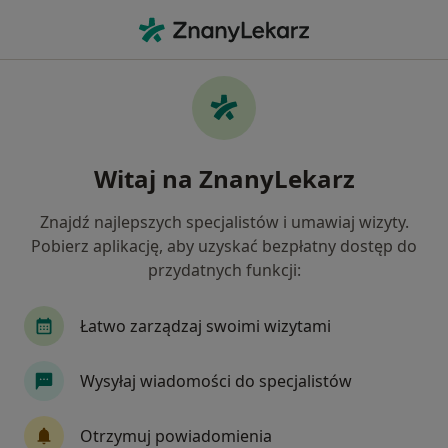
Me
Refluks Żołądkowo-Przełykowy • Szubin, kujawsko-pomorskie
Filtry
• 1
Mapa
Refluks żołądkowo-przełykowy specjaliści w
Witaj na ZnanyLekarz
Szubinie
Jak działają wyniki wyszukiwania
Znajdź najlepszych specjalistów i umawiaj wizyty.
Pobierz aplikację, aby uzyskać bezpłatny dostęp do
przydatnych funkcji:
Jakiego specjalisty szukasz?
Dietetyk
Łatwo zarządzaj swoimi wizytami
Wysyłaj wiadomości do specjalistów
Otrzymuj powiadomienia