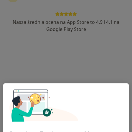
Nasza średnia ocena na App Store to 4.9 i 4.1 na
mgr Alicja Gorzel
Google Play Store
·
Więcej
Dietetyk
62 opinie
Adres
Online
Harcerska 2, Szubin
•
Mapa
Centrum Medyczne Primomedica
Konsultacja dietetyczna
200 zł
Specjalista nie oferuje umawiania online pod tym adresem.
Poproś o wizytę