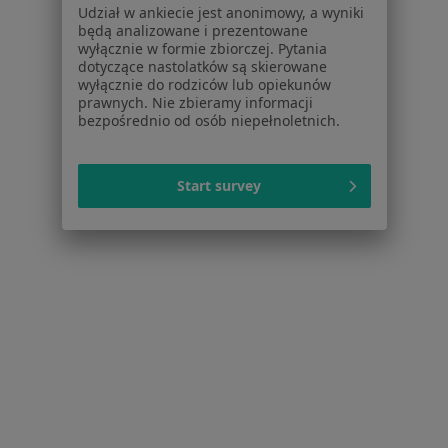
Udział w ankiecie jest anonimowy, a wyniki
Dla profesjonalistów
będą analizowane i prezentowane
wyłącznie w formie zbiorczej. Pytania
Cennik
dotyczące nastolatków są skierowane
Dla lekarzy
wyłącznie do rodziców lub opiekunów
prawnych. Nie zbieramy informacji
Dla placówek medycznych
bezpośrednio od osób niepełnoletnich.
Noa Notes
nowość
Baza wiedzy
Centrum Pomocy dla Specjalisty
Start survey
Kontakt
ZnanyLekarz - Strona główna
ZnanyLekarz Sp. z o.o.
ul. Kolejowa 5/7
01-217 Warszawa, Polska
NIP: ⁠7010224868
KRS: ⁠0000347997
REGON: ⁠142276657