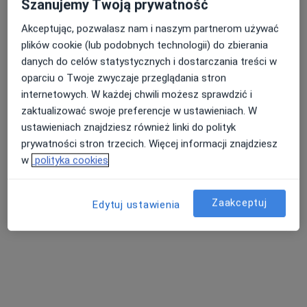
Szanujemy Twoją prywatność
Akceptując, pozwalasz nam i naszym partnerom używać
plików cookie (lub podobnych technologii) do zbierania
danych do celów statystycznych i dostarczania treści w
oparciu o Twoje zwyczaje przeglądania stron
internetowych. W każdej chwili możesz sprawdzić i
mgr inż. Patrycja Mazur
zaktualizować swoje preferencje w ustawieniach. W
·
Więcej
Dietetyk
ustawieniach znajdziesz również linki do polityk
22 opinie
prywatności stron trzecich. Więcej informacji znajdziesz
w
polityka cookies
Adres 1
Adres 2
Zaakceptuj
Edytuj ustawienia
Winnica 3a, Szubin
•
Mapa
Niepubliczny Zakład Opieki Zdrowotnej ,,Lekarz Domowy" M. Szymczak, K. Janicki Sp. J.
Konsultacja dietetyczna
Brak ceny
Specjalista nie oferuje umawiania online pod tym adresem.
Poproś o wizytę