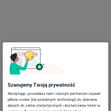
lek. Paulina Szymańska
·
Więcej
Psychiatra
93 opinie
Adres 1
Adres 2
Szanujemy Twoją prywatność
Świętego Józefa 53, Toruń
•
Mapa
Akceptując, pozwalasz nam i naszym partnerom używać
Wojewódzki Szpital Zespolony w Toruniu, II Klinika Psychiatrii
plików cookie (lub podobnych technologii) do zbierania
Konsultacja psychiatryczna
Brak ceny
danych do celów statystycznych i dostarczania treści w