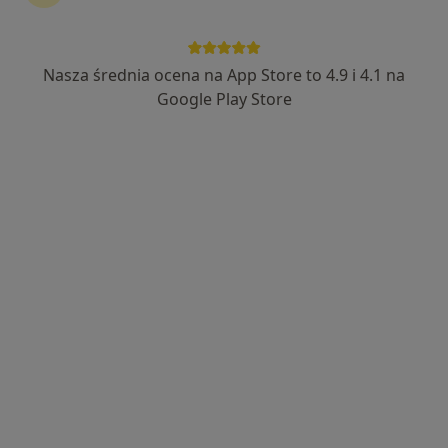
Nasza średnia ocena na App Store to 4.9 i 4.1 na
lek. Piotr Melnyczok
Google Play Store
·
Więcej
Psychiatra
76 opinii
Adres 1
Adres 2
Adres 3
Online
Adama Mickiewicza 104/28, Toruń
•
Mapa
PsychoMedic.pl Klinika Psychologiczno-Psychiatryczna Toruń (ul. Mickiewicza 104/28)
Konsultacja psychiatryczna (kolejna wizyta)
450 zł
Specjalista nie oferuje umawiania online pod tym adresem.
Poproś o wizytę