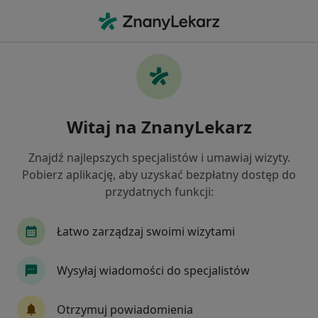
Me
Psychoza • Toruń, kujawsko-pomorskie
Filtry
• 1
Ubezpieczenie
Map
Psychoza specjaliści w Toruniu
Witaj na ZnanyLekarz
Jak działają wyniki wyszukiwania
Znajdź najlepszych specjalistów i umawiaj wizyty.
Pobierz aplikację, aby uzyskać bezpłatny dostęp do
Jakiego specjalisty szukasz?
przydatnych funkcji:
Psychiatra
Psycholog
Psychoterapeuta
Łatwo zarządzaj swoimi wizytami
Wysyłaj wiadomości do specjalistów
Otrzymuj powiadomienia