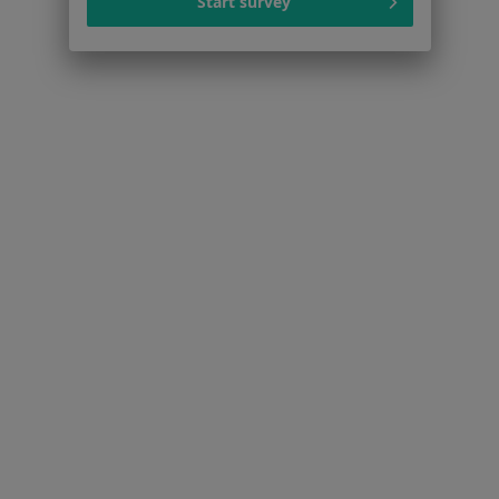
Start survey
Schorzenia w Toruniu
Depresja w Toruniu
Kryzys emocjonalny w Toruniu
Zaburzenia nastroju w Toruniu
Zaburzenia emocjonalne w Toruniu
Zaburzenia lękowe w Toruniu
Więcej (15)
Więcej w kategorii: Schorzenia w Toruniu
Psychoza Specjaliści W Toruniu