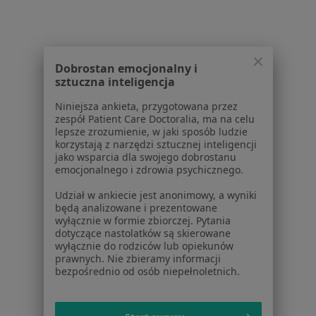
Pokaż profil
Dobrostan emocjonalny i
1
2
sztuczna inteligencja
Niniejsza ankieta, przygotowana przez
Powiązane wyszukiwania
zespół Patient Care Doctoralia, ma na celu
lepsze zrozumienie, w jaki sposób ludzie
W pobliżu Torunia
korzystają z narzędzi sztucznej inteligencji
jako wsparcia dla swojego dobrostanu
Psychoza w Bydgoszczy
emocjonalnego i zdrowia psychicznego.
Psychoza w Inowrocławiu
Udział w ankiecie jest anonimowy, a wyniki
będą analizowane i prezentowane
Psychoza w Świeciu
wyłącznie w formie zbiorczej. Pytania
dotyczące nastolatków są skierowane
Psychoza w Osielsku
wyłącznie do rodziców lub opiekunów
prawnych. Nie zbieramy informacji
Psychoza w Chełmnie
bezpośrednio od osób niepełnoletnich.
Więcej (1)
Więcej w kategorii: W pobliżu Torunia