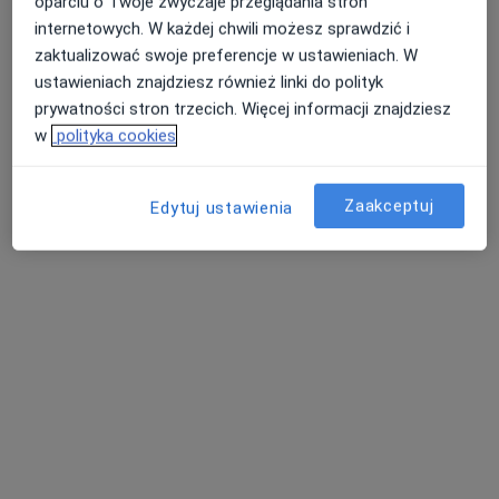
oparciu o Twoje zwyczaje przeglądania stron
Specjalista nie oferuje umawiania online pod tym adresem.
internetowych. W każdej chwili możesz sprawdzić i
Poproś o wizytę
zaktualizować swoje preferencje w ustawieniach. W
ustawieniach znajdziesz również linki do polityk
prywatności stron trzecich. Więcej informacji znajdziesz
w
polityka cookies
Zaakceptuj
Edytuj ustawienia
lek. Grzegorz Kosowski
·
Więcej
Psychiatra
167 opinii
ulica Bydgoska 32, Toruń
•
Mapa
Centrum Zakątek
Diagnostyczna wizyta psychiatryczna dorosłego pacjenta
380 zł
Specjalista nie oferuje umawiania online pod tym adresem.