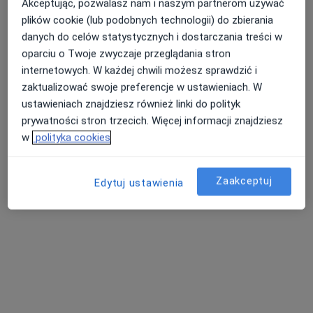
Akceptując, pozwalasz nam i naszym partnerom używać
plików cookie (lub podobnych technologii) do zbierania
danych do celów statystycznych i dostarczania treści w
oparciu o Twoje zwyczaje przeglądania stron
VITALIFE
internetowych. W każdej chwili możesz sprawdzić i
·
Więcej
Diagnostyka, Ortopedia, Kardiologia
zaktualizować swoje preferencje w ustawieniach. W
4616 opinii
ustawieniach znajdziesz również linki do polityk
prywatności stron trzecich. Więcej informacji znajdziesz
Gostyńska 51, Śrem
•
Mapa
w
polityka cookies
Konsultacja stomatologiczna
150 zł
Pokaż więcej usług
Zaakceptuj
Edytuj ustawienia
lek. Maciej
lek. Piotr Sujkowski
lek. Rafał Olejniczak
Szymankiewicz
chirurg dziecięcy
urolog
lekarz wykonujący
zabiegi medycyny
estetycznej
Zobacz wszystkich 5 specjalistów