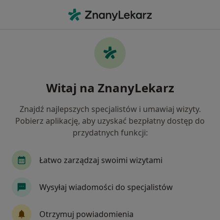
Me
Trądzik • Śrem, wielkopolskie
Filtry
• 1
Ubezpieczenie
Map
Trądzik specjaliści w Śremie
Witaj na ZnanyLekarz
Jak działają wyniki wyszukiwania
Znajdź najlepszych specjalistów i umawiaj wizyty.
Pobierz aplikację, aby uzyskać bezpłatny dostęp do
Jakiego specjalisty szukasz?
przydatnych funkcji:
Lekarz wykonujący zabiegi medycyny estetycznej
Łatwo zarządzaj swoimi wizytami
Wysyłaj wiadomości do specjalistów
Otrzymuj powiadomienia