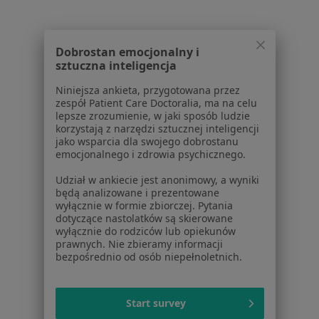
Lekarze
Placówki medyczne
Pytania i odpowiedzi
Dobrostan emocjonalny i
Usługi i zabiegi
sztuczna inteligencja
Choroby
Niniejsza ankieta, przygotowana przez
Pomoc
zespół Patient Care Doctoralia, ma na celu
Aplikacje mobilne
lepsze zrozumienie, w jaki sposób ludzie
korzystają z narzędzi sztucznej inteligencji
Blog dla pacjentów
jako wsparcia dla swojego dobrostanu
emocjonalnego i zdrowia psychicznego.
Dla profesjonalistów
Udział w ankiecie jest anonimowy, a wyniki
Cennik
będą analizowane i prezentowane
Dla lekarzy
wyłącznie w formie zbiorczej. Pytania
dotyczące nastolatków są skierowane
Dla placówek medycznych
wyłącznie do rodziców lub opiekunów
Noa Notes
nowość
prawnych. Nie zbieramy informacji
Baza wiedzy
bezpośrednio od osób niepełnoletnich.
Centrum Pomocy dla Specjalisty
Kontakt
Start survey
ZnanyLekarz - Strona główna