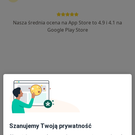
Nasza średnia ocena na App Store to 4.9 i 4.1 na
lek. Piotr Sujkowski
Google Play Store
Chirurg dziecięcy, Lekarz wykonujący zabiegi medycyny
·
Więcej
estetycznej
239 opinii
Gostyńska 51, Śrem
•
Mapa
VITALIFE
Konsultacja chirurga dziecięcego
250 zł
Specjalista nie oferuje umawiania online pod tym adresem.
Poproś o wizytę
Szanujemy Twoją prywatność