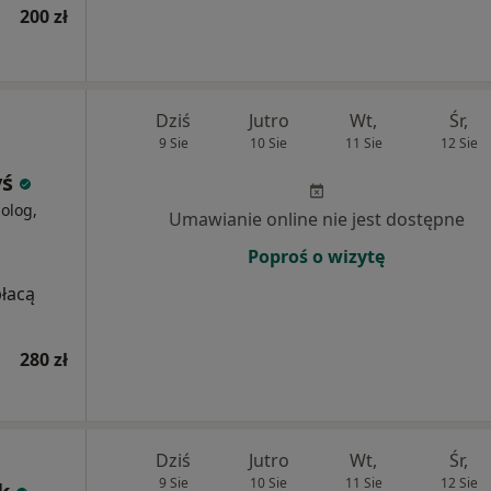
200 zł
Dziś
Jutro
Wt,
Śr,
9 Sie
10 Sie
11 Sie
12 Sie
yś
holog,
Umawianie online nie jest dostępne
Poproś o wizytę
płacą
280 zł
Dziś
Jutro
Wt,
Śr,
9 Sie
10 Sie
11 Sie
12 Sie