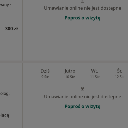
·
owany
Umawianie online nie jest dostępne
Poproś o wizytę
300 zł
Dziś
Jutro
Wt,
Śr,
9 Sie
10 Sie
11 Sie
12 Sie
holog,
Umawianie online nie jest dostępne
Poproś o wizytę
płacą