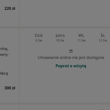
220 zł
Dziś
Jutro
Wt,
Śr,
9 Sie
10 Sie
11 Sie
12 Sie
holog,
·
owany
Umawianie online nie jest dostępne
Poproś o wizytę
płacą
300 zł