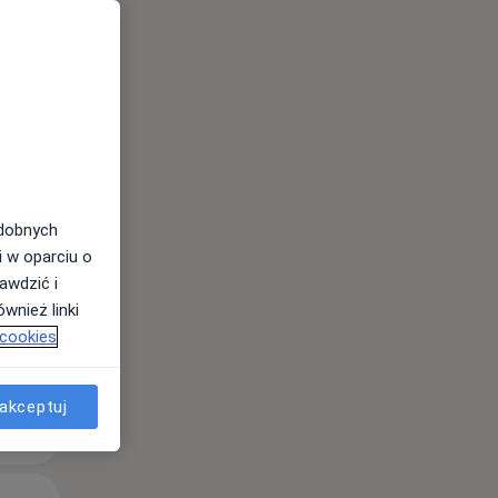
Czw,
Pt,
Sob,
13 Sie
14 Sie
15 Sie
odobnych
i w oparciu o
awdzić i
wnież linki
 cookies
akceptuj