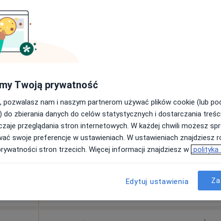
250 zł
k
Dziś
Jutro
Wt,
Śr,
9 Sie
10 Sie
11 Sie
12 Sie
holog,
my Twoją prywatność
, pozwalasz nam i naszym partnerom używać plików cookie (lub p
Umawianie online nie jest dostępne
) do zbierania danych do celów statystycznych i dostarczania treśc
Poproś o wizytę
zaje przeglądania stron internetowych. W każdej chwili możesz spr
wać swoje preferencje w ustawieniach. W ustawieniach znajdziesz ró
prywatności stron trzecich. Więcej informacji znajdziesz w
polityka
Za
Edytuj ustawienia
180 zł