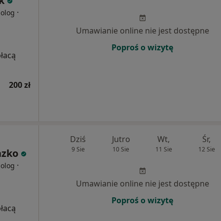
k
·
holog
Umawianie online nie jest dostępne
Poproś o wizytę
płacą
200 zł
Dziś
Jutro
Wt,
Śr,
9 Sie
10 Sie
11 Sie
12 Sie
azko
·
holog
Umawianie online nie jest dostępne
Poproś o wizytę
płacą