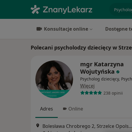
specjaliz
Konsultacje online
Dostępne t
Polecani psycholodzy dziecięcy w Strz
mgr Katarzyna
Wojutyńska
Psycholog dziecięcy, Psyc
Więcej
238 opinii
Adres
Online
Bolesława Chrobrego 2, Strzelce O