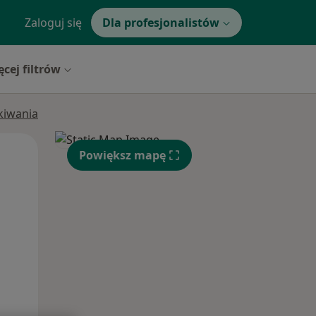
Zaloguj się
Dla profesjonalistów
ęcej filtrów
ukiwania
Czw,
Pt,
Sob,
Powiększ mapę
13 Sie
14 Sie
15 Sie