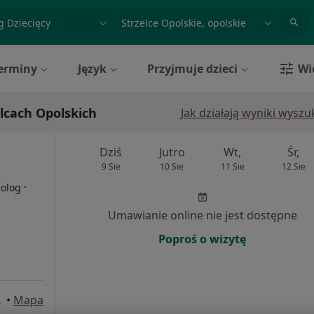
acja, badanie lub nazwisko
miasto lub dzielnica
erminy
Język
Przyjmuje dzieci
Wi
elcach Opolskich
Jak działają wyniki wysz
Dziś
Jutro
Wt,
Śr,
9 Sie
10 Sie
11 Sie
12 Sie
·
holog
Umawianie online nie jest dostępne
Poproś o wizytę
polskie
•
Mapa