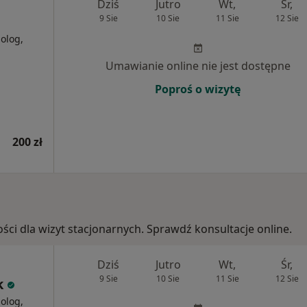
Dziś
Jutro
Wt,
Śr,
9 Sie
10 Sie
11 Sie
12 Sie
holog,
Umawianie online nie jest dostępne
Poproś o wizytę
200 zł
ości dla wizyt stacjonarnych. Sprawdź konsultacje online.
Dziś
Jutro
Wt,
Śr,
9 Sie
10 Sie
11 Sie
12 Sie
k
holog,