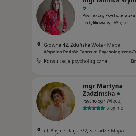
mgr Monika Szym
Psycholog, Psychoterapeu
·
Więcej
certyfikowany
Główna 42, Zduńska Wola
•
Mapa
Konsultacja psychologiczna
B
mgr Martyna
Zadzimska
·
Więcej
Psycholog
3 opinie
ul. Aleja Pokoju 7/7, Sieradz
•
Mapa