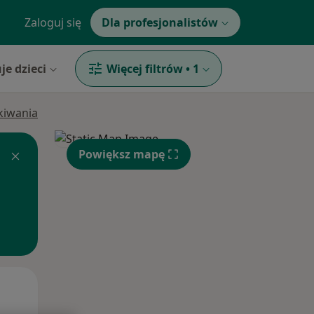
Zaloguj się
Dla profesjonalistów
je dzieci
Więcej filtrów
•
1
ukiwania
Powiększ mapę
Pon,
Wt,
Śr,
10 Sie
11 Sie
12 Sie