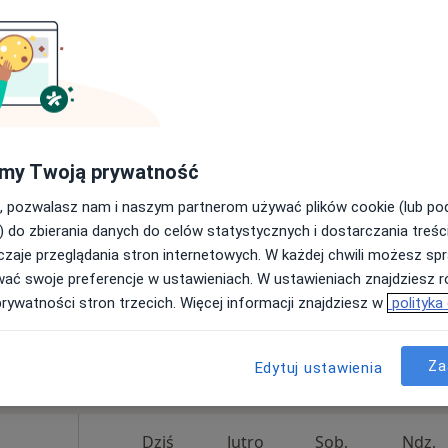
ka
Umawianie online nie jest dostępne
Poproś o wizytę
my Twoją prywatność
 w Łodzi
im
, pozwalasz nam i naszym partnerom używać plików cookie (lub p
) do zbierania danych do celów statystycznych i dostarczania treśc
zaje przeglądania stron internetowych. W każdej chwili możesz spr
wać swoje preferencje w ustawieniach. W ustawieniach znajdziesz ró
prywatności stron trzecich. Więcej informacji znajdziesz w
polityka
Za
Edytuj ustawienia
180 zł
Dziś
Jutro
Sob,
Ndz,