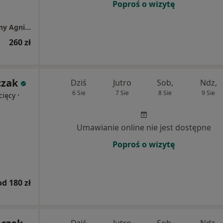
Poproś o wizytę
Gabinet Psychologiczno-Psychoterapeutyczny Agnieszka Manios
260 zł
czak
Dziś
Jutro
Sob,
Ndz,
6 Sie
7 Sie
8 Sie
9 Sie
·
cięcy
Umawianie online nie jest dostępne
Poproś o wizytę
od 180 zł
Dziś
Jutro
Sob,
Ndz,