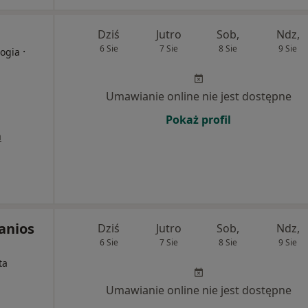
Dziś
Jutro
Sob,
Ndz,
6 Sie
7 Sie
8 Sie
9 Sie
·
logia
Umawianie online nie jest dostępne
Pokaż profil
a
anios
Dziś
Jutro
Sob,
Ndz,
6 Sie
7 Sie
8 Sie
9 Sie
ta
Umawianie online nie jest dostępne