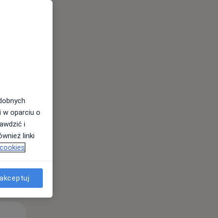
odobnych
i w oparciu o
awdzić i
wnież linki
 cookies
akceptuj
Pon,
Wt,
Śr,