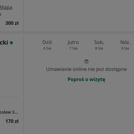
Mapa
a
300 zł
cki
Dziś
Jutro
Sob,
Ndz,
6 Sie
7 Sie
8 Sie
9 Sie
Umawianie online nie jest dostępne
Poproś o wizytę
HARMONIA Gabinet Psychoterapii -mgr Mirosław Stocki
170 zł