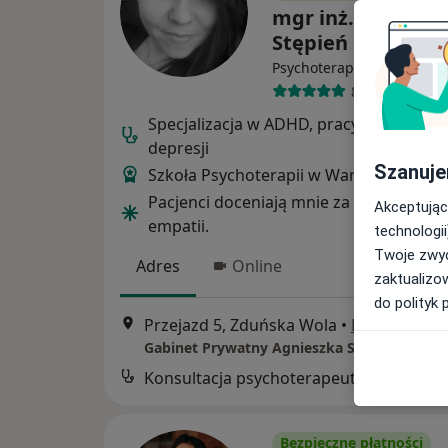
mgr inż. Agniesz
Stępień
·
Więcej
Psychoterapeuta
8 opinii
Specjalizacja w ADHD, pracy z Parą oraz
depresji
Szanuje
Szkoła Psychoterapii w Warszawie oraz
Pacjenci doceniają mnie za wysoki poz
Akceptując
empatii.
technologii
Twoje zwyc
Adres
Online
zaktualizo
do polityk 
Przejazd 5, Zduńska Wola
•
Mapa
Gabinet Prywatny Agnieszka Stępień
Konsultacja psychoterapeutyczna
Bezpieczne płatności