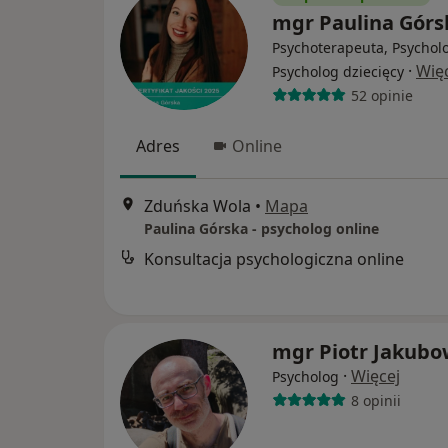
mgr Paulina Górs
Psychoterapeuta, Psychol
·
Wię
Psycholog dziecięcy
52 opinie
Adres
Online
Zduńska Wola
•
Mapa
Paulina Górska - psycholog online
Konsultacja psychologiczna online
mgr Piotr Jakubo
·
Więcej
Psycholog
8 opinii