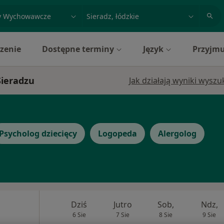
acja, badanie lub nazwisko
miasto lub dzielnica
zenie
Dostępne terminy
Język
Przyjmu
Sieradzu
Jak działają wyniki wysz
Psycholog dziecięcy
Logopeda
Alergolog
Dziś
Jutro
Sob,
Ndz,
6 Sie
7 Sie
8 Sie
9 Sie