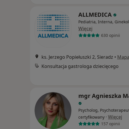
ALLMEDICA
Pediatria, Interna, Gineko
Więcej
630 opinii
ks. Jerzego Popiełuszki 2, Sieradz
•
Map
Konsultacja gastrologa dziecięcego
mgr Agnieszka M
Psycholog, Psychoterapeu
·
Więcej
certyfikowany
157 opinii