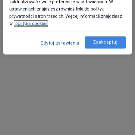
zaktualizować swoje preferencje w ustawieniach. W
Konsultacja ginekologiczna
od 200 zł
ustawieniach znajdziesz również linki do polityk
Specjalista nie oferuje umawiania online pod tym adresem.
prywatności stron trzecich. Więcej informacji znajdziesz
w
polityka cookies
Poproś o wizytę
Zaakceptuj
Edytuj ustawienia
lek. Magdalena Włodarska
·
Więcej
Ginekolog
180 opinii
Adres
Online