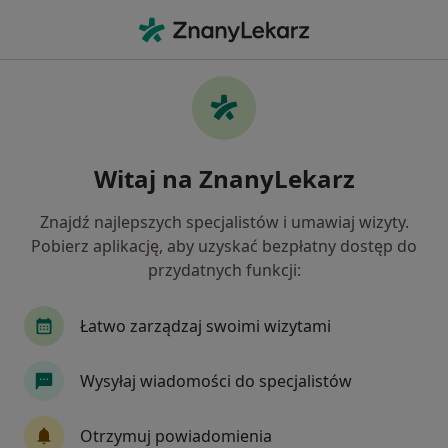
Me
Polipy • Ruda Śląska, śląskie
Filtry
• 1
Ubezpieczenie
Map
Polipy specjaliści w Rudzie Śląskiej
Witaj na ZnanyLekarz
Jak działają wyniki wyszukiwania
Znajdź najlepszych specjalistów i umawiaj wizyty.
Pobierz aplikację, aby uzyskać bezpłatny dostęp do
Jakiego specjalisty szukasz?
przydatnych funkcji:
Ginekolog
Lekarz wykonujący zabiegi medycyn
Łatwo zarządzaj swoimi wizytami
Wysyłaj wiadomości do specjalistów
Otrzymuj powiadomienia