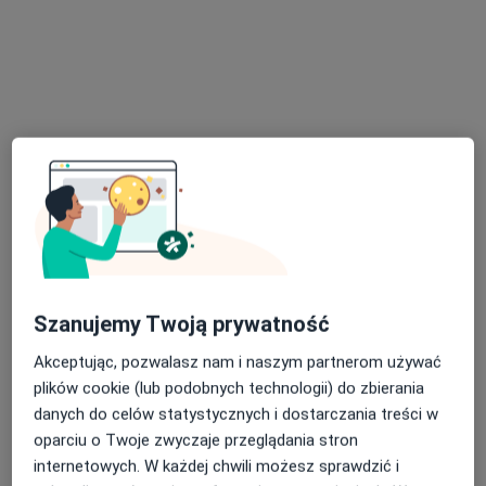
Poproś o wizytę
Bezpieczne płatności
lek. Nikodem Ciaputa
·
Więcej
Ginekolog
Szanujemy Twoją prywatność
78 opinii
Akceptując, pozwalasz nam i naszym partnerom używać
Adres 1
Adres 2
plików cookie (lub podobnych technologii) do zbierania
danych do celów statystycznych i dostarczania treści w
oparciu o Twoje zwyczaje przeglądania stron
Ul. Wolności 299, Zabrze
•
Mapa
internetowych. W każdej chwili możesz sprawdzić i
Śląski Ośrodek Onkologii Sanivitas