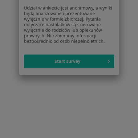
Polipy w Sosnowcu
Udział w ankiecie jest anonimowy, a wyniki
Polipy w Będzinie
będą analizowane i prezentowane
wyłącznie w formie zbiorczej. Pytania
Polipy w Dąbrowie Górniczej
dotyczące nastolatków są skierowane
wyłącznie do rodziców lub opiekunów
Więcej (14)
prawnych. Nie zbieramy informacji
Więcej w kategorii: W pobliżu Rudy Śląskiej
bezpośrednio od osób niepełnoletnich.
Schorzenia w Rudzie Śląskiej
Start survey
Nadciśnienie tętnicze w Rudzie Śląskiej
Infekcje dróg oddechowych w Rudzie Śląskiej
Choroby wewnętrzne w Rudzie Śląskiej
Choroba niedokrwienna serca w Rudzie Śląskiej
Choroby serca w Rudzie Śląskiej
Więcej (15)
Więcej w kategorii: Schorzenia w Rudzie Śląsk