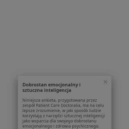
lek. Przemysław
lek. Dominika
dr n. med. Agnieszka
Beśka
Ziółkowska-Banasik
Dulska
ultrasonografista
dermatolog
ginekolog
Zobacz wszystkich 22 specjalistów
Brak dostępnych specjalistów z wolnymi terminami w tym centrum medycznym.
Pokaż profil
1
2
3
Dobrostan emocjonalny i
Powiązane wyszukiwania
sztuczna inteligencja
W pobliżu Rudy Śląskiej
Niniejsza ankieta, przygotowana przez
zespół Patient Care Doctoralia, ma na celu
Polipy w Katowicach
lepsze zrozumienie, w jaki sposób ludzie
korzystają z narzędzi sztucznej inteligencji
Polipy w Gliwicach
jako wsparcia dla swojego dobrostanu
emocjonalnego i zdrowia psychicznego.