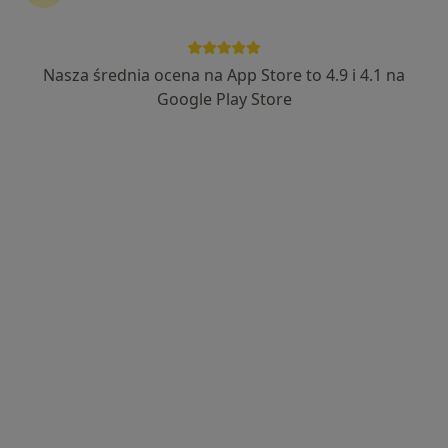
Nasza średnia ocena na App Store to 4.9 i 4.1 na
Bezpieczne płatności
Google Play Store
lek. Łukasz Wolak
·
Więcej
Ginekolog
254 opinie
ulica Srebrna 15, Ruda Śląska
•
Mapa
NZOZ Silvermed
Konsultacja ginekologiczna
260 zł
Specjalista nie oferuje umawiania online pod tym adresem.
Poproś o wizytę