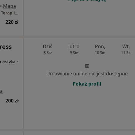
•
Mapa
Hubert Jaroszewski ­- Perspektywa Centrum Terapii i Diagnozy
220 zł
ress
Dziś
Jutro
Pon,
Wt,
8 Sie
9 Sie
10 Sie
11 Sie
·
gnostyka
Umawianie online nie jest dostępne
Pokaż profil
a
200 zł