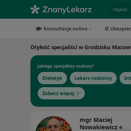
specjaliz
Konsultacje online
Ubezpiec
Otyłość specjaliści w Grodzisku Mazo
Jakiego specjalisty szukasz?
Dietetyk
Lekarz rodzinny
In
Zobacz więcej
mgr Maciej
Nowakiewicz