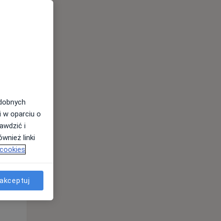
odobnych
i w oparciu o
awdzić i
wnież linki
 cookies
Śr,
Czw,
Pt,
12 Sie
13 Sie
14 Sie
akceptuj