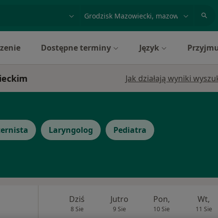
acja, badanie lub nazwisko
miasto lub dzielnica
zenie
Dostępne terminy
Język
Przyjmu
wieckim
Jak działają wyniki wysz
ternista
Laryngolog
Pediatra
Dziś
Jutro
Pon,
Wt,
8 Sie
9 Sie
10 Sie
11 Sie