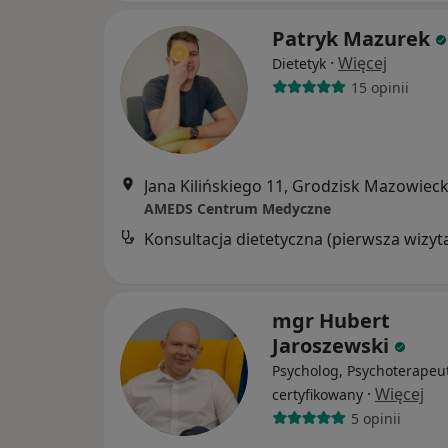
Patryk Mazurek
·
Więcej
Dietetyk
15 opinii
Jana Kilińskiego 11, Grodzisk Mazowieck
AMEDS Centrum Medyczne
Konsultacja dietetyczna (pierwsza wizyt
mgr Hubert
Jaroszewski
Psycholog, Psychoterapeu
·
Więcej
certyfikowany
5 opinii