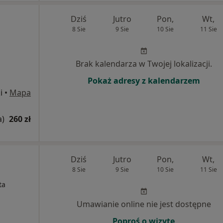
Dziś
Jutro
Pon,
Wt,
8 Sie
9 Sie
10 Sie
11 Sie
Brak kalendarza w Twojej lokalizacji.
Pokaż adresy z kalendarzem
i
•
Mapa
a)
260 zł
Dziś
Jutro
Pon,
Wt,
8 Sie
9 Sie
10 Sie
11 Sie
ta
Umawianie online nie jest dostępne
Poproś o wizytę