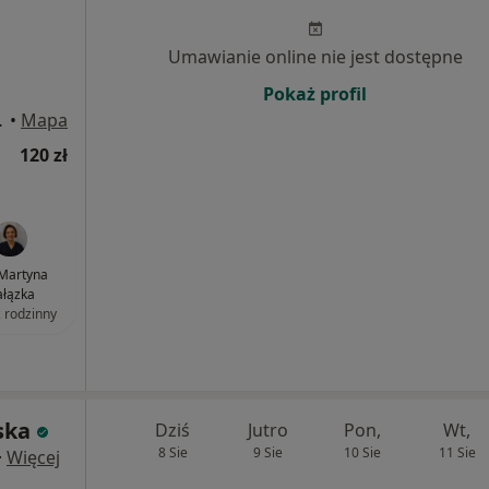
Umawianie online nie jest dostępne
Pokaż profil
k Mazowiecki
•
Mapa
120 zł
 Martyna
łązka
z rodzinny
ska
Dziś
Jutro
Pon,
Wt,
8 Sie
9 Sie
10 Sie
11 Sie
·
Więcej