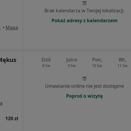
Brak kalendarza w Twojej lokalizacji.
Pokaż adresy z kalendarzem
k Mazowiecki
•
Mapa
Mękus
Dziś
Jutro
Pon,
Wt,
8 Sie
9 Sie
10 Sie
11 Sie
Umawianie online nie jest dostępne
Poproś o wizytę
a
120 zł