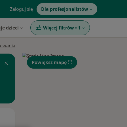
Zaloguj się
Dla profesjonalistów
je dzieci
Więcej filtrów
•
1
ukiwania
Powiększ mapę
Śr,
Czw,
Pt,
12 Sie
13 Sie
14 Sie