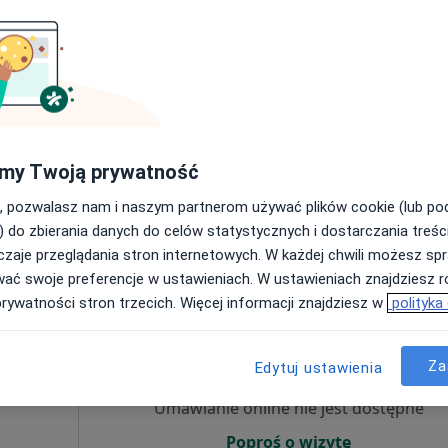
Umawianie online nie jest dostępne
Poproś o wizytę
my Twoją prywatność
Mapa
, pozwalasz nam i naszym partnerom używać plików cookie (lub p
 usługa
) do zbierania danych do celów statystycznych i dostarczania treśc
zaje przeglądania stron internetowych. W każdej chwili możesz spr
wać swoje preferencje w ustawieniach. W ustawieniach znajdziesz ró
prywatności stron trzecich. Więcej informacji znajdziesz w
polityka
ązka
Dziś
Jutro
Pon,
Wt,
8 Sie
9 Sie
10 Sie
11 Sie
karz
Za
Edytuj ustawienia
Umawianie online nie jest dostępne
Poproś o wizytę