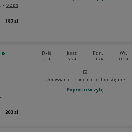
k Mazowiecki
•
Mapa
180 zł
Dziś
Jutro
Pon,
Wt,
8 Sie
9 Sie
10 Sie
11 Sie
,
Umawianie online nie jest dostępne
Poproś o wizytę
a
300 zł