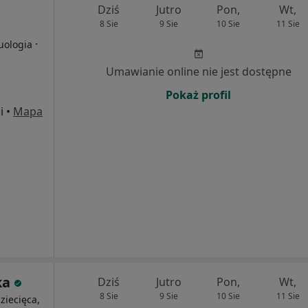
Dziś
Jutro
Pon,
Wt,
8 Sie
9 Sie
10 Sie
11 Sie
·
uologia
Umawianie online nie jest dostępne
Pokaż profil
i
•
Mapa
ka
Dziś
Jutro
Pon,
Wt,
8 Sie
9 Sie
10 Sie
11 Sie
dziecięca,