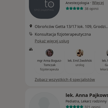
·
Więcej
Anestezjologia
38 opinii
Obrońców Getta 13/17 lok. 109, Grodzis
Konsultacja fizjoterapeutyczna
Pokaż więcej usług
mgr Anna Bogusz-
lek. Emil Zwoliński
lek.
Tomczak
urolog
Ga
fizjoterapeuta
lekar
Zobacz wszystkich 4 specjalistów
lek. Anna Pajkow
Pediatra, Lekarz rodzinny
321 opinii