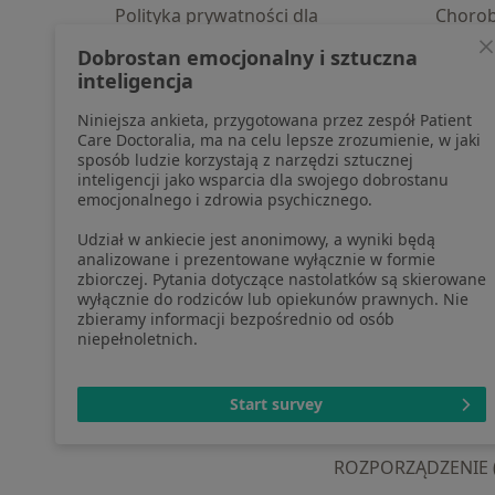
Polityka prywatności dla
Choro
profesjonalistów, których dane
Pomoc
Dobrostan emocjonalny i sztuczna
pozyskaliśmy samodzielnie
Aplika
inteligencja
Polityka cookies
Blog d
Niniejsza ankieta, przygotowana przez zespół Patient
Jak działają wyniki wyszukiwania
Care Doctoralia, ma na celu lepsze zrozumienie, w jaki
Dostępność
sposób ludzie korzystają z narzędzi sztucznej
O nas
inteligencji jako wsparcia dla swojego dobrostanu
emocjonalnego i zdrowia psychicznego.
Praca
Rekrutujemy!
Partnerzy
Udział w ankiecie jest anonimowy, a wyniki będą
Centrum prasowe
analizowane i prezentowane wyłącznie w formie
zbiorczej. Pytania dotyczące nastolatków są skierowane
Kontakt
wyłącznie do rodziców lub opiekunów prawnych. Nie
zbieramy informacji bezpośrednio od osób
niepełnoletnich.
otwiera się w now
otwiera s
o
Polska
,
Türkiye
,
España
,
Start survey
ROZPORZĄDZENIE (UE