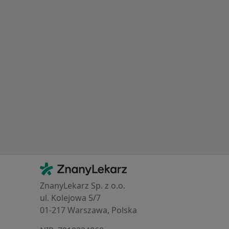
 Schorzenia w Łomiankach
Kontakt
ZnanyLekarz - Strona główna
ZnanyLekarz Sp. z o.o.
ul. Kolejowa 5/7
01-217 Warszawa, Polska