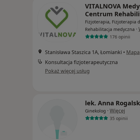
VITALNOVA Medy
Centrum Rehabili
Fizjoterapia, Fizjoterapia 
·
Rehabilitacja medyczna
176 opinii
Stanisława Staszica 1A, Łomianki
•
Mapa
Konsultacja fizjoterapeutyczna
Pokaż więcej usług
lek. Anna Rogals
·
Więcej
Ginekolog
35 opinii