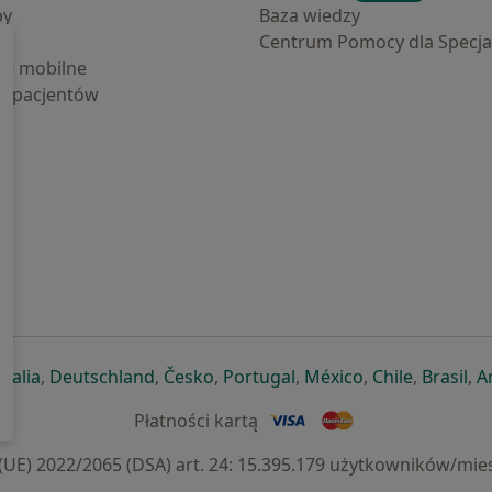
by
Baza wiedzy
Centrum Pomocy dla Specjal
cje mobilne
la pacjentów
ej karcie
ię w nowej karcie
twiera się w nowej karcie
otwiera się w nowej karcie
otwiera się w nowej karcie
otwiera się w nowej karcie
otwiera się w nowej kar
otwiera się w n
otwiera s
otw
Italia
,
Deutschland
,
Česko
,
Portugal
,
México
,
Chile
,
Brasil
,
A
Płatności kartą
) 2022/2065 (DSA) art. 24: 15.395.179 użytkowników/mies