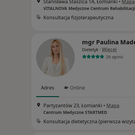
Stanisława Staszica 1A, Łomianki
•
Mapa
VITALNOVA Medyczne Centrum Rehabilitacj
Konsultacja fizjoterapeutyczna
mgr Paulina Mad
·
Więcej
Dietetyk
29 opinii
Adres
Online
Partyzantów 23, Łomianki
•
Mapa
Centrum Medyczne STARTMED
Konsultacja dietetyczna (pierwsza wizyt