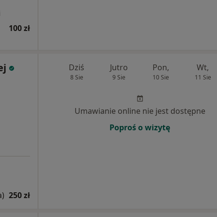
i
100 zł
ej
Dziś
Jutro
Pon,
Wt,
8 Sie
9 Sie
10 Sie
11 Sie
Umawianie online nie jest dostępne
Poproś o wizytę
a)
250 zł