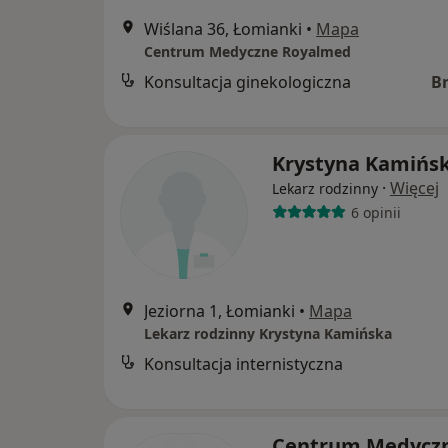
Wiślana 36, Łomianki
•
Mapa
Centrum Medyczne Royalmed
Konsultacja ginekologiczna
B
Krystyna Kamińs
·
Więcej
Lekarz rodzinny
6 opinii
Jeziorna 1, Łomianki
•
Mapa
Lekarz rodzinny Krystyna Kamińska
Konsultacja internistyczna
Centrum Medycz