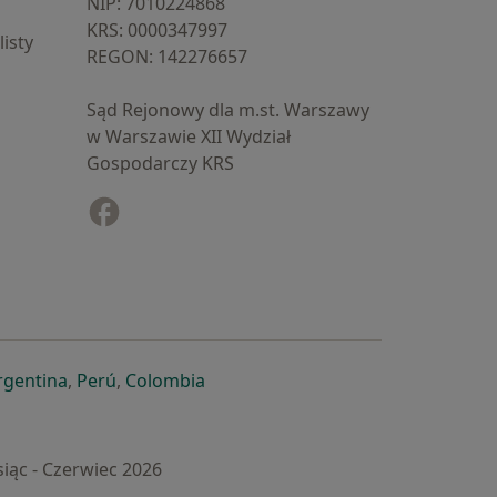
NIP: ⁠7010224868
KRS: ⁠0000347997
isty
REGON: ⁠142276657
Sąd Rejonowy dla m.st. Warszawy
w Warszawie XII Wydział
Gospodarczy KRS
Facebook
otwiera się w nowej karcie
cie
owej karcie
ię w nowej karcie
iera się w nowej karcie
otwiera się w nowej karcie
otwiera się w nowej karcie
otwiera się w nowej karcie
rgentina
,
Perú
,
Colombia
iąc - Czerwiec 2026