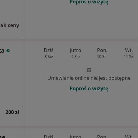
Poproś o wizytę
rak ceny
ka
Dziś
Jutro
Pon,
Wt,
8 Sie
9 Sie
10 Sie
11 Sie
Umawianie online nie jest dostępne
Poproś o wizytę
200 zł
ne
Dziś
Jutro
Pon,
Wt,