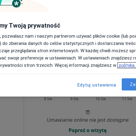
Pokaż profil
my Twoją prywatność
160 zł
, pozwalasz nam i naszym partnerom używać plików cookie (lub p
) do zbierania danych do celów statystycznych i dostarczania treśc
zaje przeglądania stron internetowych. W każdej chwili możesz spr
wać swoje preferencje w ustawieniach. W ustawieniach znajdziesz ró
Magdalena
prywatności stron trzecich. Więcej informacji znajdziesz w
polityka
chowska
chiatra
Za
Edytuj ustawienia
iak
Dziś
Jutro
Pon,
Wt,
8 Sie
9 Sie
10 Sie
11 Sie
Umawianie online nie jest dostępne
Poproś o wizytę