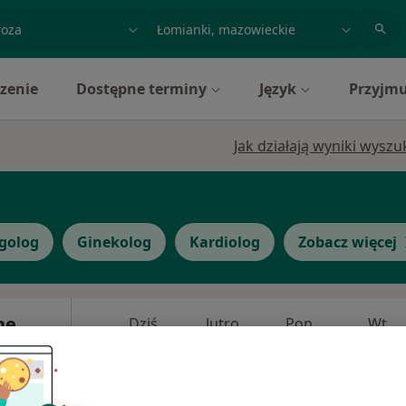
acja, badanie lub nazwisko
miasto lub dzielnica
zenie
Dostępne terminy
Język
Przyjmu
Jak działają wyniki wysz
rgolog
Ginekolog
Kardiolog
Zobacz więcej
ne
Dziś
Jutro
Pon,
Wt,
8 Sie
9 Sie
10 Sie
11 Sie
ziecięca,
Umawianie online nie jest dostępne