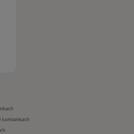
12 Sie
13 Sie
14 Sie
ankach
w Łomiankach
ach