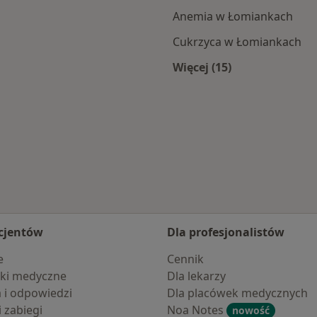
Anemia w Łomiankach
Cukrzyca w Łomiankach
Więcej (15)
anek
Więcej w kategorii:
cjentów
Dla profesjonalistów
e
Cennik
ki medyczne
Dla lekarzy
a i odpowiedzi
Dla placówek medycznych
i zabiegi
Noa Notes
nowość