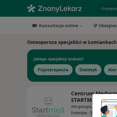
specjaliz
Konsultacje online
Ubezpiec
Osteoporoza specjaliści w Łomiankach
Jakiego specjalisty szukasz?
Fizjoterapeuta
Dietetyk
Ale
Centrum Medycz
STARTMED
Alergologia, Alergologia d
·
Więcej
Dietetyka