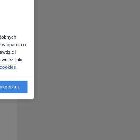
odobnych
i w oparciu o
awdzić i
wnież linki
 cookies
akceptuj
Śr,
Czw,
Pt,
12 Sie
13 Sie
14 Sie