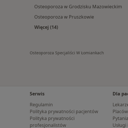
Osteoporoza w Grodzisku Mazowieckim
Osteoporoza w Pruszkowie
Więcej (14)
Więcej w kategorii: W pobliżu Łomi
Osteoporoza Specjaliści W Łomiankach
Serwis
Dla pa
Regulamin
Lekarz
Polityka prywatności pacjentów
Placów
Polityka prywatności
Pytani
profesjonalistów
Usługi 