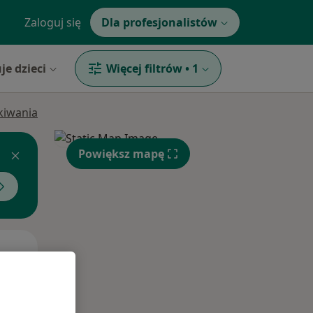
Zaloguj się
Dla profesjonalistów
je dzieci
Więcej filtrów
•
1
ukiwania
Powiększ mapę
Śr,
Czw,
Pt,
12 Sie
13 Sie
14 Sie