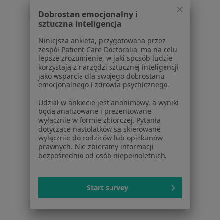
1
2
3
Dobrostan emocjonalny i
sztuczna inteligencja
Powiązane wyszukiwania
Niniejsza ankieta, przygotowana przez
zespół Patient Care Doctoralia, ma na celu
W pobliżu Łomianek
lepsze zrozumienie, w jaki sposób ludzie
korzystają z narzędzi sztucznej inteligencji
Cukrzyca w Warszawie
jako wsparcia dla swojego dobrostanu
emocjonalnego i zdrowia psychicznego.
Cukrzyca w Piasecznie
Udział w ankiecie jest anonimowy, a wyniki
Cukrzyca w Legionowie
będą analizowane i prezentowane
wyłącznie w formie zbiorczej. Pytania
Cukrzyca w Otwocku
dotyczące nastolatków są skierowane
wyłącznie do rodziców lub opiekunów
Cukrzyca w Pruszkowie
prawnych. Nie zbieramy informacji
bezpośrednio od osób niepełnoletnich.
Więcej (14)
Więcej w kategorii: W pobliżu Łomianek
Start survey
Schorzenia w Łomiankach
Zapalenie oskrzeli w Łomiankach