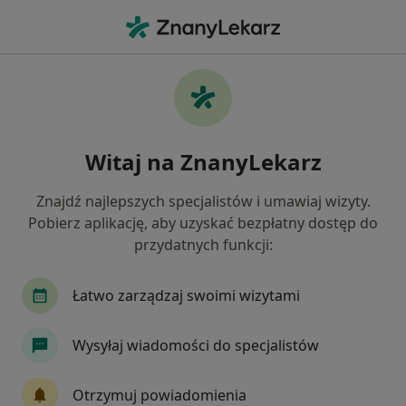
Me
Cukrzyca • Łomianki, mazowieckie
Filtry
• 1
Ubezpieczenie
Map
Cukrzyca specjaliści w Łomiankach
Witaj na ZnanyLekarz
Jak działają wyniki wyszukiwania
Znajdź najlepszych specjalistów i umawiaj wizyty.
Pobierz aplikację, aby uzyskać bezpłatny dostęp do
Jakiego specjalisty szukasz?
przydatnych funkcji:
Dietetyk
Internista
Endokrynolog
Pe
Łatwo zarządzaj swoimi wizytami
Wysyłaj wiadomości do specjalistów
Otrzymuj powiadomienia