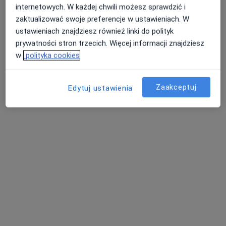
internetowych. W każdej chwili możesz sprawdzić i
Poproś o wizytę
zaktualizować swoje preferencje w ustawieniach. W
ustawieniach znajdziesz również linki do polityk
prywatności stron trzecich. Więcej informacji znajdziesz
w
polityka cookies
Zaakceptuj
Edytuj ustawienia
mgr Nadia Jarecka
·
Więcej
Dietetyk
3 opinie
Adres
Online
Zgrupowania AK "Kampinos" 15, Warszawa
•
Mapa
Centrum Medyczne enel-med – Oddział Galeria Młociny