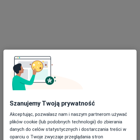
mgr inż. Karolina Krasuska-Łączyńska
·
Więcej
Dietetyk
3 opinie
Adres 1
Adres 2
Online
Szanujemy Twoją prywatność
Światowida 17, Warszawa
•
Mapa
Centrum Medyczne enel-med – Oddział Galeria Północna
Akceptując, pozwalasz nam i naszym partnerom używać
plików cookie (lub podobnych technologii) do zbierania
Konsultacja dietetyczna
269 zł
danych do celów statystycznych i dostarczania treści w
Specjalista nie oferuje umawiania online pod tym adresem.
oparciu o Twoje zwyczaje przeglądania stron