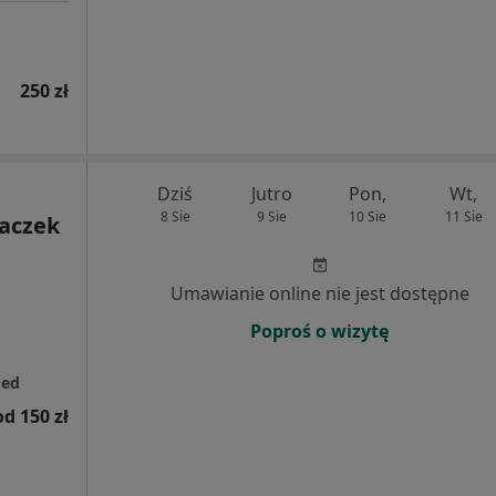
250 zł
Dziś
Jutro
Pon,
Wt,
8 Sie
9 Sie
10 Sie
11 Sie
Haczek
Umawianie online nie jest dostępne
Poproś o wizytę
med
od 150 zł