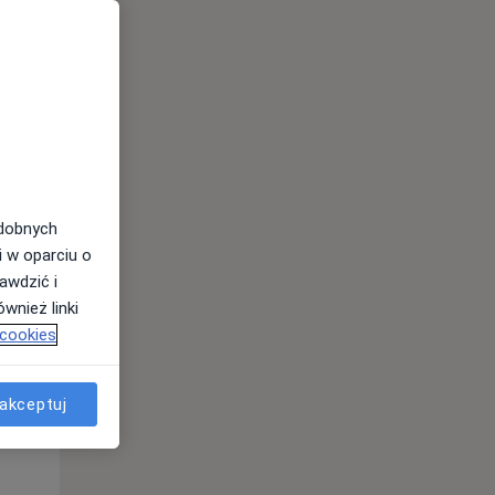
odobnych
i w oparciu o
awdzić i
Śr,
Czw,
Pt,
wnież linki
12 Sie
13 Sie
14 Sie
 cookies
akceptuj