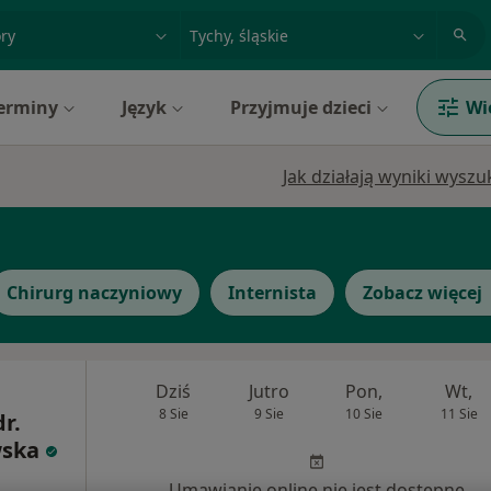
acja, badanie lub nazwisko
miasto lub dzielnica
erminy
Język
Przyjmuje dzieci
Wi
Jak działają wyniki wysz
Chirurg naczyniowy
Internista
Zobacz więcej
Dziś
Jutro
Pon,
Wt,
8 Sie
9 Sie
10 Sie
11 Sie
dr.
wska
Umawianie online nie jest dostępne