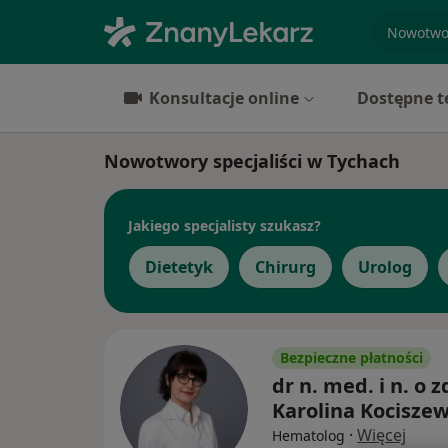
specjaliz
Konsultacje online
Dostępne t
Nowotwory specjaliści w Tychach
Jakiego specjalisty szukasz?
Dietetyk
Chirurg
Urolog
Bezpieczne płatności
dr n. med. i n. o z
Karolina Kocisze
·
Więcej
Hematolog