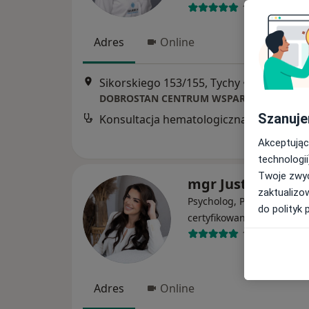
141 opinii
Adres
Online
Sikorskiego 153/155, Tychy
•
Mapa
DOBROSTAN CENTRUM WSPARCIA
Szanuje
Konsultacja hematologiczna
Akceptując
technologii
Twoje zwyc
mgr Justyna Rać
zaktualizo
Psycholog, Psychoterapeu
do polityk 
·
Więcej
certyfikowany
176 opinii
Adres
Online