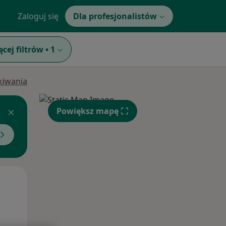
Zaloguj się
Dla profesjonalistów
ęcej filtrów
•
1
ukiwania
Powiększ mapę
Śr,
Czw,
Pt,
12 Sie
13 Sie
14 Sie