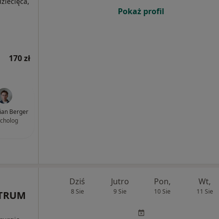
ziecięca,
Pokaż profil
170 zł
lian Berger
cholog
Dziś
Jutro
Pon,
Wt,
8 Sie
9 Sie
10 Sie
11 Sie
TRUM