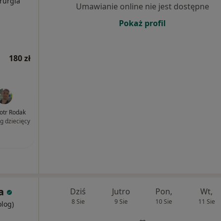
irurgia
Umawianie online nie jest dostępne
Pokaż profil
180 zł
iotr Rodak
g dziecięcy
a
Dziś
Jutro
Pon,
Wt,
8 Sie
9 Sie
10 Sie
11 Sie
olog)