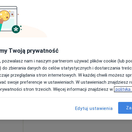
Poproś o wizytę
my Twoją prywatność
330 zł
, pozwalasz nam i naszym partnerom używać plików cookie (lub p
) do zbierania danych do celów statystycznych i dostarczania treśc
zaje przeglądania stron internetowych. W każdej chwili możesz spr
Dziś
Jutro
Pon,
Wt,
wać swoje preferencje w ustawieniach. W ustawieniach znajdziesz ró
8 Sie
9 Sie
10 Sie
11 Sie
ta
prywatności stron trzecich. Więcej informacji znajdziesz w
polityka
Umawianie online nie jest dostępne
Za
Edytuj ustawienia
Poproś o wizytę