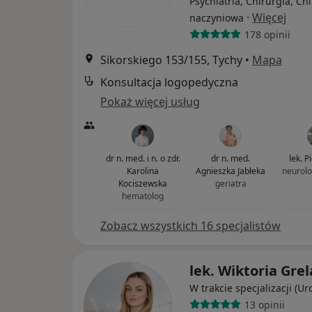
Psychiatria, Chirurgia, Ch
·
Więcej
naczyniowa
178 opinii
Sikorskiego 153/155, Tychy
•
Mapa
Konsultacja logopedyczna
Pokaż więcej usług
dr n. med. i n. o zdr.
dr n. med.
lek. P
Karolina
Agnieszka Jabłeka
neurolo
Kociszewska
geriatra
hematolog
Zobacz wszystkich 16 specjalistów
lek. Wiktoria Grel
W trakcie specjalizacji (Ur
13 opinii