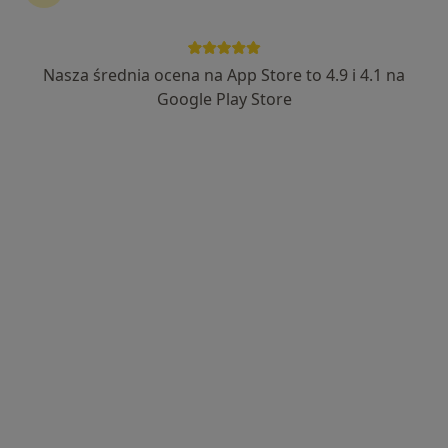
Nasza średnia ocena na App Store to 4.9 i 4.1 na
lek. Jerzy Majewski
Google Play Store
·
Więcej
Chirurg, Chirurg onkologiczny
80 opinii
Ignacego Paderewskiego 4B, Kielce
•
Mapa
Centrum Medyczne PZU Zdrowie Artimed
Konsultacja chirurgiczna
200 zł
Specjalista nie oferuje umawiania online pod tym adresem.
Poproś o wizytę