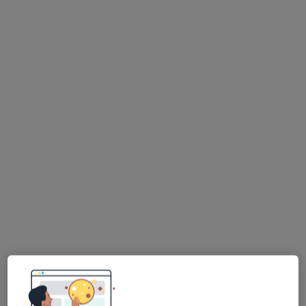
Brak dostępnych specjalistów z wolnymi terminami w tym centrum medycznym.
Pokaż profil
dr n. med. Izabela Ciepiela
·
Więcej
Onkolog, Radioterapeuta onkologiczny
36 opinii
Adres 1
Adres 2
Zapolskiej 9 lok. 2, Kielce
•
Mapa