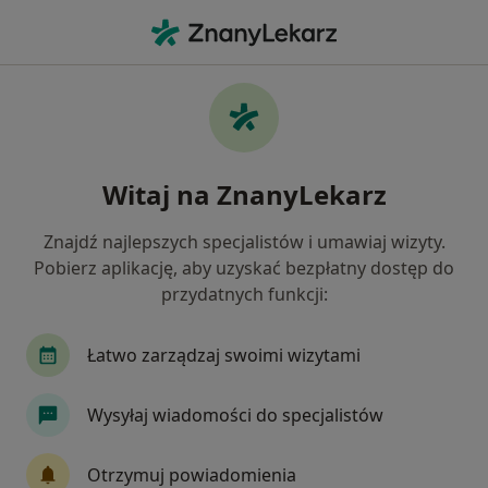
Me
Nowotwory Przewodu Pokarmowego • Kielce, świętokrzyskie
Filtry
• 1
Ubezpieczenie
Map
Nowotwory przewodu pokarmowego
Witaj na ZnanyLekarz
specjaliści w Kielcach
Jak działają wyniki wyszukiwania
Znajdź najlepszych specjalistów i umawiaj wizyty.
Pobierz aplikację, aby uzyskać bezpłatny dostęp do
przydatnych funkcji:
Jakiego specjalisty szukasz?
Chirurg
Onkolog
Pediatra
Endokryn
Łatwo zarządzaj swoimi wizytami
Wysyłaj wiadomości do specjalistów
Otrzymuj powiadomienia