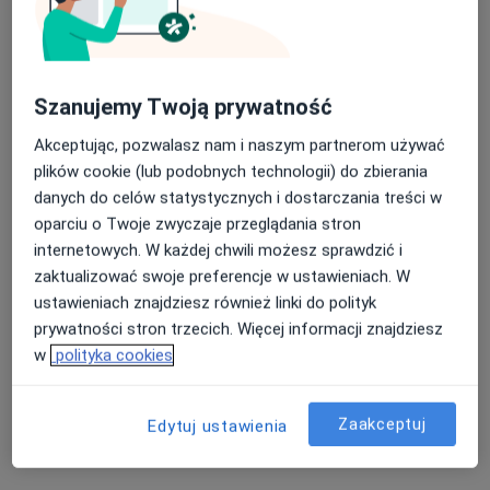
allmed
Konsultacja onkologiczna
250 zł
Specjalista nie oferuje umawiania online pod tym adresem.
Szanujemy Twoją prywatność
Poproś o wizytę
Akceptując, pozwalasz nam i naszym partnerom używać
plików cookie (lub podobnych technologii) do zbierania
danych do celów statystycznych i dostarczania treści w
oparciu o Twoje zwyczaje przeglądania stron
internetowych. W każdej chwili możesz sprawdzić i
zaktualizować swoje preferencje w ustawieniach. W
ustawieniach znajdziesz również linki do polityk
prywatności stron trzecich. Więcej informacji znajdziesz
w
polityka cookies
lek. Paweł Andrzej Zieliński
·
Więcej
Chirurg
Zaakceptuj
Edytuj ustawienia
15 opinii
Rzepichy 16, Kielce
•
Mapa