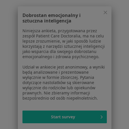
Pokaż profil
Dobrostan emocjonalny i
sztuczna inteligencja
Niniejsza ankieta, przygotowana przez
Powiązane wyszukiwania
zespół Patient Care Doctoralia, ma na celu
lepsze zrozumienie, w jaki sposób ludzie
Schorzenia w Kielcach
korzystają z narzędzi sztucznej inteligencji
jako wsparcia dla swojego dobrostanu
Zmiany skórne w Kielcach
emocjonalnego i zdrowia psychicznego.
Znamiona w Kielcach
Udział w ankiecie jest anonimowy, a wyniki
będą analizowane i prezentowane
Choroby chirurgiczne w Kielcach
wyłącznie w formie zbiorczej. Pytania
dotyczące nastolatków są skierowane
Kamica żółciowa w Kielcach
wyłącznie do rodziców lub opiekunów
prawnych. Nie zbieramy informacji
Przepuklina w Kielcach
bezpośrednio od osób niepełnoletnich.
Więcej (15)
Więcej w kategorii: Schorzenia w Kielcach
Start survey