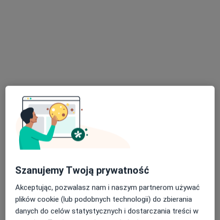
Centrum Medyczne GLIVCLINIC
Konsultacja bariatryczna
od 399 zł
Specjalista nie oferuje umawiania online pod tym adresem.
Poproś o wizytę
Szanujemy Twoją prywatność
lek. Piotr Wielgus
·
Więcej
W trakcie specjalizacji (Chirurg)
Akceptując, pozwalasz nam i naszym partnerom używać
30 opinii
plików cookie (lub podobnych technologii) do zbierania
danych do celów statystycznych i dostarczania treści w
Dworcowa 60, Gliwice
•
Mapa