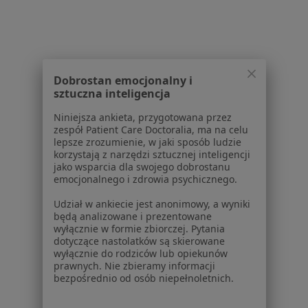
1
2
Powiązane wyszukiwania
W pobliżu Gliwic
Dobrostan emocjonalny i
Nowotwory przewodu pokarmowego w
sztuczna inteligencja
Katowicach
Niniejsza ankieta, przygotowana przez
zespół Patient Care Doctoralia, ma na celu
Nowotwory przewodu pokarmowego w Będzinie
lepsze zrozumienie, w jaki sposób ludzie
korzystają z narzędzi sztucznej inteligencji
Nowotwory przewodu pokarmowego w
jako wsparcia dla swojego dobrostanu
Sosnowcu
emocjonalnego i zdrowia psychicznego.
Nowotwory przewodu pokarmowego w
Udział w ankiecie jest anonimowy, a wyniki
Kędzierzynie-Koźlu
będą analizowane i prezentowane
wyłącznie w formie zbiorczej. Pytania
Nowotwory przewodu pokarmowego w
dotyczące nastolatków są skierowane
wyłącznie do rodziców lub opiekunów
Chorzowie
prawnych. Nie zbieramy informacji
bezpośrednio od osób niepełnoletnich.
Więcej (13)
Więcej w kategorii: W pobliżu Gliwic