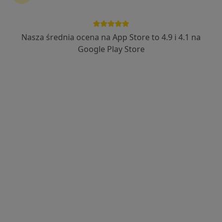
Nasza średnia ocena na App Store to 4.9 i 4.1 na
prof. dr hab. n. med. Łukasz Krakowczyk
Google Play Store
·
Więcej
Chirurg onkologiczny
285 opinii
Adres 1
Adres 2
Nieborowice, ul. Kasztanowa 5, Nieborowice
•
Mapa
Klinika Nieborowice Sp. z o.o.
Konsultacja chirurgiczna
500 zł
Specjalista nie oferuje umawiania online pod tym adresem.
Poproś o wizytę