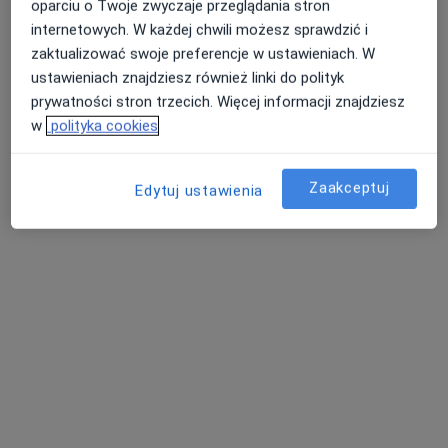
oparciu o Twoje zwyczaje przeglądania stron
Centrum Medyczne GLIVCLINIC
internetowych. W każdej chwili możesz sprawdzić i
Konsultacja chirurgiczna
249 zł
zaktualizować swoje preferencje w ustawieniach. W
Specjalista nie oferuje umawiania online pod tym adresem.
ustawieniach znajdziesz również linki do polityk
prywatności stron trzecich. Więcej informacji znajdziesz
Poproś o wizytę
w
polityka cookies
Zaakceptuj
Edytuj ustawienia
dr hab. n. med. Michał Żorniak
·
Więcej
Gastrolog, Internista
124 opinie
Bojkowska 43G, Gliwice
•
Mapa