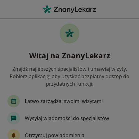
Me
Nowotwory Przewodu Pokarmowego • Gliwice, śląskie
Filtry
• 1
Ubezpieczenie
Map
Nowotwory przewodu pokarmowego
Witaj na ZnanyLekarz
specjaliści w Gliwicach
Jak działają wyniki wyszukiwania
Znajdź najlepszych specjalistów i umawiaj wizyty.
Pobierz aplikację, aby uzyskać bezpłatny dostęp do
przydatnych funkcji:
Jakiego specjalisty szukasz?
Chirurg
Internista
Onkolog
Gastrol
Łatwo zarządzaj swoimi wizytami
Wysyłaj wiadomości do specjalistów
Otrzymuj powiadomienia