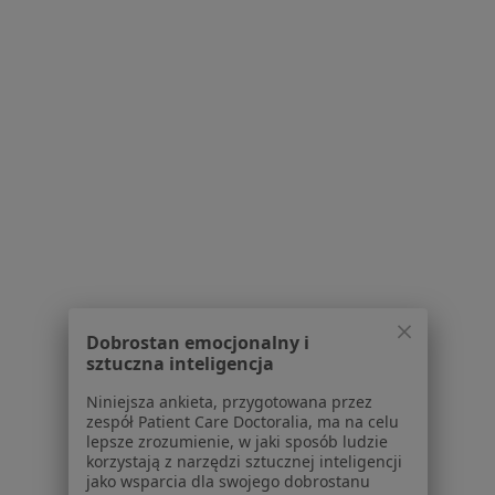
Konsultacja psychologiczna
170 zł
Specjalista nie oferuje umawiania online pod tym adresem.
Poproś o wizytę
1
2
3
4
5
Powiązane wyszukiwania
W pobliżu Dąbrowy Górniczej
Niskie poczucie własnej wartości w Katowicach
Niskie poczucie własnej wartości w Gliwicach
Dobrostan emocjonalny i
sztuczna inteligencja
Niskie poczucie własnej wartości w Tychach
Niniejsza ankieta, przygotowana przez
Niskie poczucie własnej wartości w Sosnowcu
zespół Patient Care Doctoralia, ma na celu
lepsze zrozumienie, w jaki sposób ludzie
Niskie poczucie własnej wartości w Bytomiu
korzystają z narzędzi sztucznej inteligencji
jako wsparcia dla swojego dobrostanu