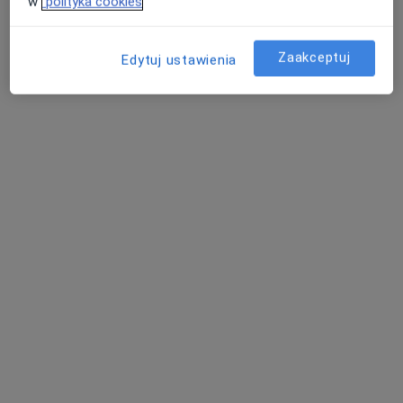
w
polityka cookies
Augustynika 1a/36a, Dąbrowa Górnicza
•
Mapa
Psycholog mgr Wioletta Drzewiecka
Zaakceptuj
Edytuj ustawienia
Konsultacja psychologiczna
180 zł
Specjalista nie oferuje umawiania online pod tym adresem.
Poproś o wizytę
Bezpieczne płatności
mgr Patrycja Grzesikiewicz
·
Więcej
Psycholog