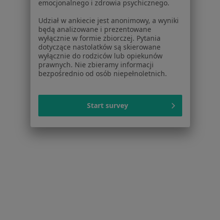
Więcej (14)
emocjonalnego i zdrowia psychicznego.
Więcej w kategorii: W pobliżu Dąbrowy Górnic
Udział w ankiecie jest anonimowy, a wyniki
będą analizowane i prezentowane
Schorzenia w Dąbrowie Górniczej
wyłącznie w formie zbiorczej. Pytania
dotyczące nastolatków są skierowane
Zaburzenia miesiączkowania w Dąbrowie
wyłącznie do rodziców lub opiekunów
Górniczej
prawnych. Nie zbieramy informacji
bezpośrednio od osób niepełnoletnich.
Choroby wieku dziecięcego w Dąbrowie Górniczej
Choroby tarczycy w Dąbrowie Górniczej
Start survey
Cukrzyca w Dąbrowie Górniczej
Bóle głowy w Dąbrowie Górniczej
Więcej (15)
Więcej w kategorii: Schorzenia w Dąbrowie Gó
Niskie Poczucie Własnej Wartości Specjaliści W Dąbrowie
Górniczej