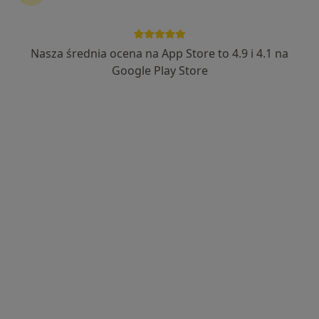
Nasza średnia ocena na App Store to 4.9 i 4.1 na
Google Play Store
Bezpieczne płatności
mgr Sylwia Kuk-Kotarba
·
Więcej
Psycholog, Psychoterapeuta
23 opinie
Adres
Online
ul. Topolowa 26 lok.3, Dąbrowa Górnicza
•
Mapa
Gabinet Medycyny Naturalnej "Ba Mai"
Psychoterapia indywidualna
200 zł
Specjalista nie oferuje umawiania online pod tym adresem.
Poproś o wizytę