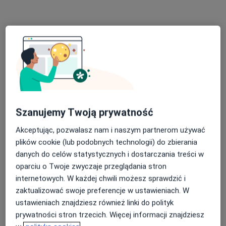
Bezpłatna konsultacja wstępna - telefoniczna
Darmowa usługa
Specjalista nie oferuje umawiania online pod tym adresem.
Poproś o wizytę
Szanujemy Twoją prywatność
Akceptując, pozwalasz nam i naszym partnerom używać
plików cookie (lub podobnych technologii) do zbierania
danych do celów statystycznych i dostarczania treści w
mgr Wioletta Drzewiecka
oparciu o Twoje zwyczaje przeglądania stron
internetowych. W każdej chwili możesz sprawdzić i
·
Więcej
Psycholog
zaktualizować swoje preferencje w ustawieniach. W
14 opinii
ustawieniach znajdziesz również linki do polityk
Adres
Online
prywatności stron trzecich. Więcej informacji znajdziesz