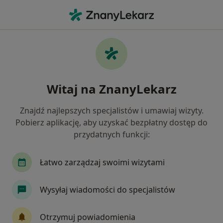
Me
Niskie Poczucie Własnej Wartości • Dąbrowa Górnicza, śląskie
Filtry
• 1
Ubezpieczenie
Map
Niskie poczucie własnej wartości specjaliści
Witaj na ZnanyLekarz
w Dąbrowie Górniczej
Jak działają wyniki wyszukiwania
Znajdź najlepszych specjalistów i umawiaj wizyty.
Pobierz aplikację, aby uzyskać bezpłatny dostęp do
przydatnych funkcji:
Jakiego specjalisty szukasz?
Psycholog
Psychoterapeuta
Seksuolog
Łatwo zarządzaj swoimi wizytami
Wysyłaj wiadomości do specjalistów
Otrzymuj powiadomienia