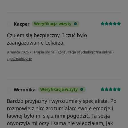
Kacper
Weryfikacja wizyty
K
Czułem się bezpieczny. I czuć było
zaangażowanie Lekarza.
9 marca 2026
•
Terapia online
•
Konsultacja psychologiczna online
•
w opinii użytkownika Kacper
zgłoś nadużycie
Weronika
Weryfikacja wizyty
W
Bardzo przyjazny i wyrozumiały specjalista. Po
rozmowie z nim zrozumiałam swoje emocje i
łatwiej było mi się z nimi pogodzić. Ta sesja
otworzyła mi oczy i sama nie wiedziałam, jak