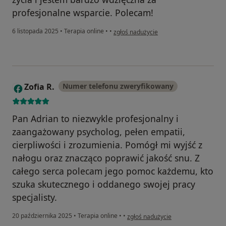
profesjonalne wsparcie. Polecam!
w opinii użytkownika Ania
6 listopada 2025
•
Terapia online
•
•
zgłoś nadużycie
Zofia R.
Numer telefonu zweryfikowany
Z
Pan Adrian to niezwykle profesjonalny i
zaangażowany psycholog, pełen empatii,
cierpliwości i zrozumienia. Pomógł mi wyjść z
nałogu oraz znacząco poprawić jakość snu. Z
całego serca polecam jego pomoc każdemu, kto
szuka skutecznego i oddanego swojej pracy
specjalisty.
w opinii użytkownika Zofia R.
20 października 2025
•
Terapia online
•
•
zgłoś nadużycie