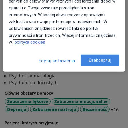
danych do celów statystycznych i dostarczania treści w
oparciu o Twoje zwyczaje przeglądania stron
Feel free to book an appointment if you're ready to take
internetowych. W każdej chwili możesz sprawdzić i
meaningful steps towards real change together.
zaktualizować swoje preferencje w ustawieniach. W
ustawieniach znajdziesz również linki do polityk
O mnie
więcej
prywatności stron trzecich. Więcej informacji znajdziesz
Podejście terapeutyczne
w
polityka cookies
Psychoterapia
Psychoterapia uzależnień
Zaakceptuj
Edytuj ustawienia
Zakres porad
Psychotraumatologia
Psychologia dorosłych
Główne obszary pomocy
Zaburzenia lękowe
Zaburzenia emocjonalne
a11y
Depresja
Zaburzenia nastroju
Bezsenność
+16
Pacjenci których przyjmuję