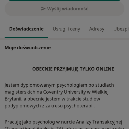
Wyślij wiadomość
Doświadczenie
Usługi i ceny
Adresy
Ubezpi
Moje doświadczenie
OBECNIE PRZYJMUJĘ TYLKO ONLINE
Jestem dyplomowanym psychologiem po studiach
magisterskich na Coventry University w Wielkiej
Brytanii, a obecnie jestem w trakcie studiów
podyplomowych z zakresu psychoterapii.
Pracuję jako psycholog w nurcie Analizy Transakcyjnej
(Transactional Analysis, TA), oferując wsparcie w języku