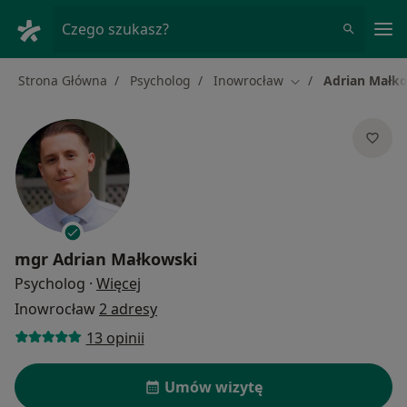
Me
Czego szukasz?
Strona Główna
Psycholog
Inowrocław
Adrian Małk
Zmień miasto
mgr
Adrian Małkowski
O specjalizacjach
Psycholog
·
Więcej
Inowrocław
2 adresy
13 opinii
Umów wizytę