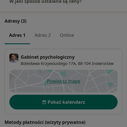
W jaki sposób ustalane są ceny?
Adresy (3)
Adres 1
Adres 2
Online
Gabinet psychologiczny
Bolesława Krzywoustego 17A,
88-104
Inowrocław
Powiększ mapę
otwiera się w nowej karcie
Dostępność
Pokaż kalendarz
Metody płatności (wizyty prywatne)