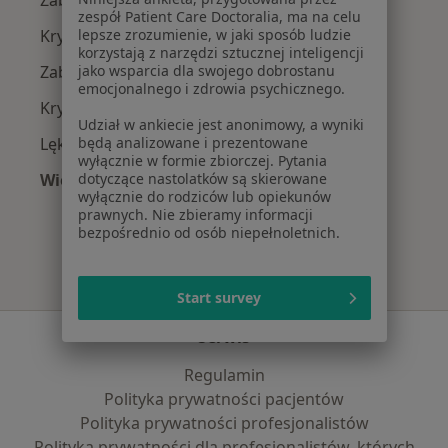
Zaburzenia emocjonalne w Inowrocławiu
zespół Patient Care Doctoralia, ma na celu
Kryzys emocjonalny w Inowrocławiu
lepsze zrozumienie, w jaki sposób ludzie
korzystają z narzędzi sztucznej inteligencji
Zaburzenia nastroju w Inowrocławiu
jako wsparcia dla swojego dobrostanu
emocjonalnego i zdrowia psychicznego.
Kryzys życiowy w Inowrocławiu
Udział w ankiecie jest anonimowy, a wyniki
Lęki w Inowrocławiu
będą analizowane i prezentowane
wyłącznie w formie zbiorczej. Pytania
Więcej (15)
dotyczące nastolatków są skierowane
wyłącznie do rodziców lub opiekunów
Więcej w kategorii: Najczęście leczone chorob
prawnych. Nie zbieramy informacji
bezpośrednio od osób niepełnoletnich.
Start survey
Serwis
Regulamin
Polityka prywatności pacjentów
Polityka prywatności profesjonalistów
Polityka prywatności dla profesjonalistów, których