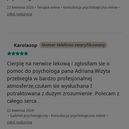
22 kwietnia 2026
•
Terapia online
•
Konsultacja psychologiczna online
•
w opinii użytkownika Kinga z okolic Inowrocławia
zgłoś nadużycie
Karolasop
Numer telefonu zweryfikowany
K
Cierpię na nerwice lekową i zgłosiłam sie o
pomoc do psychologa pana Adriana.Wizyta
przebiegła w bardzo profesjonalnej
atmosferze,czułam sie wysłuchana I
potraktowana z dużym zrozumienie .Polecam z
całego serca .
22 kwietnia 2026
•
Gabinet psychologiczny
•
Konsultacja psychologiczna online
•
w opinii użytkownika Karolasop
zgłoś nadużycie