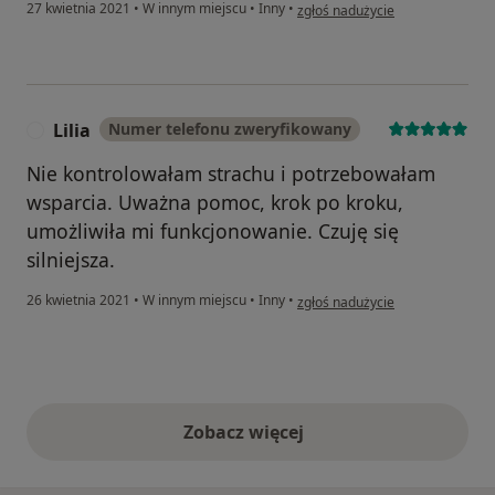
w opinii użytkownika Koko
27 kwietnia 2021
•
W innym miejscu
•
Inny
•
zgłoś nadużycie
Lilia
Numer telefonu zweryfikowany
L
Nie kontrolowałam strachu i potrzebowałam
wsparcia. Uważna pomoc, krok po kroku,
umożliwiła mi funkcjonowanie. Czuję się
silniejsza.
w opinii użytkownika Lilia
26 kwietnia 2021
•
W innym miejscu
•
Inny
•
zgłoś nadużycie
Zobacz więcej
opinie powyżej