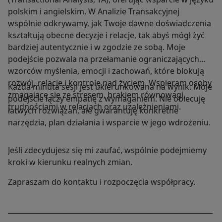
polskim i angielskim. W Analizie Transakcyjnej
wspólnie odkrywamy, jak Twoje dawne doświadczenia
kształtują obecne decyzje i relacje, tak abyś mógł żyć
bardziej autentycznie i w zgodzie ze sobą. Moje
podejście pozwala na przełamanie ograniczających
wzorców myślenia, emocji i zachowań, które blokują
rozwój, relacje i kontrolę nad życiem. Wspieram osoby
Każda minuta sesji jest ukierunkowana na wynik. Moje
zmagające się ze stresem, brakiem równowagi,
podejście łączy empatię z wymaganiem. Nie obiecuję
trudnościami w relacjach oraz uzależnieniami.
łatwych rozwiązań, ale gwarantuję konkretne
narzędzia, plan działania i wsparcie w jego wdrożeniu.
Jeśli zdecydujesz się mi zaufać, wspólnie podejmiemy
kroki w kierunku realnych zmian.
Zapraszam do kontaktu i rozpoczęcia współpracy.
___________________________________________________________
_____