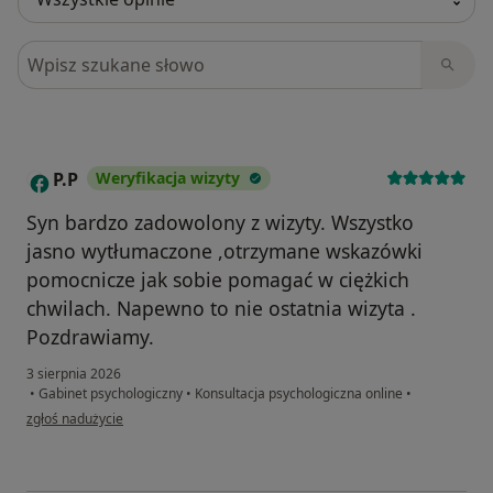
Szukaj w opiniach
P.P
Weryfikacja wizyty
P
Syn bardzo zadowolony z wizyty. Wszystko
jasno wytłumaczone ,otrzymane wskazówki
pomocnicze jak sobie pomagać w ciężkich
chwilach. Napewno to nie ostatnia wizyta .
Pozdrawiamy.
3 sierpnia 2026
•
Gabinet psychologiczny
•
Konsultacja psychologiczna online
•
w opinii użytkownika P.P
zgłoś nadużycie