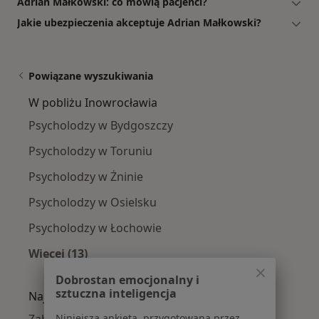
Adrian Małkowski: co mówią pacjenci?
Jakie ubezpieczenia akceptuje Adrian Małkowski?
Powiązane wyszukiwania
W pobliżu Inowrocławia
Psycholodzy w Bydgoszczy
Psycholodzy w Toruniu
Psycholodzy w Żninie
Psycholodzy w Osielsku
Psycholodzy w Łochowie
Więcej (13)
Więcej w kategorii: W pobliżu Inowrocławia
Dobrostan emocjonalny i
sztuczna inteligencja
Najczęście leczone choroby
Niniejsza ankieta, przygotowana przez