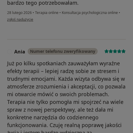
bardzo tego potrzebowałam.
28 lutego 2026
•
Terapia online
•
Konsultacja psychologiczna online
•
w opinii użytkownika Weronika
zgłoś nadużycie
Ania
Numer telefonu zweryfikowany
A
Już po kilku spotkaniach zauważyłam wyraźne
efekty terapii – lepiej radzę sobie ze stresem i
trudnymi emocjami. Każda wizyta odbywa się w
atmosferze zrozumienia i akceptacji, co pozwala
mi otwarcie mówić o swoich problemach.
Terapia nie tylko pomogła mi spojrzeć na wiele
spraw z nowej perspektywy, ale też dała mi
konkretne narzędzia do codziennego
funkcjonowania. Czuję realną poprawę jakości
życia i jestem bardzo wdzięczna za