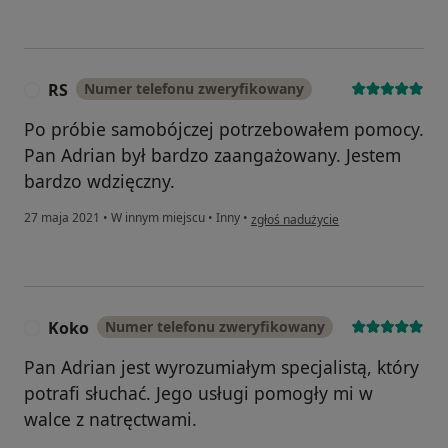
RS
Numer telefonu zweryfikowany
R
Po próbie samobójczej potrzebowałem pomocy.
Pan Adrian był bardzo zaangażowany. Jestem
bardzo wdzięczny.
w opinii użytkownika RS
27 maja 2021
•
W innym miejscu
•
Inny
•
zgłoś nadużycie
Koko
Numer telefonu zweryfikowany
K
Pan Adrian jest wyrozumiałym specjalistą, który
potrafi słuchać. Jego usługi pomogły mi w
walce z natręctwami.