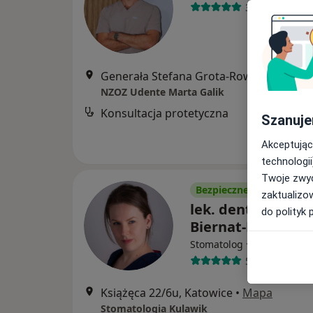
31 opinii
Generała Stefana Grota-Roweckiego 52, Sosnowiec
NZOZ Udente Marta Galik
Konsultacja protetyczna
Szanuje
Akceptując
technologii
Twoje zwyc
Bezpieczne płatności
zaktualizo
lek. dent. Aleksa
do polityk 
Biernat-Kulawik
·
Więcej
Stomatolog
5 opinii
Książęca 22/6u, Katowice
•
Mapa
Stomatologia Kulawik