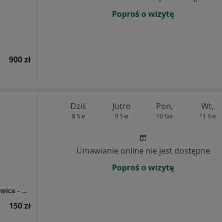
Poproś o wizytę
900 zł
Dziś
Jutro
Pon,
Wt,
8 Sie
9 Sie
10 Sie
11 Sie
Umawianie online nie jest dostępne
Poproś o wizytę
Centrum Medyczne enel-med - Oddział Katowice - Chorzowska
150 zł