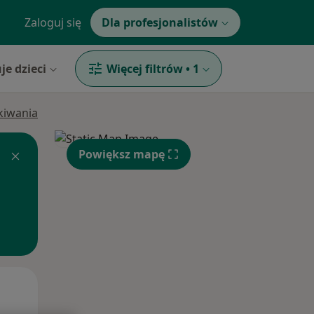
Zaloguj się
Dla profesjonalistów
je dzieci
Więcej filtrów
•
1
ukiwania
Powiększ mapę
Śr,
Czw,
Pt,
12 Sie
13 Sie
14 Sie