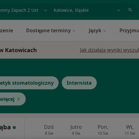
acja, badanie lub nazwisko
miasto lub dzielnica
zenie
Dostępne terminy
Język
Przyjmu
 w Katowicach
Jak działają wyniki wysz
tetyk stomatologiczny
Internista
więcej
Bąba
Dziś
Jutro
Pon,
Wt,
8 Sie
9 Sie
10 Sie
11 Sie