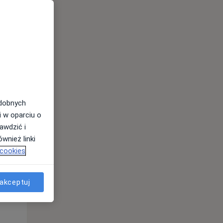
odobnych
i w oparciu o
awdzić i
Śr,
Czw,
Pt,
wnież linki
12 Sie
13 Sie
14 Sie
 cookies
akceptuj