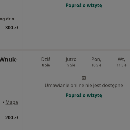
Poproś o wizytę
Specjalistyczna Praktyka Lekarska Laryngolog dr n. med. Robert Matyja
300 zł
 Wnuk-
Dziś
Jutro
Pon,
Wt,
8 Sie
9 Sie
10 Sie
11 Sie
Umawianie online nie jest dostępne
Poproś o wizytę
•
Mapa
200 zł