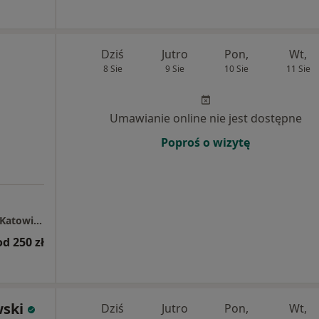
Dziś
Jutro
Pon,
Wt,
8 Sie
9 Sie
10 Sie
11 Sie
Umawianie online nie jest dostępne
Poproś o wizytę
Centrum Medyczne LUX MED Stomatologia Katowice ul. Francuska 36
od 250 zł
wski
Dziś
Jutro
Pon,
Wt,