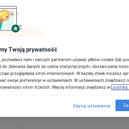
Umawianie online nie jest dostępne
Poproś o wizytę
•
Mapa
od 200 zł
my Twoją prywatność
, pozwalasz nam i naszym partnerom używać plików cookie (lub p
) do zbierania danych do celów statystycznych i dostarczania treśc
zaje przeglądania stron internetowych. W każdej chwili możesz spr
Dziś
Jutro
Pon,
Wt,
wać swoje preferencje w ustawieniach. W ustawieniach znajdziesz ró
8 Sie
9 Sie
10 Sie
11 Sie
ndra
prywatności stron trzecich. Więcej informacji znajdziesz w
polityka
Umawianie online nie jest dostępne
Za
Edytuj ustawienia
Poproś o wizytę