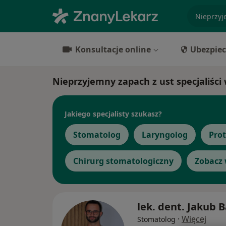
specjaliz
Konsultacje online
Ubezpiec
Nieprzyjemny zapach z ust specjaliści
Jakiego specjalisty szukasz?
Stomatolog
Laryngolog
Pro
Chirurg stomatologiczny
Zobacz 
lek. dent. Jakub 
·
Więcej
Stomatolog