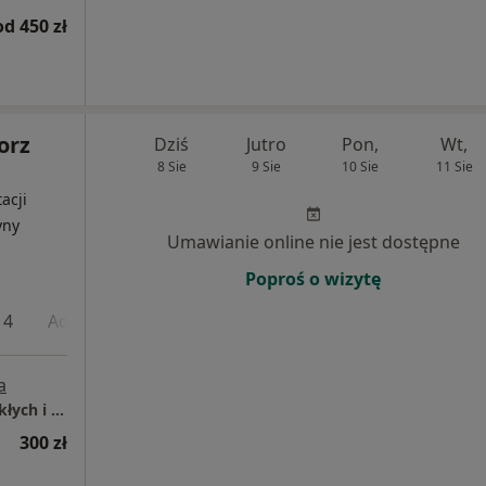
od 450 zł
orz
Dziś
Jutro
Pon,
Wt,
8 Sie
9 Sie
10 Sie
11 Sie
acji
yny
Umawianie online nie jest dostępne
Poproś o wizytę
 4
Adres 5
a
Mediqpol - Centrum Terapii Chorób Przewlekłych i Chirurgii Wielospecjalistycznej
300 zł