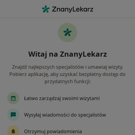
Me
Niedoczynność Tarczycy • Kraśnik, lubelskie
Filtry
• 1
Mapa
Niedoczynność tarczycy specjaliści w
Witaj na ZnanyLekarz
Kraśniku
Jak działają wyniki wyszukiwania
Znajdź najlepszych specjalistów i umawiaj wizyty.
Pobierz aplikację, aby uzyskać bezpłatny dostęp do
przydatnych funkcji:
Jakiego specjalisty szukasz?
Endokrynolog
Radiolog
Chirurg
Der
Łatwo zarządzaj swoimi wizytami
Wysyłaj wiadomości do specjalistów
Otrzymuj powiadomienia