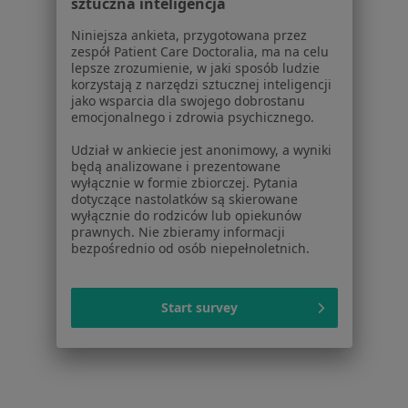
sztuczna inteligencja
Choroby
Pomoc
Niniejsza ankieta, przygotowana przez
zespół Patient Care Doctoralia, ma na celu
Aplikacje mobilne
lepsze zrozumienie, w jaki sposób ludzie
Blog dla pacjentów
korzystają z narzędzi sztucznej inteligencji
jako wsparcia dla swojego dobrostanu
Dla profesjonalistów
emocjonalnego i zdrowia psychicznego.
Cennik
Udział w ankiecie jest anonimowy, a wyniki
Dla lekarzy
będą analizowane i prezentowane
wyłącznie w formie zbiorczej. Pytania
Dla placówek medycznych
dotyczące nastolatków są skierowane
Noa Notes
nowość
wyłącznie do rodziców lub opiekunów
Baza wiedzy
prawnych. Nie zbieramy informacji
bezpośrednio od osób niepełnoletnich.
Centrum Pomocy dla Specjalisty
Kontakt
ZnanyLekarz - Strona główna
Start survey
ZnanyLekarz Sp. z o.o.
ul. Kolejowa 5/7
01-217 Warszawa, Polska