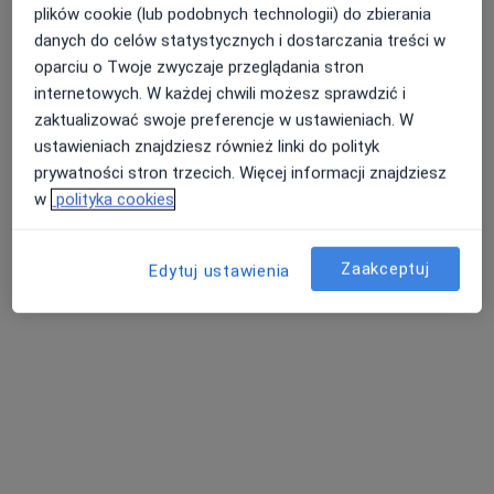
plików cookie (lub podobnych technologii) do zbierania
danych do celów statystycznych i dostarczania treści w
oparciu o Twoje zwyczaje przeglądania stron
internetowych. W każdej chwili możesz sprawdzić i
Luxmed Kraśnik - Lubelska
zaktualizować swoje preferencje w ustawieniach. W
·
Więcej
Ginekologia, Interna, Laryngologia
ustawieniach znajdziesz również linki do polityk
119 opinii
prywatności stron trzecich. Więcej informacji znajdziesz
Lubelska 56A, Kraśnik
•
Mapa
w
polityka cookies
Konsultacja reumatologiczna
180 zł
Pokaż więcej usług
Zaakceptuj
Edytuj ustawienia
lek. Marcin Iwański
prof. dr hab. n. med.
lek. Ireneusz
radiolog
Janusz Klatka
Haratym
laryngolog
ginekolog
Zobacz wszystkich 12 specjalistów
Brak dostępnych specjalistów z wolnymi terminami w tym centrum medycznym.