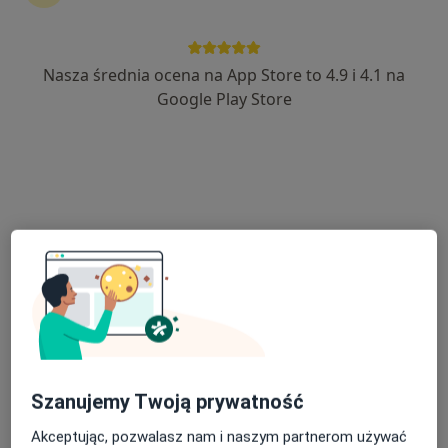
Nasza średnia ocena na App Store to 4.9 i 4.1 na
lek. Dorota Łyszczarz
Google Play Store
·
Więcej
Internista, Endokrynolog, Radiolog
18 opinii
Lubelska 56A, Kraśnik
•
Mapa
Luxmed Kraśnik - Lubelska
Konsultacja endokrynologa - telemedycyna
144 zł
Specjalista nie oferuje umawiania online pod tym adresem.
Poproś o wizytę
Szanujemy Twoją prywatność
Akceptując, pozwalasz nam i naszym partnerom używać