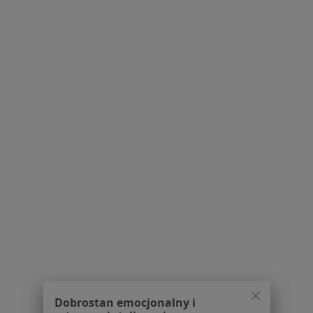
Regulamin
Polityka prywatności pacjentów
Polityka prywatności profesjonalistów
Polityka prywatności dla profesjonalistów, których
dane pozyskaliśmy samodzielnie
Polityka cookies
Jak działają wyniki wyszukiwania
Dostępność
O nas
Praca
Rekrutujemy!
Partnerzy
Centrum prasowe
Kontakt
Dla pacjentów
Lekarze
Placówki medyczne
Pytania i odpowiedzi
Dobrostan emocjonalny i
Usługi i zabiegi