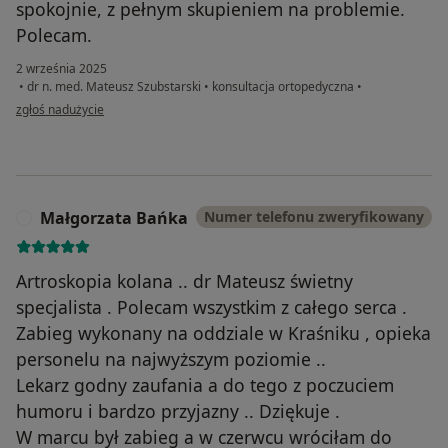
spokojnie, z pełnym skupieniem na problemie.
Polecam.
2 września 2025
•
dr n. med. Mateusz Szubstarski
•
konsultacja ortopedyczna
•
w opinii użytkownika Karol
zgłoś nadużycie
Małgorzata Bańka
Numer telefonu zweryfikowany
M
Artroskopia kolana .. dr Mateusz świetny
specjalista . Polecam wszystkim z całego serca .
Zabieg wykonany na oddziale w Kraśniku , opieka
personelu na najwyższym poziomie ..
Lekarz godny zaufania a do tego z poczuciem
humoru i bardzo przyjazny .. Dziękuje .
W marcu był zabieg a w czerwcu wróciłam do