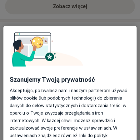
Zobacz więcej
Usługi
Ortopedia
Iniekcje pod kontrolą USG
Szanujemy Twoją prywatność
100 zł
Akceptując, pozwalasz nam i naszym partnerom używać
plików cookie (lub podobnych technologii) do zbierania
Kwalifikacja do operacji
danych do celów statystycznych i dostarczania treści w
250 zł
oparciu o Twoje zwyczaje przeglądania stron
internetowych. W każdej chwili możesz sprawdzić i
Iniekcja osocza bogatokrwinkowego
zaktualizować swoje preferencje w ustawieniach. W
700 zł
ustawieniach znajdziesz również linki do polityk