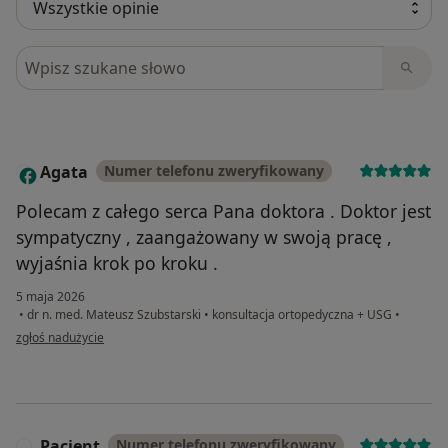
Szukaj w opiniach
Agata
Numer telefonu zweryfikowany
A
Polecam z całego serca Pana doktora . Doktor jest
sympatyczny , zaangażowany w swoją pracę ,
wyjaśnia krok po kroku .
5 maja 2026
•
dr n. med. Mateusz Szubstarski
•
konsultacja ortopedyczna + USG
•
w opinii użytkownika Agata
zgłoś nadużycie
Pacjent
Numer telefonu zweryfikowany
P