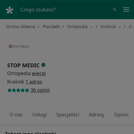
Me
Czego szukasz?
Strona Główna
Placówki
Ortopedia
Kraśnik
St
Zmień miasto
Zmień m
STOP MEDIC
Ortopedia
więcej
Kraśnik
1 adres
36 opinii
O nas
Usługi
Specjaliści
Adresy
Opinie
Zobacz inne placówki