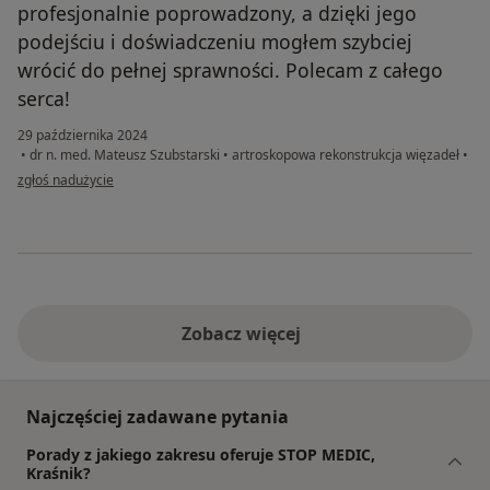
profesjonalnie poprowadzony, a dzięki jego
podejściu i doświadczeniu mogłem szybciej
wrócić do pełnej sprawności. Polecam z całego
serca!
29 października 2024
•
dr n. med. Mateusz Szubstarski
•
artroskopowa rekonstrukcja więzadeł
•
w opinii użytkownika Kamil Ł
zgłoś nadużycie
Zobacz więcej
Najczęściej zadawane pytania
Porady z jakiego zakresu oferuje STOP MEDIC,
Kraśnik?