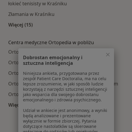
łokieć tenisisty w Kraśniku
Złamania w Kraśniku
Więcej (15)
Więcej w kategorii: Najczęście leczone choroby
Centra medyczne Ortopedia w pobliżu
Ortopedia centra medyczne w Lublinie
Dobrostan emocjonalny i
Ortopedia centra medyczne w Stalowej Woli
sztuczna inteligencja
Ortopedia centra medyczne w Świdniku
Niniejsza ankieta, przygotowana przez
zespół Patient Care Doctoralia, ma na celu
Ortopedia centra medyczne w Janowie Lubelskim
lepsze zrozumienie, w jaki sposób ludzie
korzystają z narzędzi sztucznej inteligencji
Ortopedia centra medyczne w Nisku
jako wsparcia dla swojego dobrostanu
emocjonalnego i zdrowia psychicznego.
Więcej (6)
Udział w ankiecie jest anonimowy, a wyniki
Więcej w kategorii: Centra medyczne Ortopedia 
będą analizowane i prezentowane
wyłącznie w formie zbiorczej. Pytania
dotyczące nastolatków są skierowane
wyłącznie do rodziców lub opiekunów