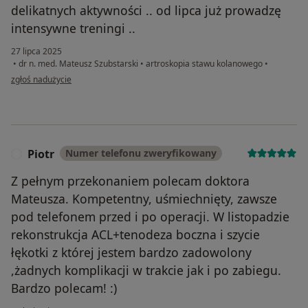
delikatnych aktywności .. od lipca już prowadzę
intensywne treningi ..
27 lipca 2025
•
dr n. med. Mateusz Szubstarski
•
artroskopia stawu kolanowego
•
w opinii użytkownika Małgorzata Bańka
zgłoś nadużycie
Piotr
Numer telefonu zweryfikowany
P
Z pełnym przekonaniem polecam doktora
Mateusza. Kompetentny, uśmiechnięty, zawsze
pod telefonem przed i po operacji. W listopadzie
rekonstrukcja ACL+tenodeza boczna i szycie
łękotki z której jestem bardzo zadowolony
,żadnych komplikacji w trakcie jak i po zabiegu.
Bardzo polecam! :)