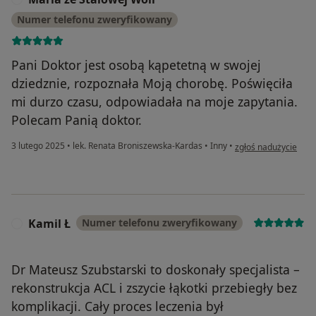
Numer telefonu zweryfikowany
Pani Doktor jest osobą kąpetetną w swojej
dziedznie, rozpoznała Moją chorobę. Poświęciła
mi durzo czasu, odpowiadała na moje zapytania.
Polecam Panią doktor.
w opinii użytkownika
3 lutego 2025
•
lek. Renata Broniszewska-Kardas
•
Inny
•
zgłoś nadużycie
Kamil Ł
Numer telefonu zweryfikowany
K
Dr Mateusz Szubstarski to doskonały specjalista –
rekonstrukcja ACL i zszycie łąkotki przebiegły bez
komplikacji. Cały proces leczenia był