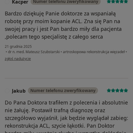
Kacper
Numer telefonu zweryfikowany
K
Bardzo dziękuję Panie doktorze za wspaniałą
robotę przy moim kopanie ACL. Zna się Pan na
swojej pracy i jest Pan bardzo miły dla pacjenta
,polecam tego specjalistę z całego serca
21 grudnia 2025
•
dr n. med. Mateusz Szubstarski
•
artroskopowa rekonstrukcja więzadeł
•
w opinii użytkownika Kacper
zgłoś nadużycie
Jakub
Numer telefonu zweryfikowany
J
Do Pana Doktora trafiłem z polecenia i absolutnie
nie żałuję. Postawił trafną diagnozę oraz
szczegółowo wyjaśnił, jak będzie wyglądał zabieg:
rekonstrukcja ACL, szycie łąkotki. Pan Doktor