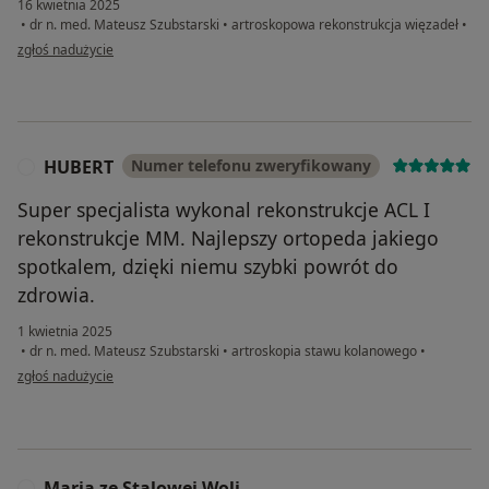
16 kwietnia 2025
•
dr n. med. Mateusz Szubstarski
•
artroskopowa rekonstrukcja więzadeł
•
w opinii użytkownika Piotr
zgłoś nadużycie
HUBERT
Numer telefonu zweryfikowany
H
Super specjalista wykonal rekonstrukcje ACL I
rekonstrukcje MM. Najlepszy ortopeda jakiego
spotkalem, dzięki niemu szybki powrót do
zdrowia.
1 kwietnia 2025
•
dr n. med. Mateusz Szubstarski
•
artroskopia stawu kolanowego
•
w opinii użytkownika HUBERT
zgłoś nadużycie
Maria ze Stalowej Woli
M