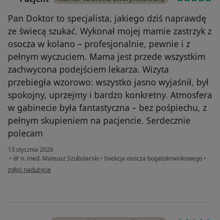
Pan Doktor to specjalista, jakiego dziś naprawdę
ze świecą szukać. Wykonał mojej mamie zastrzyk z
osocza w kolano – profesjonalnie, pewnie i z
pełnym wyczuciem. Mama jest przede wszystkim
zachwycona podejściem lekarza. Wizyta
przebiegła wzorowo: wszystko jasno wyjaśnił, był
spokojny, uprzejmy i bardzo konkretny. Atmosfera
w gabinecie była fantastyczna – bez pośpiechu, z
pełnym skupieniem na pacjencie. Serdecznie
polecam
13 stycznia 2026
•
dr n. med. Mateusz Szubstarski
•
Iniekcja osocza bogatokrwinkowego
•
w opinii użytkownika Pacjent
zgłoś nadużycie