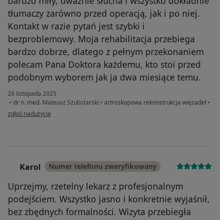
bardzo miły, uważnie słucha i wszystko dokładnie
tłumaczy zarówno przed operacją, jak i po niej.
Kontakt w razie pytań jest szybki i
bezproblemowy. Moja rehabilitacja przebiega
bardzo dobrze, dlatego z pełnym przekonaniem
polecam Pana Doktora każdemu, kto stoi przed
podobnym wyborem jak ja dwa miesiące temu.
26 listopada 2025
•
dr n. med. Mateusz Szubstarski
•
artroskopowa rekonstrukcja więzadeł
•
w opinii użytkownika Jakub
zgłoś nadużycie
Karol
Numer telefonu zweryfikowany
K
Uprzejmy, rzetelny lekarz z profesjonalnym
podejściem. Wszystko jasno i konkretnie wyjaśnił,
bez zbędnych formalności. Wizyta przebiegła