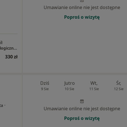
Umawianie online nie jest dostępne
Poproś o wizytę
a
Joanna Stelmach - Centrum Pomocy Psychologicznej "Integracja"
330 zł
Dziś
Jutro
Wt,
Śr,
9 Sie
10 Sie
11 Sie
12 Sie
·
ta
Umawianie online nie jest dostępne
Poproś o wizytę