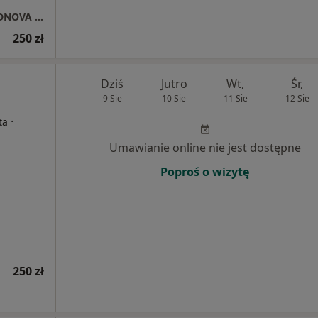
Anna Markowska Centrum Psychoterapii ODNOVA Jelenia Góra ONLINE
250 zł
Dziś
Jutro
Wt,
Śr,
9 Sie
10 Sie
11 Sie
12 Sie
·
ta
Umawianie online nie jest dostępne
Poproś o wizytę
250 zł