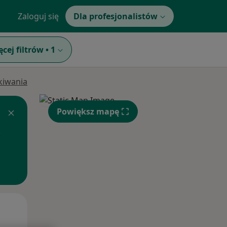
Zaloguj się
Dla profesjonalistów
ęcej filtrów
•
1
ukiwania
Powiększ mapę
Czw,
Pt,
Sob,
13 Sie
14 Sie
15 Sie