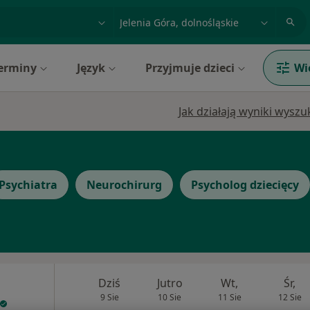
acja, badanie lub nazwisko
miasto lub dzielnica
erminy
Język
Przyjmuje dzieci
Wi
Jak działają wyniki wysz
Psychiatra
Neurochirurg
Psycholog dziecięcy
Dziś
Jutro
Wt,
Śr,
9 Sie
10 Sie
11 Sie
12 Sie