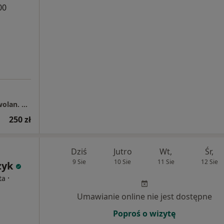
00
Specjalistyczny Gabinet Prywatny Jolanta Zwolan. Przychodnia lekarska Medinap NZOZ "NA LETNIEJ” Jelenia Góra.
250 zł
Dziś
Jutro
Wt,
Śr,
9 Sie
10 Sie
11 Sie
12 Sie
zyk
·
ta
Umawianie online nie jest dostępne
Poproś o wizytę