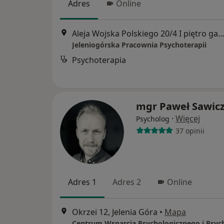
Adres
Online
Aleja Wojska Polskiego 20/4 I piętro gabinet 103, Jelenia
Jeleniogórska Pracownia Psychoterapii
Psychoterapia
mgr Paweł Sawic
·
Więcej
Psycholog
37 opinii
Adres 1
Adres 2
Online
Okrzei 12, Jelenia Góra
•
Mapa
Centrum Wsparcia Psychologicznego i Psych