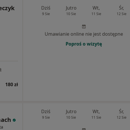
eczyk
Dziś
Jutro
Wt,
Śr,
9 Sie
10 Sie
11 Sie
12 Sie
Umawianie online nie jest dostępne
Poproś o wizytę
a
180 zł
Dziś
Jutro
Wt,
Śr,
9 Sie
10 Sie
11 Sie
12 Sie
mach
ta