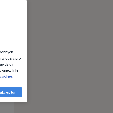
odobnych
i w oparciu o
awdzić i
Czw,
Pt,
Sob,
wnież linki
13 Sie
14 Sie
15 Sie
 cookies
akceptuj