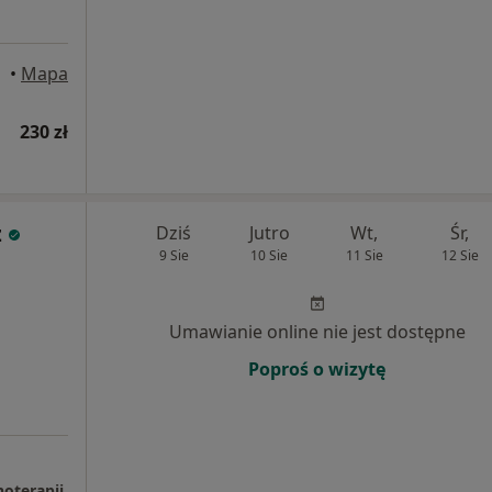
 Góra
•
Mapa
230 zł
z
Dziś
Jutro
Wt,
Śr,
9 Sie
10 Sie
11 Sie
12 Sie
Umawianie online nie jest dostępne
Poproś o wizytę
oterapii