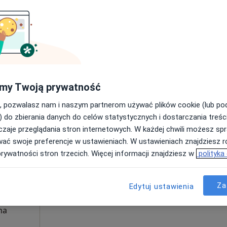
·
ta
Umawianie online nie jest dostępne
Poproś o wizytę
200 zł
my Twoją prywatność
, pozwalasz nam i naszym partnerom używać plików cookie (lub p
) do zbierania danych do celów statystycznych i dostarczania treśc
zaje przeglądania stron internetowych. W każdej chwili możesz spr
Dziś
Jutro
Wt,
Śr,
wać swoje preferencje w ustawieniach. W ustawieniach znajdziesz ró
9 Sie
10 Sie
11 Sie
12 Sie
an
prywatności stron trzecich. Więcej informacji znajdziesz w
polityka
Umawianie online nie jest dostępne
Za
Edytuj ustawienia
Poproś o wizytę
na