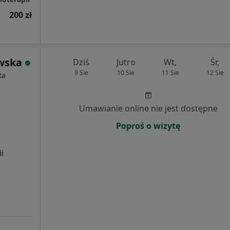
200 zł
wska
Dziś
Jutro
Wt,
Śr,
9 Sie
10 Sie
11 Sie
12 Sie
ta
Umawianie online nie jest dostępne
Poproś o wizytę
i