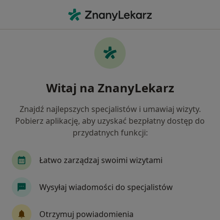
Me
Choroby Zwyrodnieniowe • Gorzów Wielkopolski, lubuskie
Filtry
• 1
Ubezpieczenie
Map
Choroby zwyrodnieniowe specjaliści w
Witaj na ZnanyLekarz
Gorzowie Wielkopolskim
Jak działają wyniki wyszukiwania
Znajdź najlepszych specjalistów i umawiaj wizyty.
Pobierz aplikację, aby uzyskać bezpłatny dostęp do
przydatnych funkcji:
Jakiego specjalisty szukasz?
Ortopeda
Internista
Chirurg
Gineko
Łatwo zarządzaj swoimi wizytami
Wysyłaj wiadomości do specjalistów
Otrzymuj powiadomienia