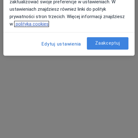
zaktualizować swoje preferencje w ustawieniach. W
Specjalista nie oferuje umawiania online pod tym adresem.
ustawieniach znajdziesz również linki do polityk
prywatności stron trzecich. Więcej informacji znajdziesz
Poproś o wizytę
w
polityka cookies
Zaakceptuj
Edytuj ustawienia
lek. Ireneusz Czerniec
·
Ortopeda, Ortopeda dziecięcy, Lekarz medycyny sportowej
Więcej
808 opinii
Adres
Online