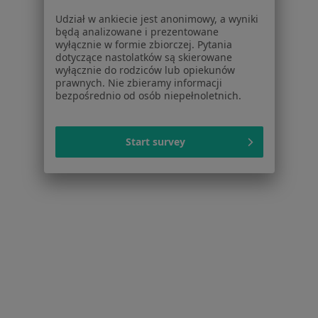
Udział w ankiecie jest anonimowy, a wyniki
będą analizowane i prezentowane
wyłącznie w formie zbiorczej. Pytania
1
2
dotyczące nastolatków są skierowane
wyłącznie do rodziców lub opiekunów
Powiązane wyszukiwania
prawnych. Nie zbieramy informacji
bezpośrednio od osób niepełnoletnich.
Schorzenia w Gorzowie Wielkopolskim
Zwyrodnienie stawów w Gorzowie Wielkopolskim
Start survey
Zapalenie oskrzeli w Gorzowie Wielkopolskim
Zapalenie płuc w Gorzowie Wielkopolskim
Ból kolana w Gorzowie Wielkopolskim
Ból pleców w Gorzowie Wielkopolskim
Więcej (15)
Więcej w kategorii: Schorzenia w Gorzowie W