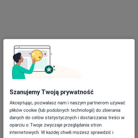
Poproś o wizytę
lek. Mateusz Pałys
·
Więcej
Ortopeda
251 opinii
Szanujemy Twoją prywatność
Adres
Online
Akceptując, pozwalasz nam i naszym partnerom używać
plików cookie (lub podobnych technologii) do zbierania
danych do celów statystycznych i dostarczania treści w
Borowskiego 11/2, Gorzów Wielkopolski
•
Mapa
oparciu o Twoje zwyczaje przeglądania stron
MediDent, ul. Borowskiego 11/2, 66-400 Gorzów Wielkopolski
internetowych. W każdej chwili możesz sprawdzić i
Konsultacja ortopedyczna
od 300 zł