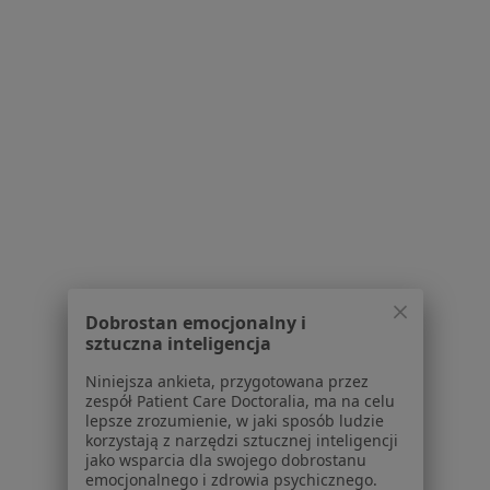
lek. Damian Stube
·
Więcej
Ortopeda
8 opinii
Dobrostan emocjonalny i
Gorzów Wielkopolski
•
Mapa
sztuczna inteligencja
Gabinet
Niniejsza ankieta, przygotowana przez
Konsultacja ortopedyczna
Brak ceny
zespół Patient Care Doctoralia, ma na celu
lepsze zrozumienie, w jaki sposób ludzie
Specjalista nie oferuje umawiania online pod tym adresem.
korzystają z narzędzi sztucznej inteligencji
jako wsparcia dla swojego dobrostanu
Poproś o wizytę
emocjonalnego i zdrowia psychicznego.