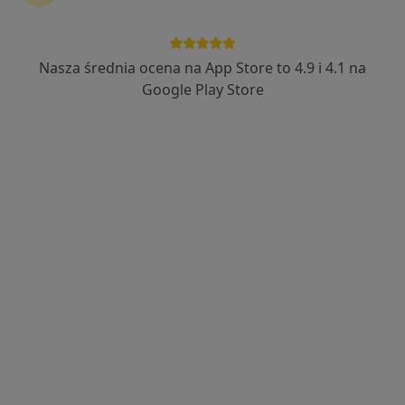
Nasza średnia ocena na App Store to 4.9 i 4.1 na
Google Play Store
Bezpieczne płatności
lek. Michał Wechmann
·
Więcej
Ortopeda
150 opinii
Adres 1
Adres 2
Adres 3
Adres 4
Kombatantów 34/parter, Gorzów Wielkopolski
•
Mapa
Fit Test Family
Konsultacja ortopedyczna
300 zł
Specjalista nie oferuje umawiania online pod tym adresem.
Poproś o wizytę