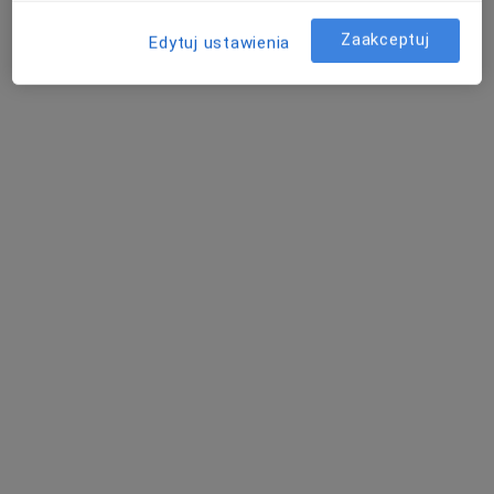
Zaakceptuj
Edytuj ustawienia
lek. Danuta Bojko
·
Więcej
Alergolog
2 opinie
Adres 1
Adres 2
plac Jana Pawła II, Gorzów Wielkopolski
•
Mapa
Gabinet Alergologiczny Pulmonologiczny ALERGOMED
Konsultacja alergologiczna
Brak ceny
Specjalista nie oferuje umawiania online pod tym adresem.
Poproś o wizytę