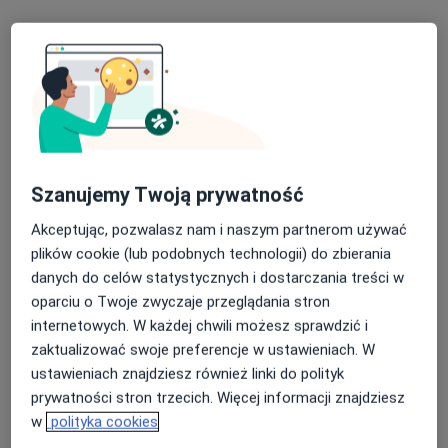
Michał Karolak
Pulmonolog, Internista
Szanujemy Twoją prywatność
5 opinii
Akceptując, pozwalasz nam i naszym partnerom używać
Nowa 5, Gorzów Wielkopolski
•
Mapa
plików cookie (lub podobnych technologii) do zbierania
Centrum Medyczne PZU Zdrowie Gorzów Wlkp. Nowa 5
danych do celów statystycznych i dostarczania treści w
Konsultacja pulmonologiczna
280 zł
oparciu o Twoje zwyczaje przeglądania stron
internetowych. W każdej chwili możesz sprawdzić i
Specjalista nie oferuje umawiania online pod tym adresem.
zaktualizować swoje preferencje w ustawieniach. W
Poproś o wizytę
ustawieniach znajdziesz również linki do polityk
prywatności stron trzecich. Więcej informacji znajdziesz
w
polityka cookies