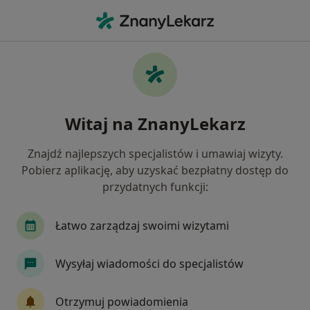
Me
Choroby Płuc • Gorzów Wielkopolski, lubuskie
Filtry
• 1
Ubezpieczenie
Map
Choroby płuc specjaliści w Gorzowie
Witaj na ZnanyLekarz
Wielkopolskim
Jak działają wyniki wyszukiwania
Znajdź najlepszych specjalistów i umawiaj wizyty.
Pobierz aplikację, aby uzyskać bezpłatny dostęp do
przydatnych funkcji:
Jakiego specjalisty szukasz?
Internista
Pulmonolog
Pediatra
Chi
Łatwo zarządzaj swoimi wizytami
Wysyłaj wiadomości do specjalistów
Otrzymuj powiadomienia