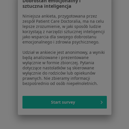
O nas
Dobrostan emocjonalny i
sztuczna inteligencja
Praca
Rekrutujemy!
Partnerzy
Niniejsza ankieta, przygotowana przez
Centrum prasowe
zespół Patient Care Doctoralia, ma na celu
lepsze zrozumienie, w jaki sposób ludzie
Kontakt
korzystają z narzędzi sztucznej inteligencji
jako wsparcia dla swojego dobrostanu
Dla pacjentów
emocjonalnego i zdrowia psychicznego.
Lekarze
Udział w ankiecie jest anonimowy, a wyniki
Placówki medyczne
będą analizowane i prezentowane
wyłącznie w formie zbiorczej. Pytania
Pytania i odpowiedzi
dotyczące nastolatków są skierowane
Usługi i zabiegi
wyłącznie do rodziców lub opiekunów
Choroby
prawnych. Nie zbieramy informacji
bezpośrednio od osób niepełnoletnich.
Pomoc
Aplikacje mobilne
Blog dla pacjentów
Start survey
Dla profesjonalistów
Cennik
Dla lekarzy