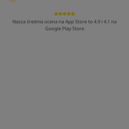
Nasza średnia ocena na App Store to 4.9 i 4.1 na
lek. Grażyna Migdał
Google Play Store
·
Więcej
Pulmonolog, Internista
104 opinie
Adres 1
Adres 2
Adres 3
Online
ul. Górczyńska 17, Gorzów Wielkopolski
•
Mapa
MEDIRAJ CENTRUM MEDYCZNE SP. Z O.O.
Konsultacja internistyczna
250 zł
Specjalista nie oferuje umawiania online pod tym adresem.
Poproś o wizytę