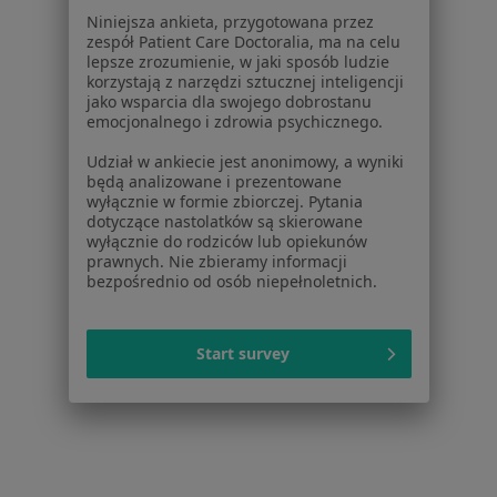
Dostępność
Niniejsza ankieta, przygotowana przez
O nas
zespół Patient Care Doctoralia, ma na celu
lepsze zrozumienie, w jaki sposób ludzie
Praca
Rekrutujemy!
korzystają z narzędzi sztucznej inteligencji
Partnerzy
jako wsparcia dla swojego dobrostanu
Centrum prasowe
emocjonalnego i zdrowia psychicznego.
Kontakt
Udział w ankiecie jest anonimowy, a wyniki
będą analizowane i prezentowane
Dla pacjentów
wyłącznie w formie zbiorczej. Pytania
dotyczące nastolatków są skierowane
Lekarze
wyłącznie do rodziców lub opiekunów
Placówki medyczne
prawnych. Nie zbieramy informacji
bezpośrednio od osób niepełnoletnich.
Pytania i odpowiedzi
Usługi i zabiegi
Choroby
Start survey
Pomoc
Aplikacje mobilne
Blog dla pacjentów
Dla profesjonalistów