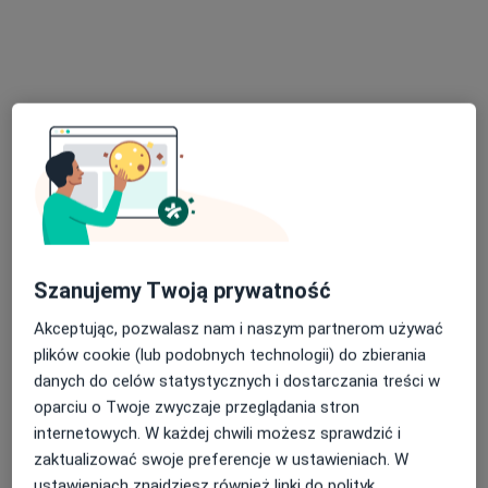
mgr Patrycja Szewczyk-Nagietowicz
Dietetyk
36 opinii
Hulczyńska 26, Racibórz
•
Mapa
KLIMANEK CLINIC
Konsultacja dietetyczna
Brak ceny
Specjalista nie oferuje umawiania online pod tym adresem.
Szanujemy Twoją prywatność
Poproś o wizytę
Akceptując, pozwalasz nam i naszym partnerom używać
plików cookie (lub podobnych technologii) do zbierania
danych do celów statystycznych i dostarczania treści w
oparciu o Twoje zwyczaje przeglądania stron
internetowych. W każdej chwili możesz sprawdzić i
zaktualizować swoje preferencje w ustawieniach. W
ustawieniach znajdziesz również linki do polityk