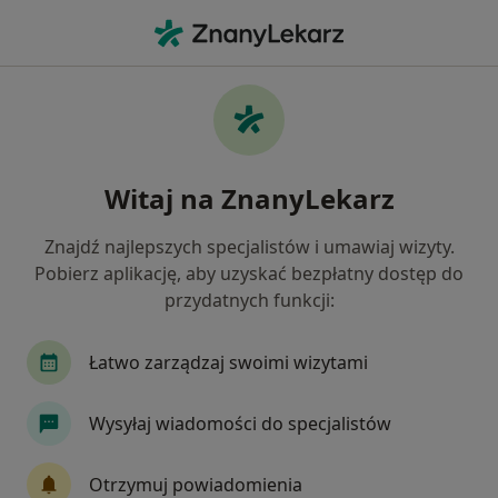
Me
Nadciśnienie • Racibórz, śląskie
Filtry
• 1
Mapa
Nadciśnienie specjaliści w Raciborzu
Witaj na ZnanyLekarz
Jak działają wyniki wyszukiwania
Znajdź najlepszych specjalistów i umawiaj wizyty.
Pobierz aplikację, aby uzyskać bezpłatny dostęp do
Jakiego specjalisty szukasz?
przydatnych funkcji:
Dietetyk
Kardiolog
Internista
Chirur
Łatwo zarządzaj swoimi wizytami
Wysyłaj wiadomości do specjalistów
Otrzymuj powiadomienia