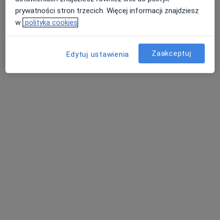
prywatności stron trzecich. Więcej informacji znajdziesz
w
polityka cookies
KLIMANEK CLINIC
·
Więcej
Dietetyka, Ginekologia, Kardiologia
Zaakceptuj
Edytuj ustawienia
43 opinie
Hulczyńska 26, Racibórz
•
Mapa
Konsultacja internistyczna
170 zł
Pokaż więcej usług
lek. Maciej Somerla
endokrynolog
Brak dostępnych specjalistów z wolnymi terminami w tym centrum medycznym.
Pokaż profil