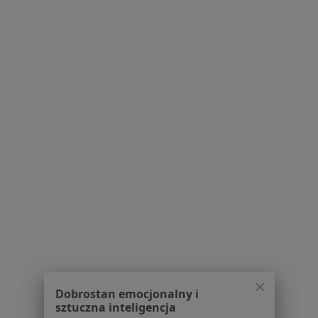
Więcej (15)
Więcej w kategorii: Schorzenia w Raciborzu
Nadciśnienie Specjaliści W Raciborzu
Serwis
Regulamin
Polityka prywatności pacjentów
Polityka prywatności profesjonalistów
Polityka prywatności dla profesjonalistów, których
dane pozyskaliśmy samodzielnie
Polityka cookies
Dobrostan emocjonalny i
sztuczna inteligencja
Jak działają wyniki wyszukiwania