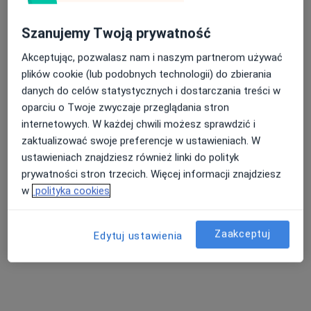
Szanujemy Twoją prywatność
Akceptując, pozwalasz nam i naszym partnerom używać
plików cookie (lub podobnych technologii) do zbierania
danych do celów statystycznych i dostarczania treści w
oparciu o Twoje zwyczaje przeglądania stron
Niepubliczny Zakład Opieki Zdrowotnej
internetowych. W każdej chwili możesz sprawdzić i
REVITA
zaktualizować swoje preferencje w ustawieniach. W
·
Więcej
Kardiologia, Diabetologia, Endokrynologia
ustawieniach znajdziesz również linki do polityk
3242 opinie
prywatności stron trzecich. Więcej informacji znajdziesz
ul Słowackiego 13, Miechów
•
Mapa
w
polityka cookies
Konsultacja kardiologiczna (kolejna wizyta)
od 160 zł
Pokaż więcej usług
Zaakceptuj
Edytuj ustawienia
mgr Maciej Wielgosz
lek. Edyta Runger-
dietetyk
Kafara
internista