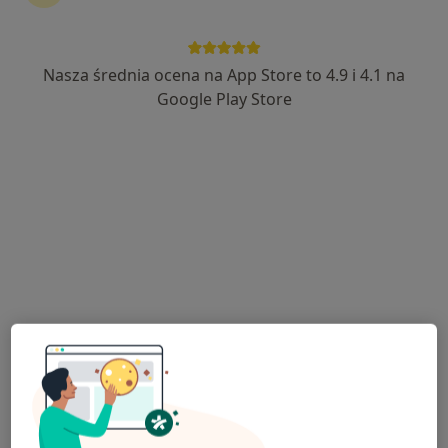
Nasza średnia ocena na App Store to 4.9 i 4.1 na
mgr Maciej Wielgosz
Google Play Store
·
Więcej
Dietetyk
187 opinii
Adres
Online
ul Słowackiego 13, Miechów
•
Mapa
Niepubliczny Zakład Opieki Zdrowotnej REVITA
Konsultacja dietetyczna (pierwsza wizyta)
190 zł
Specjalista nie oferuje umawiania online pod tym adresem.
Poproś o wizytę