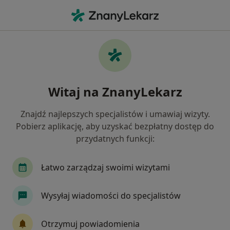
Me
Nadciśnienie Tętnicze • Miechów, małopolskie
Filtry
• 1
Ubezpieczenie
Map
Nadciśnienie tętnicze specjaliści w
Witaj na ZnanyLekarz
Miechowie
Jak działają wyniki wyszukiwania
Znajdź najlepszych specjalistów i umawiaj wizyty.
Pobierz aplikację, aby uzyskać bezpłatny dostęp do
przydatnych funkcji:
Jakiego specjalisty szukasz?
Kardiolog
Internista
Dietetyk
Chirur
Łatwo zarządzaj swoimi wizytami
Wysyłaj wiadomości do specjalistów
Otrzymuj powiadomienia