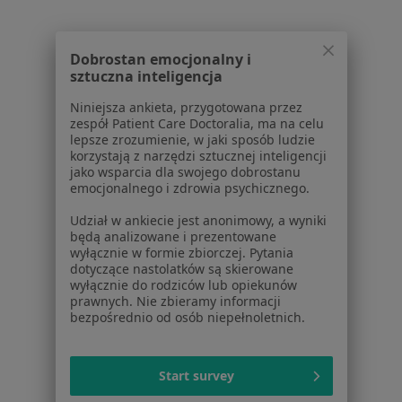
Kontakt
Dla pacjentów
Dobrostan emocjonalny i
sztuczna inteligencja
Lekarze
Placówki medyczne
Niniejsza ankieta, przygotowana przez
Pytania i odpowiedzi
zespół Patient Care Doctoralia, ma na celu
lepsze zrozumienie, w jaki sposób ludzie
Usługi i zabiegi
korzystają z narzędzi sztucznej inteligencji
Choroby
jako wsparcia dla swojego dobrostanu
Pomoc
emocjonalnego i zdrowia psychicznego.
Aplikacje mobilne
Udział w ankiecie jest anonimowy, a wyniki
Blog dla pacjentów
będą analizowane i prezentowane
wyłącznie w formie zbiorczej. Pytania
Dla profesjonalistów
dotyczące nastolatków są skierowane
wyłącznie do rodziców lub opiekunów
Cennik
prawnych. Nie zbieramy informacji
bezpośrednio od osób niepełnoletnich.
Dla lekarzy
Dla placówek medycznych
Noa Notes
nowość
Start survey
Baza wiedzy