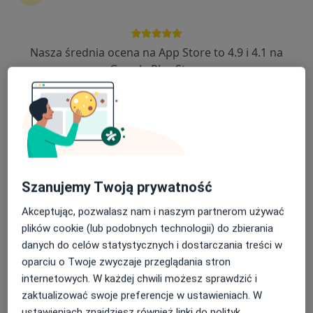
Nasza średnia ocena na App Store to 4.9 i 4.1 na
mgr Maciej Wielgosz
Google Play Store
·
Więcej
Dietetyk
187 opinii
Adres
Online
ul Słowackiego 13, Miechów
•
Mapa
Niepubliczny Zakład Opieki Zdrowotnej REVITA
Szanujemy Twoją prywatność
Konsultacja dietetyczna (pierwsza wizyta)
190 zł
Akceptując, pozwalasz nam i naszym partnerom używać
Specjalista nie oferuje umawiania online pod tym adresem.
plików cookie (lub podobnych technologii) do zbierania
danych do celów statystycznych i dostarczania treści w
Poproś o wizytę
oparciu o Twoje zwyczaje przeglądania stron
internetowych. W każdej chwili możesz sprawdzić i
zaktualizować swoje preferencje w ustawieniach. W
ustawieniach znajdziesz również linki do polityk