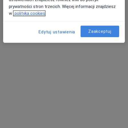
prywatności stron trzecich. Więcej informacji znajdziesz
w
polityka cookies
Zaakceptuj
Edytuj ustawienia
Niepubliczny Zakład Opieki Zdrowotnej
REVITA
·
Więcej
Kardiologia, Diabetologia, Endokrynologia
3240 opinii
ul Słowackiego 13, Miechów
•
Mapa
Konsultacja kardiologiczna (kolejna wizyta)
od 160 zł
Pokaż więcej usług
mgr Maciej Wielgosz
lek. Edyta Runger-
dietetyk
Kafara
internista