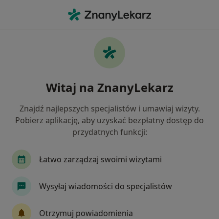
Me
Choroby Jelit • Miechów, małopolskie
Filtry
• 1
Ubezpieczenie
Map
Choroby jelit specjaliści w Miechowie
Witaj na ZnanyLekarz
Jak działają wyniki wyszukiwania
Znajdź najlepszych specjalistów i umawiaj wizyty.
Pobierz aplikację, aby uzyskać bezpłatny dostęp do
Jakiego specjalisty szukasz?
przydatnych funkcji:
Internista
Dietetyk
Alergolog
Chirur
Łatwo zarządzaj swoimi wizytami
Wysyłaj wiadomości do specjalistów
Otrzymuj powiadomienia