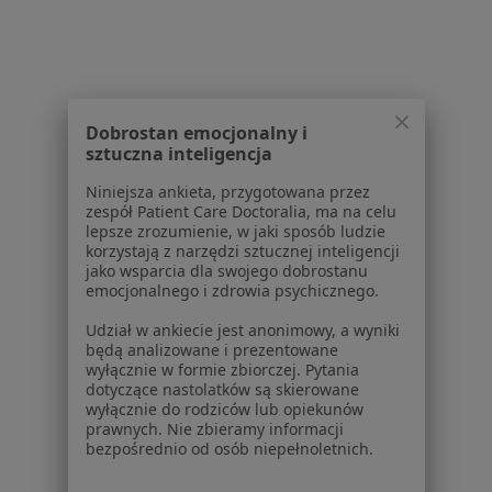
Choroby
Pomoc
Aplikacje mobilne
Blog dla pacjentów
Dobrostan emocjonalny i
Dla profesjonalistów
sztuczna inteligencja
Cennik
Niniejsza ankieta, przygotowana przez
Dla lekarzy
zespół Patient Care Doctoralia, ma na celu
Dla placówek medycznych
lepsze zrozumienie, w jaki sposób ludzie
korzystają z narzędzi sztucznej inteligencji
Noa Notes
nowość
jako wsparcia dla swojego dobrostanu
Baza wiedzy
emocjonalnego i zdrowia psychicznego.
Centrum Pomocy dla Specjalisty
Udział w ankiecie jest anonimowy, a wyniki
Kontakt
będą analizowane i prezentowane
ZnanyLekarz - Strona główna
wyłącznie w formie zbiorczej. Pytania
dotyczące nastolatków są skierowane
ZnanyLekarz Sp. z o.o.
wyłącznie do rodziców lub opiekunów
prawnych. Nie zbieramy informacji
ul. Kolejowa 5/7
bezpośrednio od osób niepełnoletnich.
01-217 Warszawa, Polska