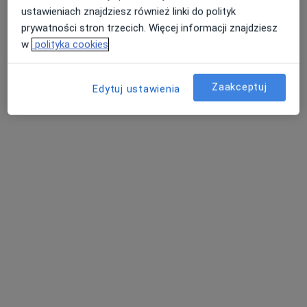
ustawieniach znajdziesz również linki do polityk
prywatności stron trzecich. Więcej informacji znajdziesz
w
polityka cookies
Zaakceptuj
Edytuj ustawienia
lek. Edyta Runger-Kafara
·
Więcej
Internista, Endokrynolog
562 opinie
Adres
Online
ul Słowackiego 13, Miechów
•
Mapa
Niepubliczny Zakład Opieki Zdrowotnej REVITA
Konsultacja endokrynologiczna (pierwsza wizyta)
250 zł
Specjalista nie oferuje umawiania online pod tym adresem.
Poproś o wizytę