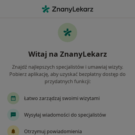
Me
Choroby Endokrynologiczne • Miechów, małopolskie
Filtry
• 1
Ubezpieczenie
Map
Choroby endokrynologiczne specjaliści w
Witaj na ZnanyLekarz
Miechowie
Jak działają wyniki wyszukiwania
Znajdź najlepszych specjalistów i umawiaj wizyty.
Pobierz aplikację, aby uzyskać bezpłatny dostęp do
przydatnych funkcji:
Jakiego specjalisty szukasz?
Internista
Dietetyk
Alergolog
Chirur
Łatwo zarządzaj swoimi wizytami
Wysyłaj wiadomości do specjalistów
Otrzymuj powiadomienia