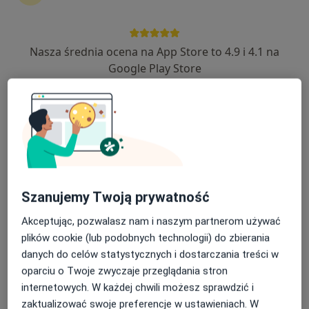
Nasza średnia ocena na App Store to 4.9 i 4.1 na
mgr Maciej Wielgosz
Google Play Store
·
Więcej
Dietetyk
187 opinii
Adres
Online
ul Słowackiego 13, Miechów
•
Mapa
Niepubliczny Zakład Opieki Zdrowotnej REVITA
Szanujemy Twoją prywatność
Konsultacja dietetyczna (pierwsza wizyta)
190 zł
Akceptując, pozwalasz nam i naszym partnerom używać
Specjalista nie oferuje umawiania online pod tym adresem.
plików cookie (lub podobnych technologii) do zbierania
danych do celów statystycznych i dostarczania treści w
Poproś o wizytę
oparciu o Twoje zwyczaje przeglądania stron
internetowych. W każdej chwili możesz sprawdzić i
zaktualizować swoje preferencje w ustawieniach. W