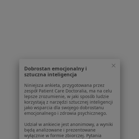
Lekarze
Placówki medyczne
Pytania i odpowiedzi
Usługi i zabiegi
Choroby
Pomoc
Aplikacje mobilne
Blog dla pacjentów
Dobrostan emocjonalny i
sztuczna inteligencja
Dla profesjonalistów
Niniejsza ankieta, przygotowana przez
Cennik
zespół Patient Care Doctoralia, ma na celu
Dla lekarzy
lepsze zrozumienie, w jaki sposób ludzie
Dla placówek medycznych
korzystają z narzędzi sztucznej inteligencji
jako wsparcia dla swojego dobrostanu
Noa Notes
nowość
emocjonalnego i zdrowia psychicznego.
Baza wiedzy
Centrum Pomocy dla Specjalisty
Udział w ankiecie jest anonimowy, a wyniki
będą analizowane i prezentowane
Kontakt
wyłącznie w formie zbiorczej. Pytania