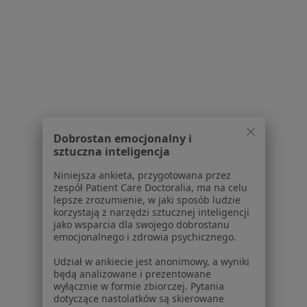
Lekarze
Placówki medyczne
Pytania i odpowiedzi
Usługi i zabiegi
Choroby
Pomoc
Aplikacje mobilne
Blog dla pacjentów
Dobrostan emocjonalny i
Dla profesjonalistów
sztuczna inteligencja
Niniejsza ankieta, przygotowana przez
Cennik
zespół Patient Care Doctoralia, ma na celu
Dla lekarzy
lepsze zrozumienie, w jaki sposób ludzie
Dla placówek medycznych
korzystają z narzędzi sztucznej inteligencji
jako wsparcia dla swojego dobrostanu
Noa Notes
nowość
emocjonalnego i zdrowia psychicznego.
Baza wiedzy
Centrum Pomocy dla Specjalisty
Udział w ankiecie jest anonimowy, a wyniki
będą analizowane i prezentowane
Kontakt
wyłącznie w formie zbiorczej. Pytania
ZnanyLekarz - Strona główna
dotyczące nastolatków są skierowane