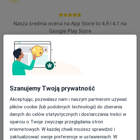
Nasza średnia ocena na App Store to 4.9 i 4.1 na
mgr Maciej Wielgosz
Google Play Store
·
Więcej
Dietetyk
187 opinii
Adres
Online
ul Słowackiego 13, Miechów
•
Mapa
Niepubliczny Zakład Opieki Zdrowotnej REVITA
Konsultacja dietetyczna (pierwsza wizyta)
190 zł
Szanujemy Twoją prywatność
Specjalista nie oferuje umawiania online pod tym adresem.
Akceptując, pozwalasz nam i naszym partnerom używać
plików cookie (lub podobnych technologii) do zbierania
Poproś o wizytę
danych do celów statystycznych i dostarczania treści w
oparciu o Twoje zwyczaje przeglądania stron
internetowych. W każdej chwili możesz sprawdzić i
zaktualizować swoje preferencje w ustawieniach. W