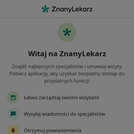
Me
Choroba Hashimoto • Miechów, małopolskie
Filtry
• 1
Ubezpieczenie
Map
Choroba Hashimoto specjaliści w Miechowie
Witaj na ZnanyLekarz
Jak działają wyniki wyszukiwania
Znajdź najlepszych specjalistów i umawiaj wizyty.
Pobierz aplikację, aby uzyskać bezpłatny dostęp do
Jakiego specjalisty szukasz?
przydatnych funkcji:
Internista
Dietetyk
Alergolog
Chirur
Łatwo zarządzaj swoimi wizytami
Wysyłaj wiadomości do specjalistów
Otrzymuj powiadomienia