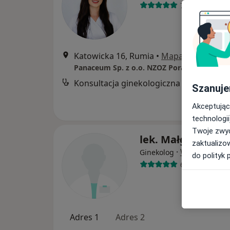
728 opinii
Katowicka 16, Rumia
•
Mapa
Konsultacja ginekologiczna
Szanuje
Akceptując
technologii
Twoje zwyc
lek. Małgorzata H
zaktualizo
·
Więcej
Ginekolog
do polityk 
661 opinii
Adres 1
Adres 2