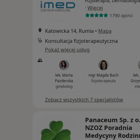
Fizjoterapia, Dermatologia
·
Więcej
1790 opinii
Katowicka 14, Rumia
•
Mapa
Konsultacja fizjoterapeutyczna
Pokaż więcej usług
lek. Marta
mgr Magda Bach
lek.
Pazderska
fizjoterapeuta
Grzy
ginekolog
int
Zobacz wszystkich 7 specjalistów
Panaceum Sp. z o.
NZOZ Poradnia
Medycyny Rodzin