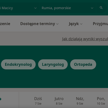
acja, badanie lub nazwisko
miasto lub dzielnica
zenie
Dostępne terminy
Język
Przyjmu
Jak działają wyniki wysz
Endokrynolog
Laryngolog
Ortopeda
Dziś
Jutro
Ndz,
Pon,
7 Sie
8 Sie
9 Sie
10 Sie