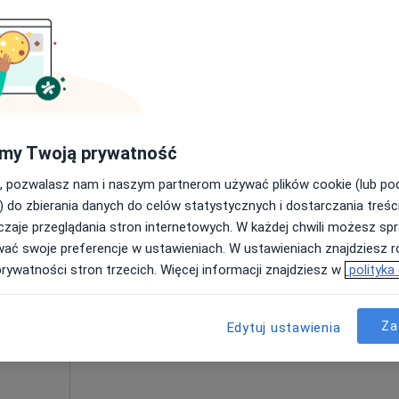
Umawianie online nie jest dostępne
Poproś o wizytę
Panaceum Sp. z o.o. NZOZ Poradnia Medycyny Rodzinnej
300 zł
my Twoją prywatność
, pozwalasz nam i naszym partnerom używać plików cookie (lub p
) do zbierania danych do celów statystycznych i dostarczania treśc
zaje przeglądania stron internetowych. W każdej chwili możesz spr
olke
Dziś
Jutro
Ndz,
Pon,
wać swoje preferencje w ustawieniach. W ustawieniach znajdziesz ró
7 Sie
8 Sie
9 Sie
10 Sie
prywatności stron trzecich. Więcej informacji znajdziesz w
polityka
Umawianie online nie jest dostępne
Za
Edytuj ustawienia
Poproś o wizytę