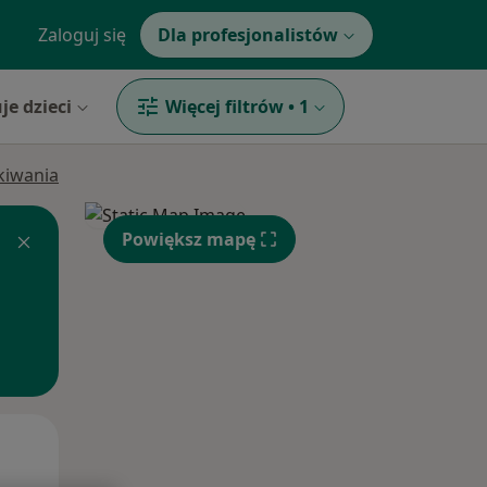
Zaloguj się
Dla profesjonalistów
je dzieci
Więcej filtrów
•
1
ukiwania
Powiększ mapę
Wt,
Śr,
Czw,
11 Sie
12 Sie
13 Sie