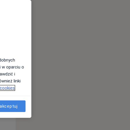
odobnych
i w oparciu o
awdzić i
Wt,
Śr,
Czw,
wnież linki
11 Sie
12 Sie
13 Sie
 cookies
akceptuj