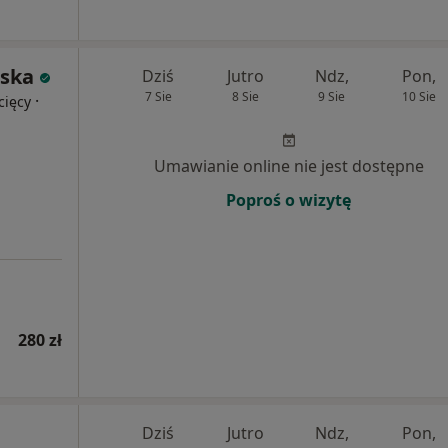
rska
Dziś
Jutro
Ndz,
Pon,
7 Sie
8 Sie
9 Sie
10 Sie
·
cięcy
Umawianie online nie jest dostępne
Poproś o wizytę
280 zł
Dziś
Jutro
Ndz,
Pon,