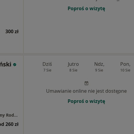
Poproś o wizytę
300 zł
ński
Dziś
Jutro
Ndz,
Pon,
7 Sie
8 Sie
9 Sie
10 Sie
Umawianie online nie jest dostępne
Poproś o wizytę
Panaceum Sp. z o.o. NZOZ Poradnia Medycyny Rodzinnej
od 260 zł