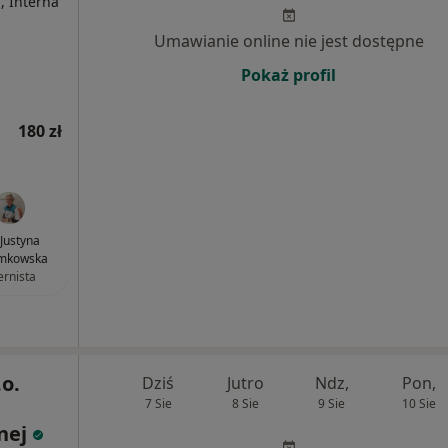
, Interna
Umawianie online nie jest dostępne
Pokaż profil
180 zł
 Justyna
mkowska
ernista
o.
Dziś
Jutro
Ndz,
Pon,
7 Sie
8 Sie
9 Sie
10 Sie
nej