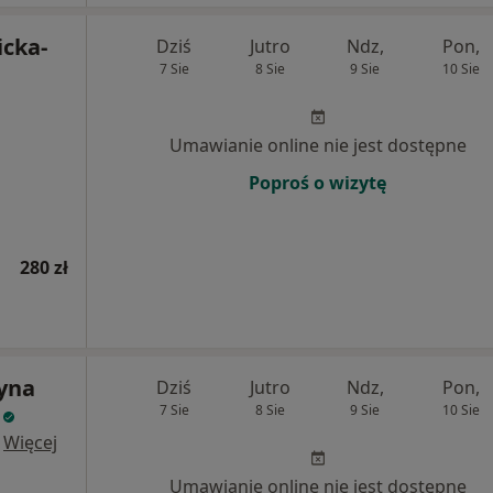
icka-
Dziś
Jutro
Ndz,
Pon,
7 Sie
8 Sie
9 Sie
10 Sie
Umawianie online nie jest dostępne
Poproś o wizytę
280 zł
zyna
Dziś
Jutro
Ndz,
Pon,
7 Sie
8 Sie
9 Sie
10 Sie
·
Więcej
Umawianie online nie jest dostępne