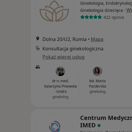
Ginekologia, Endokrynolog
·
Wi
Ginekologia dziecięca
422 opinie
Dolna 20/U2, Rumia
•
Mapa
Konsultacja ginekologiczna
Pokaż więcej usług
dr n. med.
lek. Marta
Katarzyna Pniewska
Pazderska
- Undro
ginekolog
ginekolog
Centrum Medycz
IMED