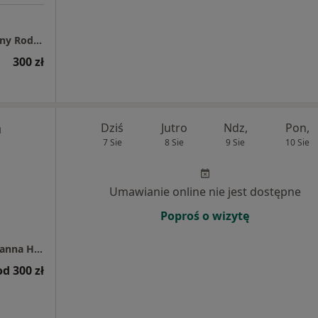
Panaceum Sp. z o.o. NZOZ Poradnia Medycyny Rodzinnej
300 zł
a
Dziś
Jutro
Ndz,
Pon,
7 Sie
8 Sie
9 Sie
10 Sie
Umawianie online nie jest dostępne
Poproś o wizytę
Indywidualna Praktyka Lekarska - Jowita Joanna Hrycyna
od 300 zł