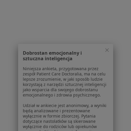
Partnerzy
Centrum prasowe
Kontakt
Dla pacjentów
Lekarze
Placówki medyczne
Dobrostan emocjonalny i
Pytania i odpowiedzi
sztuczna inteligencja
Usługi i zabiegi
Niniejsza ankieta, przygotowana przez
Choroby
zespół Patient Care Doctoralia, ma na celu
Pomoc
lepsze zrozumienie, w jaki sposób ludzie
korzystają z narzędzi sztucznej inteligencji
Aplikacje mobilne
jako wsparcia dla swojego dobrostanu
Blog dla pacjentów
emocjonalnego i zdrowia psychicznego.
Dla profesjonalistów
Udział w ankiecie jest anonimowy, a wyniki
będą analizowane i prezentowane
Cennik
wyłącznie w formie zbiorczej. Pytania
Dla lekarzy
dotyczące nastolatków są skierowane
wyłącznie do rodziców lub opiekunów
Dla placówek medycznych