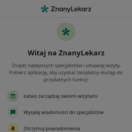
Me
Choroby Narządów Płciowych • Rumia, pomorskie
Filtry
• 1
Ubezpieczenie
Map
Choroby narządów płciowych specjaliści w
Witaj na ZnanyLekarz
Rumi
Jak działają wyniki wyszukiwania
Znajdź najlepszych specjalistów i umawiaj wizyty.
Pobierz aplikację, aby uzyskać bezpłatny dostęp do
przydatnych funkcji:
Jakiego specjalisty szukasz?
Ginekolog
Urolog
Laryngolog
Ortop
Łatwo zarządzaj swoimi wizytami
Wysyłaj wiadomości do specjalistów
Otrzymuj powiadomienia