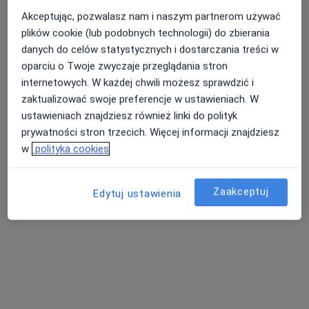
Akceptując, pozwalasz nam i naszym partnerom używać
plików cookie (lub podobnych technologii) do zbierania
danych do celów statystycznych i dostarczania treści w
lek. Paulina Olejnik
oparciu o Twoje zwyczaje przeglądania stron
·
Więcej
internetowych. W każdej chwili możesz sprawdzić i
W trakcie specjalizacji (Urolog)
zaktualizować swoje preferencje w ustawieniach. W
31 opinii
ustawieniach znajdziesz również linki do polityk
Katowicka 14, Rumia
•
Mapa
prywatności stron trzecich. Więcej informacji znajdziesz
Centrum Medyczne IMED
w
polityka cookies
Konsultacja urologiczna + USG
260 zł
Specjalista nie oferuje umawiania online pod tym adresem.
Zaakceptuj
Edytuj ustawienia
Poproś o wizytę