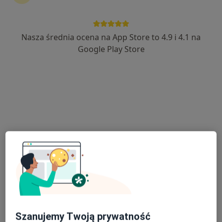
Nasza średnia ocena na App Store to 4.9 i 4.1 na
lek. Joanna Klein
Google Play Store
·
Więcej
Ginekolog
728 opinii
Katowicka 16, Rumia
•
Mapa
Panaceum Sp. z o.o. NZOZ Poradnia Medycyny Rodzinnej
Konsultacja ginekologiczna
300 zł
Specjalista nie oferuje umawiania online pod tym adresem.
Poproś o wizytę
Szanujemy Twoją prywatność