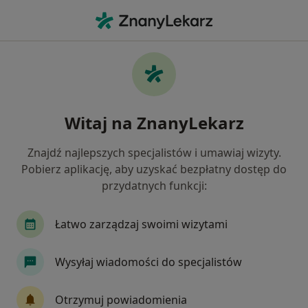
Me
Miażdżyca • Kościerzyna, pomorskie
Filtry
• 1
Mapa
Miażdżyca specjaliści w Kościerzynie
Witaj na ZnanyLekarz
Jak działają wyniki wyszukiwania
Znajdź najlepszych specjalistów i umawiaj wizyty.
Pobierz aplikację, aby uzyskać bezpłatny dostęp do
Jakiego specjalisty szukasz?
przydatnych funkcji:
Internista
Kardiolog
Łatwo zarządzaj swoimi wizytami
Wysyłaj wiadomości do specjalistów
Otrzymuj powiadomienia