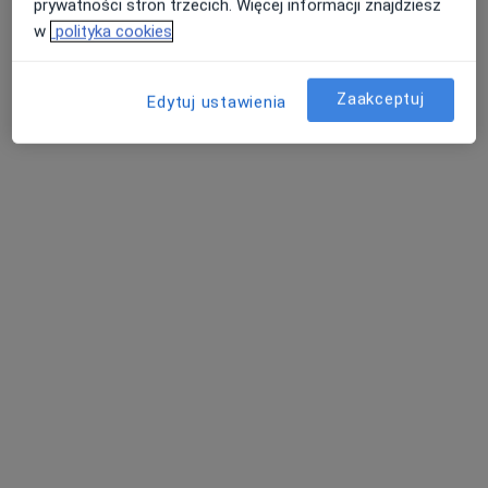
prywatności stron trzecich. Więcej informacji znajdziesz
w
polityka cookies
Zaakceptuj
Edytuj ustawienia
lek. Robert Knut
·
Więcej
Kardiolog, Internista
51 opinii
Wyspiańskiego 3, Kościerzyna
•
Mapa
Gabinet Kardiologiczny
Konsultacja kardiologiczna
250 zł
Specjalista nie oferuje umawiania online pod tym adresem.
Poproś o wizytę