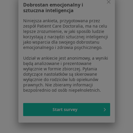
Dla profesjonalistów
Dobrostan emocjonalny i
sztuczna inteligencja
Cennik
Dla lekarzy
Niniejsza ankieta, przygotowana przez
Dla placówek medycznych
zespół Patient Care Doctoralia, ma na celu
lepsze zrozumienie, w jaki sposób ludzie
Noa Notes
nowość
korzystają z narzędzi sztucznej inteligencji
Baza wiedzy
jako wsparcia dla swojego dobrostanu
Centrum Pomocy dla Specjalisty
emocjonalnego i zdrowia psychicznego.
Kontakt
Udział w ankiecie jest anonimowy, a wyniki
ZnanyLekarz - Strona główna
będą analizowane i prezentowane
wyłącznie w formie zbiorczej. Pytania
ZnanyLekarz Sp. z o.o.
dotyczące nastolatków są skierowane
wyłącznie do rodziców lub opiekunów
ul. Kolejowa 5/7
prawnych. Nie zbieramy informacji
01-217 Warszawa, Polska
bezpośrednio od osób niepełnoletnich.
NIP: ⁠7010224868
KRS: ⁠0000347997
Start survey
REGON: ⁠142276657
Sąd Rejonowy dla m.st. Warszawy w Warszawie XII