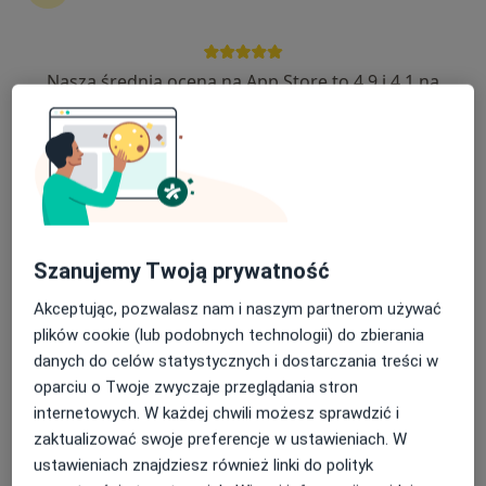
Nasza średnia ocena na App Store to 4.9 i 4.1 na
lek. Jakub Makurat
Google Play Store
·
Więcej
Kardiolog
729 opinii
Adres
Online
Stężyca, Bernarda Sychty 32, Kościerzyna
•
Mapa
Szanujemy Twoją prywatność
Kardiolog Jakub Makurat, Stężyca, ul. Sychty 32
Konsultacja kardiologiczna
250 zł
Akceptując, pozwalasz nam i naszym partnerom używać
plików cookie (lub podobnych technologii) do zbierania
Specjalista nie oferuje umawiania online pod tym adresem.
danych do celów statystycznych i dostarczania treści w
Poproś o wizytę
oparciu o Twoje zwyczaje przeglądania stron
internetowych. W każdej chwili możesz sprawdzić i
zaktualizować swoje preferencje w ustawieniach. W
ustawieniach znajdziesz również linki do polityk